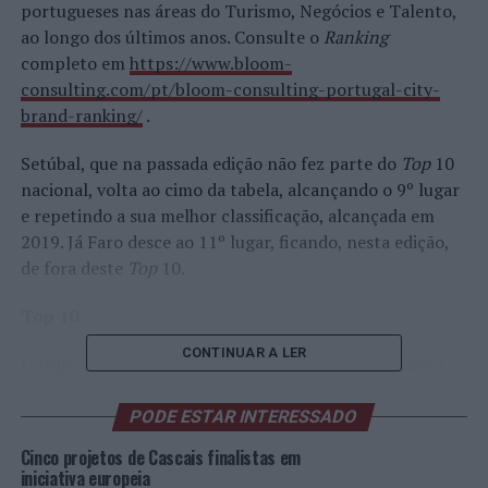
portugueses nas áreas do Turismo, Negócios e Talento,
ao longo dos últimos anos. Consulte o
Ranking
completo em
https://www.bloom-
consulting.com/pt/bloom-consulting-portugal-city-
brand-ranking/
.
Setúbal, que na passada edição não fez parte do
Top
10
nacional, volta ao cimo da tabela, alcançando o 9º lugar
e repetindo a sua melhor classificação, alcançada em
2019. Já Faro desce ao 11º lugar, ficando, nesta edição,
de fora deste
Top
10.
Top 10
CONTINUAR A LER
O topo da tabela continua a pertencer a Lisboa, nesta
que é já a 8ª edição do
Bloom Consulting Portugal City
Brand Ranking©.
Apesar dos excelentes resultados
PODE ESTAR INTERESSADO
obtidos por municípios como Porto e Cascais, que
Cinco projetos de Cascais finalistas em
mantêm as suas posições de 2º e 3º lugar,
iniciativa europeia