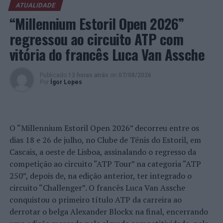
melhores desempenhos de marca no país. Apesar de
ATUALIDADE
uma excelente prestação, o município do Centro não
“Millennium Estoril Open 2026”
resistiu às ascensões de Funchal e Setúbal. Faro, que tem
regressou ao circuito ATP com
sido presença constante desde a edição de 2016 do
vitória do francês Luca Van Assche
Bloom Consulting Portugal City Brand Ranking©
, desce
ao 11º lugar, ficando, nesta edição, de fora deste
Top
10.
Publicado
13 horas atrás
on
07/08/2026
Por
Ígor Lopes
TOP 25: Um ano de grandes mudanças
Nesta edição, registaram-se 16 mudanças nas posições
que compõem o
Top
25, sendo que os sete primeiros
O “Millennium Estoril Open 2026” decorreu entre os
lugares se mantiveram inalterados. Lisboa, Porto,
dias 18 e 26 de julho, no Clube de Ténis do Estoril, em
Cascais, Braga, Coimbra, Vila Nova de Gaia e Sintra,
Cascais, a oeste de Lisboa, assinalando o regresso da
resistem nos lugares que ocuparam na edição de 2021 e
competição ao circuito “ATP Tour” na categoria “ATP
consolidam-se como as 7 marcas com melhor
250”, depois de, na edição anterior, ter integrado o
desempenho entre os 308 municípios portugueses.
circuito “Challenger”. O francês Luca Van Assche
conquistou o primeiro título ATP da carreira ao
A primeira mudança aparece no 8º lugar, devido à
derrotar o belga Alexander Blockx na final, encerrando
escalada de duas posições do Funchal, seguido de