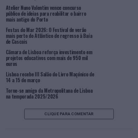
respetivamente, é a capital quem continua a dominar
Atelier Nuno Valentim vence concurso
todas as dimensões do estudo, com uma performance
público de ideias para reabilitar o bairro
exemplar em todas as variáveis estatísticas e digitais.
mais antigo do Porto
Com o aumento progressivo do volume de pesquisas,
Festas do Mar 2026: O Festival de verão
Lisboa assume-se como uma das cidades europeias mais
mais perto do Atlântico de regresso à Baía
procuradas por investidores, turistas e talento nacional
de Cascais
e internacional.
Câmara de Lisboa reforça investimento em
projetos educativos com mais de 950 mil
O Funchal volta ao 8º lugar na tabela nacional, que já
euros
ocupou na edição de 2016, conseguindo reconquistar
Lisboa recebe III Salão do Livro Maçónico de
terreno face à invulgar descida ao 10º posto na passada
14 a 15 de março
edição do
Bloom Consulting Portugal City Brand
Ranking©
. Setúbal, que na passada edição não fez parte
Torne-se amigo da Metropolitana de Lisboa
na temporada 2025/2026
do Top 10 nacional, volta ao cimo da tabela, com uma
escalada de 4 posições para o 9º lugar, repetindo a sua
melhor classificação, alcançada em 2019.
CLIQUE PARA COMENTAR
Nesta edição, Aveiro foi o único município do
Top
10 a
perder terreno e, ainda, conseguiu manter-se entre os