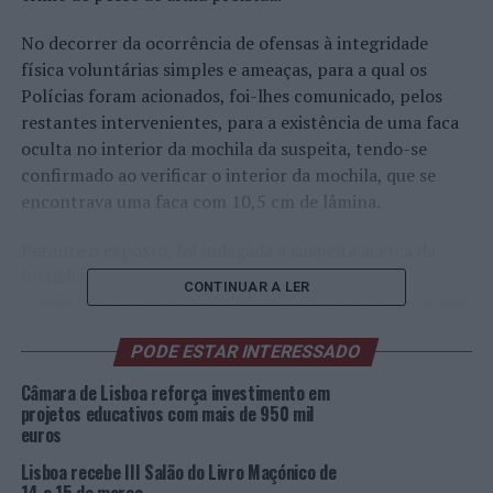
No decorrer da ocorrência de ofensas à integridade
física voluntárias simples e ameaças, para a qual os
Polícias foram acionados, foi-lhes comunicado, pelos
restantes intervenientes, para a existência de uma faca
oculta no interior da mochila da suspeita, tendo-se
confirmado ao verificar o interior da mochila, que se
encontrava uma faca com 10,5 cm de lâmina.
Perante o exposto, foi indagada a suspeita acerca da
finalidade da detenção da faca, ao que a mesma
CONTINUAR A LER
respondeu ser para sua autoproteção, pelo que, por não
se enquadrar numa justificação plausível que justificasse
PODE ESTAR INTERESSADO
a sua posse, foi-lhe, de imediato, dada voz de detenção.
Câmara de Lisboa reforça investimento em
Findadas as diligências foi a suspeita notificada para
projetos educativos com mais de 950 mil
comparecer em tribunal.
euros
Lisboa recebe III Salão do Livro Maçónico de
Foto: DR.