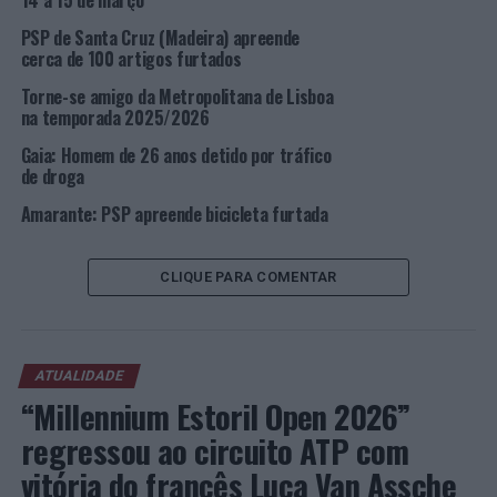
14 a 15 de março
PSP de Santa Cruz (Madeira) apreende
TÓPICOS RELACIONADOS:
CRIMINALIDADE
DESTAQUE
cerca de 100 artigos furtados
LISBOA
PSP
Torne-se amigo da Metropolitana de Lisboa
PRÓXIMO
na temporada 2025/2026
Loures: Três detidos através de Mandados pelos crimes
de violação, roubo e extorsão
Gaia: Homem de 26 anos detido por tráfico
de droga
NÃO PERCA
Lisboa: Homem de 24 anos detido por furto de telemóvel
Amarante: PSP apreende bicicleta furtada
CLIQUE PARA COMENTAR
ATUALIDADE
“Millennium Estoril Open 2026”
regressou ao circuito ATP com
vitória do francês Luca Van Assche