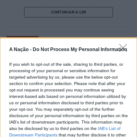
de um lugar no quadro principal. A cerimónia de
CONTINUAR A LER
abertura contou com a presença do presidente da
Câmara Municipal de Cascais, Nuno Piteira Lopes,
acompanhado pelo executivo municipal, assinalando o
início de uma competição que voltou a colocar o
ATUALIDADE
concelho no centro do calendário internacional do
Castelo Branco: “Bienal
A Nação -
Do Not Process My Personal Information
ténis.
Internacional de Artes e Ofícios”
Apesar das desistências de última hora de jogadores
If you wish to opt-out of the sale, sharing to third parties, or
promete afirmar artesanato,
como Casper Ruud (Noruega), Alejandro Davidovich
processing of your personal or sensitive information for
património e inovação como
targeted advertising by us, please use the below opt-out
Fokina (Espanha) e Matteo Arnaldi (Itália), a prova
section to confirm your selection. Please note that after your
“motores de desenvolvimento
apresentou um quadro competitivo de elevado nível,
opt-out request is processed you may continue seeing
liderado pelo russo Andrey Rublev, primeiro cabeça de
económico e cultural” do município
interest-based ads based on personal information utilized by
série, pelo italiano Luciano Darderi, pelo chileno
us or personal information disclosed to third parties prior to
português
Alejandro Tabilo e pelo belga Alexander Blockx.
your opt-out. You may separately opt-out of the further
Um dos momentos mais aguardados da semana foi
disclosure of your personal information by third parties on the
Publicado
7 horas atrás
on
07/08/2026
também o regresso do suíço Stan Wawrinka ao Estoril,
IAB’s list of downstream participants. This information may
Por
Ígor Lopes
also be disclosed by us to third parties on the
IAB’s List of
integrado na digressão de despedida do antigo vencedor
Downstream Participants
that may further disclose it to other