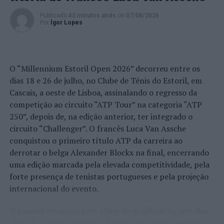
Publicado
43 minutos atrás
on
07/08/2026
Por
Ígor Lopes
O “Millennium Estoril Open 2026” decorreu entre os
dias 18 e 26 de julho, no Clube de Ténis do Estoril, em
Cascais, a oeste de Lisboa, assinalando o regresso da
competição ao circuito “ATP Tour” na categoria “ATP
250”, depois de, na edição anterior, ter integrado o
circuito “Challenger”. O francês Luca Van Assche
conquistou o primeiro título ATP da carreira ao
derrotar o belga Alexander Blockx na final, encerrando
uma edição marcada pela elevada competitividade, pela
forte presença de tenistas portugueses e pela projeção
internacional do evento.
O torneio arrancou com a fase de qualificação, nos dias
18 e 19 de julho, reunindo dezenas de atletas em busca