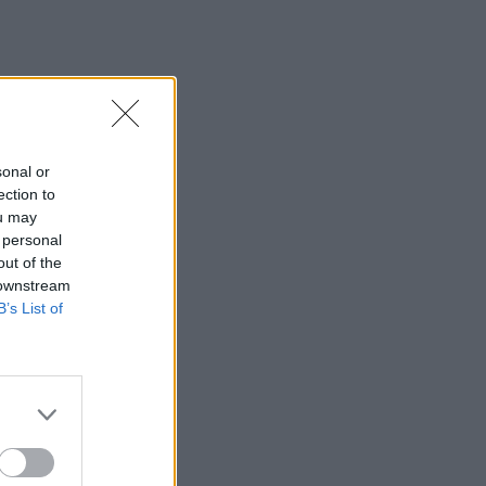
sonal or
ection to
ou may
 personal
out of the
 downstream
B’s List of