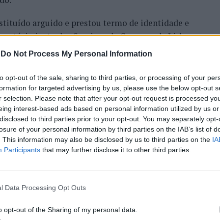
nstituído arguido e prestou termo de identidade e
rogatório junto dos Serviços da Comarca de Lisboa –
Serviço MP. Audiência adiada para data posterior.
-
Do Not Process My Personal Information
to opt-out of the sale, sharing to third parties, or processing of your per
formation for targeted advertising by us, please use the below opt-out s
r selection. Please note that after your opt-out request is processed y
DESTAQUE
LISBOA
PSP
eing interest-based ads based on personal information utilized by us or
disclosed to third parties prior to your opt-out. You may separately opt-
PRÓXIMO
losure of your personal information by third parties on the IAB’s list of
as à
Turismo do Algarve: Alojamentos
. This information may also be disclosed by us to third parties on the
IA
 e um
sobem 1,4% em dezembro em
Participants
that may further disclose it to other third parties.
relação ao mês anterior
l Data Processing Opt Outs
E ESTAR INTERESSADO
o opt-out of the Sharing of my personal data.