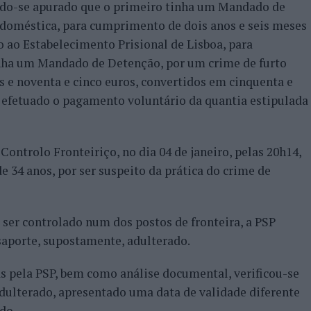
endo-se apurado que o primeiro tinha um Mandado de
 doméstica, para cumprimento de dois anos e seis meses
do ao Estabelecimento Prisional de Lisboa, para
nha um Mandado de Detenção, por um crime de furto
 e noventa e cinco euros, convertidos em cinquenta e
do efetuado o pagamento voluntário da quantia estipulada
ontrolo Fronteiriço, no dia 04 de janeiro, pelas 20h14,
34 anos, por ser suspeito da prática do crime de
 ser controlado num dos postos de fronteira, a PSP
ssaporte, supostamente, adulterado.
as pela PSP, bem como análise documental, verificou-se
adulterado, apresentado uma data de validade diferente
do.