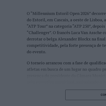
O “Millennium Estoril Open 2026” decorreu 
do Estoril, em Cascais, a oeste de Lisboa,
“ATP Tour” na categoria “ATP 250”, depois d
“Challenger”. O francês Luca Van Assche c
derrotar o belga Alexander Blockx na fina
competitividade, pela forte presença de t
do evento.
O torneio arrancou com a fase de qualifica
atletas em busca de um lugar no quadro pr
presença do presidente da Câmara Munici
pelo executivo municipal, assinalando o i
concelho no centro do calendário internaci
CON
Apesar das desistências de última hora d
Davidovich Fokina (Espanha) e Matteo Arna