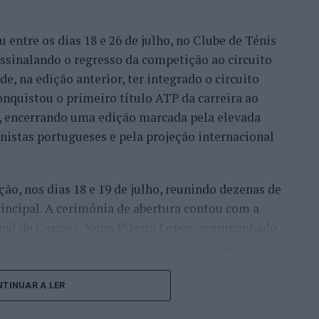
entre os dias 18 e 26 de julho, no Clube de Ténis
 assinalando o regresso da competição ao circuito
e, na edição anterior, ter integrado o circuito
onquistou o primeiro título ATP da carreira ao
l, encerrando uma edição marcada pela elevada
enistas portugueses e pela projeção internacional
ção, nos dias 18 e 19 de julho, reunindo dezenas de
incipal. A cerimónia de abertura contou com a
pal de Cascais, Nuno Piteira Lopes, acompanhado
nício de uma competição que voltou a colocar o
onal do ténis.
TINUAR A LER
e jogadores como Casper Ruud (Noruega), Alejandro
ldi (Itália), a prova apresentou um quadro