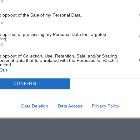
In
 recebe III Salão do Livro
PSP de Santa Cruz (Madeira)
co de 14 a 15 de março
apreende cerca de 100 artigos
furtados
o opt-out of the Sale of my Personal Data.
In
to opt-out of processing my Personal Data for Targeted
ing.
In
o opt-out of Collection, Use, Retention, Sale, and/or Sharing
ersonal Data that Is Unrelated with the Purposes for which it
lected.
Out
Homem de 26 anos detido por
Amarante: PSP apreende bicicleta
o de droga
furtada
CONFIRM
Data Deletion
Data Access
Privacy Policy