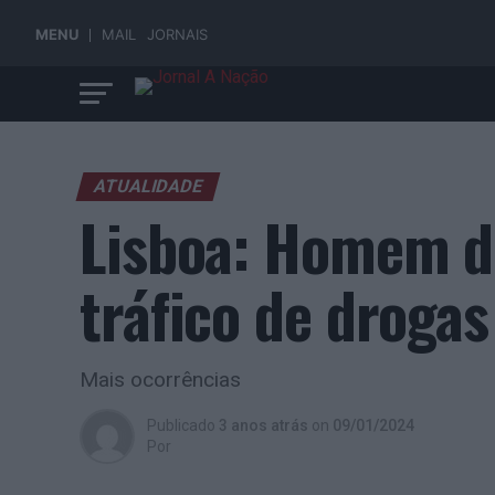
MENU
MAIL
JORNAIS
ATUALIDADE
Lisboa: Homem de
tráfico de drogas
Mais ocorrências
Publicado
3 anos atrás
on
09/01/2024
Por