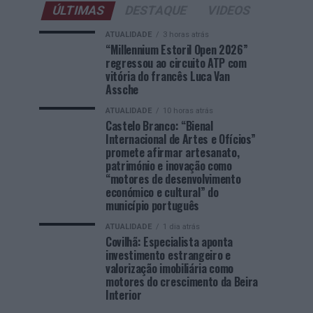
ÚLTIMAS
DESTAQUE
VIDEOS
ATUALIDADE
3 horas atrás
“Millennium Estoril Open 2026”
regressou ao circuito ATP com
vitória do francês Luca Van
Assche
ATUALIDADE
10 horas atrás
Castelo Branco: “Bienal
Internacional de Artes e Ofícios”
promete afirmar artesanato,
património e inovação como
“motores de desenvolvimento
económico e cultural” do
município português
ATUALIDADE
1 dia atrás
Covilhã: Especialista aponta
investimento estrangeiro e
valorização imobiliária como
motores do crescimento da Beira
Interior