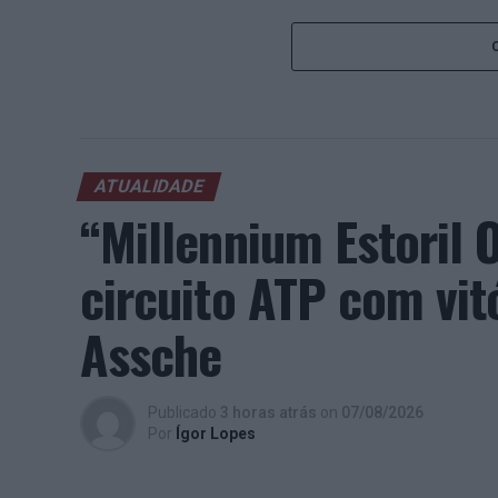
ATUALIDADE
“Millennium Estoril
circuito ATP com vit
Assche
Publicado
3 horas atrás
on
07/08/2026
Por
Ígor Lopes