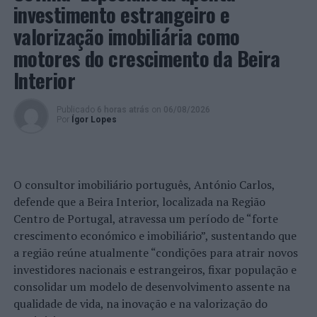
grupo de vários indivíduos suspeitos, que, no momento,
investimento estrangeiro e
encontravam-se envolvidos em contenda verbal.
valorização imobiliária como
Em resultado da intervenção policial, e tentativa de pôr
motores do crescimento da Beira
cobro à desordem pública e ameaças que um dos
Interior
suspeitos dirigia a outro cidadão, este direcionou o seu
ímpeto ofensivo e agressividade aos Polícias, injuriando
Publicado
6 horas atrás
on
06/08/2026
e ameaçando, repetidas vezes, os Polícias, persistindo na
Por
Ígor Lopes
sua conduta, agindo de forma voluntária, livre e
consciente da sua conduta, bem sabendo que era
contrária a Lei, motivo pelo qual foi detido.
O consultor imobiliário português, António Carlos,
Durante os procedimentos inerentes à sua detenção e
defende que a Beira Interior, localizada na Região
algemagem, um familiar do detido insurgiu-se
Centro de Portugal, atravessa um período de “forte
fisicamente contra os Polícia na tentativa de frustrar a
crescimento económico e imobiliário”, sustentando que
detenção do primeiro, motivo pelo qual foi igualmente
a região reúne atualmente “condições para atrair novos
detido pela prática do crime de resistência e coação
investidores nacionais e estrangeiros, fixar população e
sobre funcionário.
consolidar um modelo de desenvolvimento assente na
qualidade de vida, na inovação e na valorização do
No momento não foi possível apreender qualquer arma