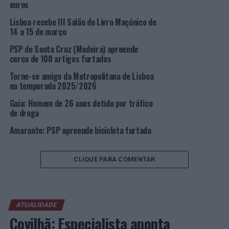
euros
tentando abandonar o local em ato contínuo, momento
em que foi detido pelos Polícias da PSP.
Lisboa recebe III Salão do Livro Maçónico de
14 a 15 de março
De salientar que, decorrente das agressões sofridas,
PSP de Santa Cruz (Madeira) apreende
houve necessidade de o Agente da Polícia Municipal
cerca de 100 artigos furtados
receber tratamento médico. Após alta médica, o Agente
Torne-se amigo da Metropolitana de Lisboa
desejou procedimento criminal contra o suspeito pelas
na temporada 2025/2026
ofensas à integridade física sofridas.
Gaia: Homem de 26 anos detido por tráfico
O detido foi libertado e notificado para comparecer na
de droga
Instância Local Criminal de Lisboa – Secção de Pequena
Amarante: PSP apreende bicicleta furtada
Criminalidade, sita no
Campus
de Justiça.
No mesmo dia, desta vez na freguesia de Marvila,
CLIQUE PARA COMENTAR
decorrente da comunicação do Centro de Comando e
Controlo Operacional da PSP da ocorrência de ameaças
com arma de fogo.
ATUALIDADE
Já no local, os Polícias procederam à abordagem de um
Covilhã: Especialista aponta