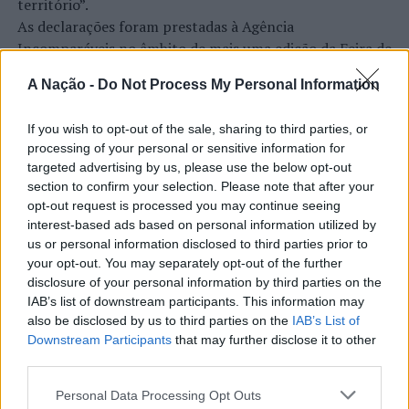
território”.
de fogo, contudo foram recolhidos indícios e
As declarações foram prestadas à Agência
testemunhos suficientes para a abertura e investigação
Incomparáveis no âmbito de mais uma edição da Feira de
dos factos.
São Tiago, que decorreu entre os dias 16 e 26 de julho,
A Nação -
Do Not Process My Personal Information
na Covilhã, sendo considerada um dos mais antigos
Os indivíduos aqui referidos, face às suspeitas que
certames populares de Portugal. Com origens medievais
recaíam sobre os mesmos e a clara perceção da objetiva
If you wish to opt-out of the sale, sharing to third parties, or
e realizada anualmente na “Cidade Neve”, a feira conjuga
continuidade da atividade criminal, recolheram às salas
processing of your personal or sensitive information for
CONTINUAR A LER
tradição, atividade económica, comércio, gastronomia,
de detenção do Comando Metropolitano de Lisboa para
targeted advertising by us, please use the below opt-out
animação cultural e divulgação empresarial,
section to confirm your selection. Please note that after your
serem presentes à Autoridade Judiciária para aplicação
constituindo um dos principais momentos de promoção
opt-out request is processed you may continue seeing
de medida de coação.
do município e da Beira Interior.
interest-based ads based on personal information utilized by
ATUALIDADE
us or personal information disclosed to third parties prior to
Dois os detidos apresentam um histórico de participação
Rio de Janeiro: Governo do Estado
Para António Carlos, o crescimento alcançado ao longo
your opt-out. You may separately opt-out of the further
em crimes de diversa natureza, entre os quais situações
propõe parceria com a FUNCEX para
disclosure of your personal information by third parties on the
dos últimos anos representa o cumprimento dos
de agressões e desobediência a Polícias, ilustrando um
IAB’s list of downstream participants. This information may
objetivos que traçou quando iniciou o seu percurso no
“reforçar inteligência sobre
comportamento manifestamente desrespeitador para
also be disclosed by us to third parties on the
IAB’s List of
setor imobiliário. O empresário considera que o
comércio exterior”
com as forças da ordem e agentes do Estado.
Downstream Participants
that may further disclose it to other
reconhecimento conquistado resulta da proximidade
third parties.
com a comunidade e da capacidade de apoiar não apenas
Foto: DR.
Publicado
7 horas atrás
on
06/08/2026
compradores e vendedores, mas também iniciativas
Personal Data Processing Opt Outs
Por
Ígor Lopes