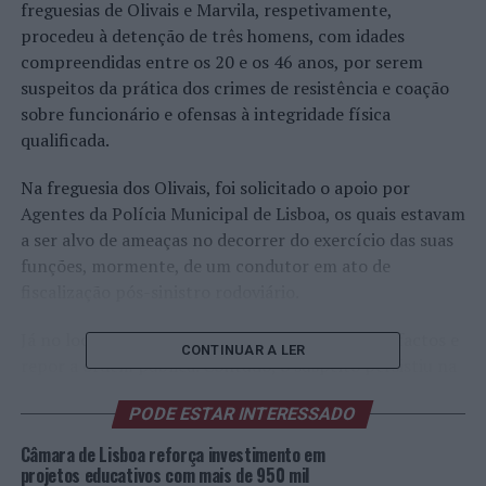
freguesias de Olivais e Marvila, respetivamente,
procedeu à detenção de três homens, com idades
compreendidas entre os 20 e os 46 anos, por serem
suspeitos da prática dos crimes de resistência e coação
sobre funcionário e ofensas à integridade física
qualificada.
Na freguesia dos Olivais, foi solicitado o apoio por
Agentes da Polícia Municipal de Lisboa, os quais estavam
a ser alvo de ameaças no decorrer do exercício das suas
funções, mormente, de um condutor em ato de
fiscalização pós-sinistro rodoviário.
Já no local, os Polícias tentaram inteirar-se dos factos e
CONTINUAR A LER
repor a ordem pública. Contudo, o suspeito persistiu na
adoção de um comportamento hostil e evasivo às ordens
PODE ESTAR INTERESSADO
legais proferidas pelos Polícias, sendo que, em
determinado momento, insurgiu-se fisicamente contra
Câmara de Lisboa reforça investimento em
o Agente da Polícia Municipal, empurrando-o e
projetos educativos com mais de 950 mil