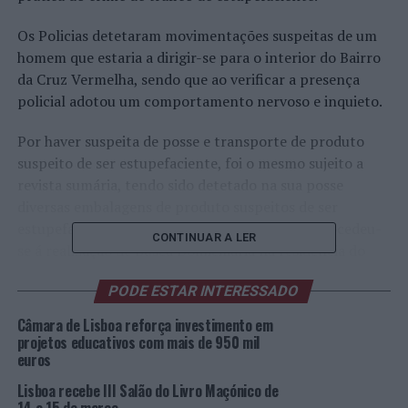
Os Policias detetaram movimentações suspeitas de um
homem que estaria a dirigir-se para o interior do Bairro
da Cruz Vermelha, sendo que ao verificar a presença
policial adotou um comportamento nervoso e inquieto.
Por haver suspeita de posse e transporte de produto
suspeito de ser estupefaciente, foi o mesmo sujeito a
revista sumária, tendo sido detetado na sua posse
diversas embalagens de produto suspeitos de ser
estupefaciente. Em ato contínuo à detenção procedeu-
CONTINUAR A LER
se á realização de Busca Domiciliária na residência do
Suspeito.
PODE ESTAR INTERESSADO
Da ação policial resultou a apreensão de 110,6 doses
Câmara de Lisboa reforça investimento em
individuais de cocaína; 165,9 doses individuais de
projetos educativos com mais de 950 mil
heroína; 3,26 doses individuais de haxixe; 1 arma branca,
euros
com comprimento total de 47cm; e 1 reprodução de
Lisboa recebe III Salão do Livro Maçónico de
arma de fogo (pistola);