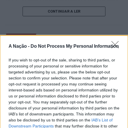
de um lugar no quadro principal. A cerimónia de
CONTINUAR A LER
abertura contou com a presença do presidente da
Câmara Municipal de Cascais, Nuno Piteira Lopes,
acompanhado pelo executivo municipal, assinalando o
início de uma competição que voltou a colocar o
ATUALIDADE
concelho no centro do calendário internacional do
Castelo Branco: “Bienal
A Nação -
Do Not Process My Personal Information
ténis.
Internacional de Artes e Ofícios”
Apesar das desistências de última hora de jogadores
If you wish to opt-out of the sale, sharing to third parties, or
promete afirmar artesanato,
como Casper Ruud (Noruega), Alejandro Davidovich
processing of your personal or sensitive information for
património e inovação como
targeted advertising by us, please use the below opt-out
Fokina (Espanha) e Matteo Arnaldi (Itália), a prova
section to confirm your selection. Please note that after your
“motores de desenvolvimento
apresentou um quadro competitivo de elevado nível,
opt-out request is processed you may continue seeing
liderado pelo russo Andrey Rublev, primeiro cabeça de
económico e cultural” do município
interest-based ads based on personal information utilized by
série, pelo italiano Luciano Darderi, pelo chileno
us or personal information disclosed to third parties prior to
português
Alejandro Tabilo e pelo belga Alexander Blockx.
your opt-out. You may separately opt-out of the further
Um dos momentos mais aguardados da semana foi
disclosure of your personal information by third parties on the
Publicado
7 horas atrás
on
07/08/2026
também o regresso do suíço Stan Wawrinka ao Estoril,
IAB’s list of downstream participants. This information may
Por
Ígor Lopes
also be disclosed by us to third parties on the
IAB’s List of
integrado na digressão de despedida do antigo vencedor
Downstream Participants
that may further disclose it to other