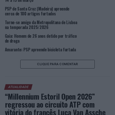
14 a 15 de março
PSP de Santa Cruz (Madeira) apreende
O detido recolheu às salas de detenção do COMETLIS,
cerca de 100 artigos furtados
para apresentação a primeiro interrogatório judicial,
sendo aplicada a medida de coação de apresentações
Torne-se amigo da Metropolitana de Lisboa
na temporada 2025/2026
semanais.
Gaia: Homem de 26 anos detido por tráfico
Foto: DR.
de droga
Amarante: PSP apreende bicicleta furtada
TÓPICOS RELACIONADOS:
CRIMINALIDADE
DESTAQUE
LISBOA
PSP
CLIQUE PARA COMENTAR
PRÓXIMO
ISCAP recebe I Summit de Economia Social e junta
nomes de peso para debater futuro mais inclusivo e
sustentável
ATUALIDADE
NÃO PERCA
“Millennium Estoril Open 2026”
Lisboa: Detido por roubos efetuados à porta de
estabelecimento de ensino
regressou ao circuito ATP com
vitória do francês Luca Van Assche