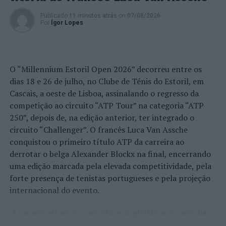
Publicado
11 minutos atrás
on
07/08/2026
Por
Ígor Lopes
O “Millennium Estoril Open 2026” decorreu entre os
dias 18 e 26 de julho, no Clube de Ténis do Estoril, em
Cascais, a oeste de Lisboa, assinalando o regresso da
competição ao circuito “ATP Tour” na categoria “ATP
250”, depois de, na edição anterior, ter integrado o
circuito “Challenger”. O francês Luca Van Assche
conquistou o primeiro título ATP da carreira ao
derrotar o belga Alexander Blockx na final, encerrando
uma edição marcada pela elevada competitividade, pela
forte presença de tenistas portugueses e pela projeção
internacional do evento.
O torneio arrancou com a fase de qualificação, nos dias
18 e 19 de julho, reunindo dezenas de atletas em busca