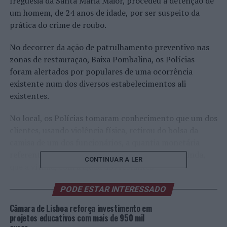
freguesia da Santa Maria Maior, procedeu à detenção de
um homem, de 24 anos de idade, por ser suspeito da
prática do crime de roubo.
No decorrer da ação de patrulhamento preventivo nas
zonas de restauração, Baixa Pombalina, os Polícias
foram alertados por populares de uma ocorrência
existente num dos diversos estabelecimentos ali
existentes.
No local, os Polícias tomaram conhecimento que um dos
clientes, usando violência física, retirou do bolsa da
camisa de um dos funcionários, a quantia monetária
referente aos clientes atendidos naquele dia. E, ainda,
CONTINUAR A LER
que a vítima, com a ajuda dos restantes
funcionários/colegas de trabalho, reteve o suspeito até à
PODE ESTAR INTERESSADO
chegada da Polícia.
Câmara de Lisboa reforça investimento em
Após uma revista sumária ao suspeito, foi encontrada a
projetos educativos com mais de 950 mil
quantia monetária subtraída, dissimulada junto dos seus