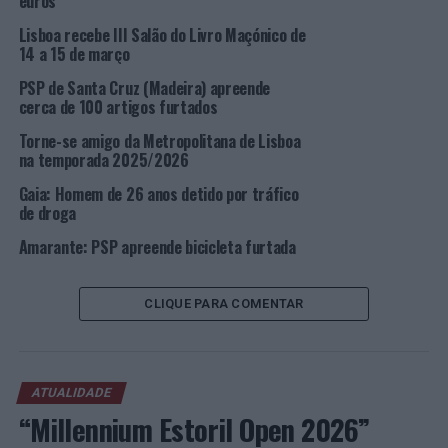
euros
órgãos genitais, a qual, após a efetivação da detenção,
Lisboa recebe III Salão do Livro Maçónico de
foi devolvida à vítima.
14 a 15 de março
PSP de Santa Cruz (Madeira) apreende
O ora detido foi conduzido ao Tribunal Judicial da
cerca de 100 artigos furtados
Comarca de Lisboa, tendo-lhe sido aplicada a medida de
coação de apresentação semanais.
Torne-se amigo da Metropolitana de Lisboa
na temporada 2025/2026
Ocorrência do Comando Metropolitano de Lisboa
Gaia: Homem de 26 anos detido por tráfico
de droga
A Divisão de Segurança Aeroportuária, no dia 01 de
Amarante: PSP apreende bicicleta furtada
julho, procedeu à detenção de um homem, de 40 anos de
idade, por ser suspeito da prática do crime de posse uma
arma proibida.
CLIQUE PARA COMENTAR
O suspeito foi abordado pelos Polícias depois de, no
rastreio de bagagem de cabine no RX, se perceber poder
existir um objeto proibido.
ATUALIDADE
“Millennium Estoril Open 2026”
Aquando da abordagem, foi possível à PSP apreender