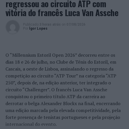
regressou ao circuito ATP com
uma arma branca dissimulada –
Cardsharp – Sinclair
.
Questionado sobre a posse da referida arma, declarou
vitória do francês Luca Van Assche
ser sua.
Publicado
3 horas atrás
on
07/08/2026
Ao suspeito foi dada voz de detenção, constituído
Por
Ígor Lopes
arguido, tendo prestado termo de identidade e
residência. Confrontado com a possibilidade da
suspensão provisória do processo, mediante o
O “Millennium Estoril Open 2026” decorreu entre os
pagamento de 1 unidade de conta no valor de 102 euros,
dias 18 e 26 de julho, no Clube de Ténis do Estoril, em
o suspeito concordou efetuar o pagamento do respetivo
Cascais, a oeste de Lisboa, assinalando o regresso da
montante, a qual por sua opção vai reverter a favor da
competição ao circuito “ATP Tour” na categoria “ATP
Instituição “ACREDITAR – ASSOCIAÇÃO DE PAIS E
250”, depois de, na edição anterior, ter integrado o
AMIGOS DE CRIANÇAS COM CANCRO”.
circuito “Challenger”. O francês Luca Van Assche
conquistou o primeiro título ATP da carreira ao
Foto: DR.
derrotar o belga Alexander Blockx na final, encerrando
uma edição marcada pela elevada competitividade, pela
TÓPICOS RELACIONADOS:
AEROPORTO HUMBERTO DELGADO
forte presença de tenistas portugueses e pela projeção
CRIMINALIDADE
DESTAQUE
LISBOA
PSP
internacional do evento.
PRÓXIMO