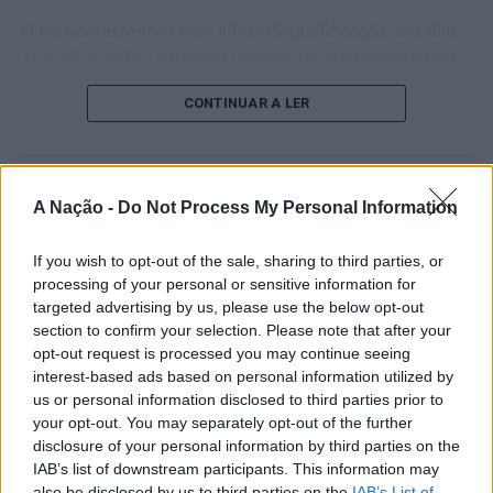
Distrito de Castelo Branco: PSP faz sete detenções
O torneio arrancou com a fase de qualificação, nos dias
entre 28 de junho e 05 de julho
18 e 19 de julho, reunindo dezenas de atletas em busca
NÃO PERCA
de um lugar no quadro principal. A cerimónia de
Carcavelos: Detidos por furto de catalisadores
CONTINUAR A LER
abertura contou com a presença do presidente da
Câmara Municipal de Cascais, Nuno Piteira Lopes,
acompanhado pelo executivo municipal, assinalando o
início de uma competição que voltou a colocar o
ATUALIDADE
A Nação -
Do Not Process My Personal Information
concelho no centro do calendário internacional do
Castelo Branco: “Bienal
ténis.
Internacional de Artes e Ofícios”
If you wish to opt-out of the sale, sharing to third parties, or
processing of your personal or sensitive information for
Apesar das desistências de última hora de jogadores
promete afirmar artesanato,
targeted advertising by us, please use the below opt-out
como Casper Ruud (Noruega), Alejandro Davidovich
património e inovação como
section to confirm your selection. Please note that after your
Fokina (Espanha) e Matteo Arnaldi (Itália), a prova
opt-out request is processed you may continue seeing
“motores de desenvolvimento
apresentou um quadro competitivo de elevado nível,
interest-based ads based on personal information utilized by
liderado pelo russo Andrey Rublev, primeiro cabeça de
económico e cultural” do município
us or personal information disclosed to third parties prior to
série, pelo italiano Luciano Darderi, pelo chileno
your opt-out. You may separately opt-out of the further
português
Alejandro Tabilo e pelo belga Alexander Blockx.
disclosure of your personal information by third parties on the
IAB’s list of downstream participants. This information may
Um dos momentos mais aguardados da semana foi
also be disclosed by us to third parties on the
IAB’s List of
Publicado
9 horas atrás
on
07/08/2026