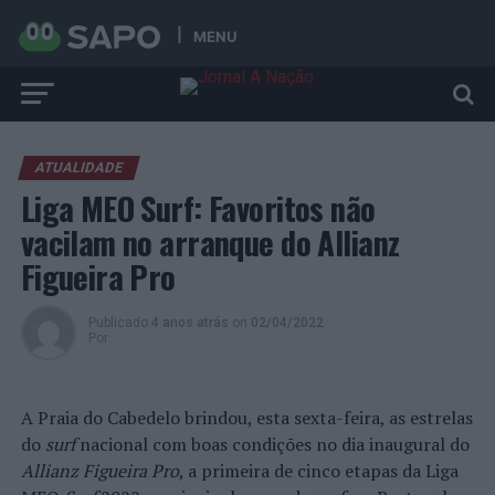
MENU
ATUALIDADE
Liga MEO Surf: Favoritos não
vacilam no arranque do Allianz
Figueira Pro
Publicado
4 anos atrás
on
02/04/2022
Por
A Praia do Cabedelo brindou, esta sexta-feira, as estrelas
do
surf
nacional com boas condições no dia inaugural do
Allianz Figueira Pro
, a primeira de cinco etapas da Liga