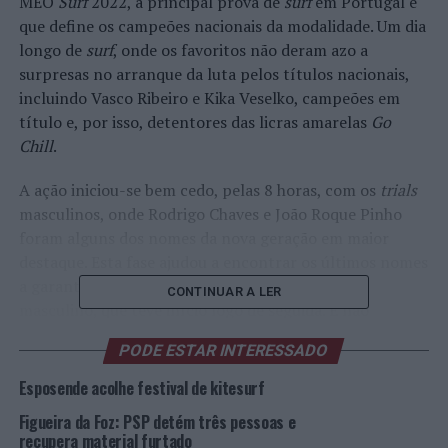
MEO
Surf
2022, a principal prova de
surf
em Portugal e
que define os campeões nacionais da modalidade. Um dia
longo de
surf
, onde os favoritos não deram azo a
surpresas no arranque da luta pelos títulos nacionais,
incluindo Vasco Ribeiro e Kika Veselko, campeões em
título e, por isso, detentores das licras amarelas
Go
Chill
.
A ação iniciou-se bem cedo, pelas 8 horas, com os
trials
masculinos, onde Rodrigo Chaves e João Roque Pinho
foram alguns dos nomes da nova geração em maior
destaque. Esta fase ajudou a encontrar os últimos nomes
a garantirem entrada no quadro de competição
CONTINUAR A LER
masculino, que teve início logo de seguida. E não
demorou muito tempo até começarem a surgir ondas
PODE ESTAR INTERESSADO
com pontuações elevadas.
Esposende acolhe festival de kitesurf
O ex-bicampeão nacional Miguel Blanco foi o primeiro a
Figueira da Foz: PSP detém três pessoas e
dar o mote, conseguindo uma onda de 7,50 pontos e um
recupera material furtado