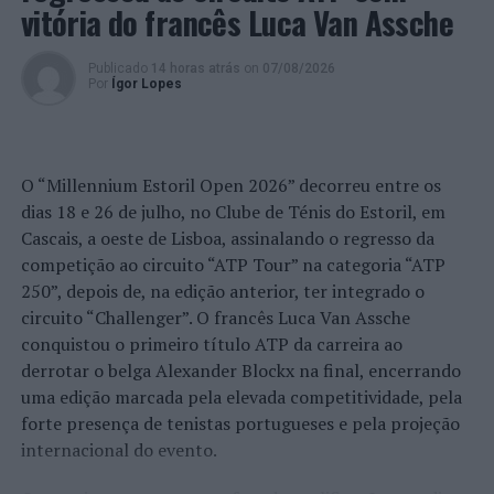
Vasco Ribeiro (Foto:
vitória do francês Luca Van Assche
Jorge
Matreno/ANSurfistas)
Publicado
14 horas atrás
on
07/08/2026
A partir daqui, as condições começaram a cair um pouco
Por
Ígor Lopes
em relação à ação matinal. Contudo, houve um fator que
não mudou: todos os 16
top seeds
da prova masculina
seguiram em frente e só dois deles não venceram a
O “Millennium Estoril Open 2026” decorreu entre os
respetivas baterias. João Moreira venceu Gony
dias 18 e 26 de julho, no Clube de Ténis do Estoril, em
Zubizarreta no
heat
12 e Arron Strong foi superado por
Cascais, a oeste de Lisboa, assinalando o regresso da
Francisco Mittermayer no
heat
14.
competição ao circuito “ATP Tour” na categoria “ATP
Depois dos homens, foi a vez de entrar na água a ronda
250”, depois de, na edição anterior, ter integrado o
inaugural feminina. Ao contrário do que se tinha
circuito “Challenger”. O francês Luca Van Assche
passado até então, logo no
heat
1 houve a grande
conquistou o primeiro título ATP da carreira ao
surpresa do dia, com a eliminação da
top seed
Gabriela
derrotar o belga Alexander Blockx na final, encerrando
Dinis, numa bateria vencida por Maria Dias e com Érica
uma edição marcada pela elevada competitividade, pela
Máximo a ficar na segunda posição. No entanto, esta foi
forte presença de tenistas portugueses e pela projeção
mesmo a única exceção ao longo dos 28
heats
internacional do evento.
disputados.