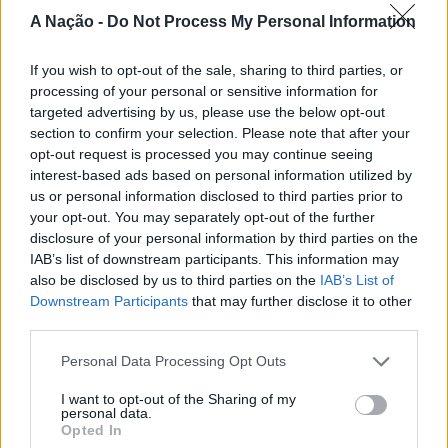
Nova de Milfontes e Ericeira.
A Nação -
Do Not Process My Personal Information
José Gregório – 3 títulos (1997, 2003 e 2007)
CONTINUAR A LER
A iniciativa pretende aproximar a prática dos desportos
If you wish to opt-out of the sale, sharing to third parties, or
João Antunes – 3 títulos (1994, 1996 e 1998)
de vento das comunidades costeiras, promovendo o
processing of your personal or sensitive information for
território através do mar e das suas condições naturais.
targeted advertising by us, please use the below opt-out
Miguel Blanco – 2 títulos (2018 e 2019)
ATUALIDADE
section to confirm your selection. Please note that after your
Nas palavras de Pedro Mota, De todas as etapas do
Cinco projetos de Cascais finalistas
opt-out request is processed you may continue seeing
Nortada Ocean Rides, este evento é o que mais precisa
Justin Mujica – 2 títulos (1999 e 2010)
interest-based ads based on personal information utilized by
da “nortada” como apoio, porque sem vento não há
em iniciativa europeia
us or personal information disclosed to third parties prior to
kitesurf.
Surfistas com 1 título nacional: Bruno Charneca, Almir
your opt-out. You may separately opt-out of the further
Salazar, Rodrigo Herédia, Marcos Anastácio, Paulo
disclosure of your personal information by third parties on the
Publicado
18 horas atrás
on
05/08/2026
A presença da Nortada vai mais uma vez, alem da
Por
Ígor Lopes
Rodrigues, Gustavo Gouveia, Tiago Pires, João Guedes e
IAB’s list of downstream participants. This information may
competição. O que queremos é fazer parte deste
Pedro Henrique
also be disclosed by us to third parties on the
IAB’s List of
movimento que promove o encontro entre atletas,
Downstream Participants
that may further disclose it to other
third parties.
visitantes e a comunidade local. Que a marca Nortada
A Liga MEO
Surf
2022 é uma organização da Associação
Vencedores serão anunciados no “Innovation in Politics
esteja presente de uma forma natural e quase obvia,
Nacional de Surfistas e da
Fire!
, com o patrocínio do
Personal Data Processing Opt Outs
Awards,” a 30 de outubro de 2026, no Centro de
valorizando o património natural e a relação de
MEO, Bom Petisco, Allianz Seguros, Joaquim Chaves
Congressos do Estoril.
Esposende com o vento e o mar, refere o CEO da
Saúde, Go Chill, Somersby, Corona e Rip Curl, o parceiro
I want to opt-out of the Sharing of my
personal data.
Nortada.
de sustentabilidade Jerónimo Martins, o apoio local da
Opted In
Participação cívica, Juventude, Educação, Emprego e
Câmara Municipal de Peniche, e o apoio técnico do