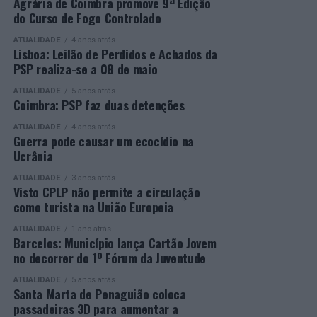
os vencedores de cada categoria, estando prevista a
secundário e reforçar as suas competências pessoais e
Agrária de Coimbra promove 9ª Edição
do Curso de Fogo Controlado
presença de mais de 500 participantes.
profissionais.
ATUALIDADE
4 anos atrás
Mais informações em:
Durante a cerimónia foi ainda reconhecido o trabalho
Lisboa: Leilão de Perdidos e Achados da
https://awards.innovationinpolitics.eu/
desenvolvido por toda a equipa de formadores e
PSP realiza-se a 08 de maio
colaboradores da ETG, cujo empenho foi determinante
ATUALIDADE
5 anos atrás
para o sucesso desta edição do Curso EFA.
Coimbra: PSP faz duas detenções
ATUALIDADE
4 anos atrás
A Escola de Tecnologia e Gestão de Barcelos continua a
Guerra pode causar um ecocídio na
afirmar-se como uma referência na formação
Ucrânia
profissional e na qualificação de adultos, contribuindo
ATUALIDADE
3 anos atrás
para o desenvolvimento de competências, o aumento da
Visto CPLP não permite a circulação
empregabilidade e a valorização do capital humano do
como turista na União Europeia
concelho e da região.
ATUALIDADE
1 ano atrás
Barcelos: Município lança Cartão Jovem
A Empresa Municipal de Educação e Cultura de Barcelos
no decorrer do 1º Fórum da Juventude
felicita todos os diplomados por esta importante
conquista, desejando-lhes os maiores sucessos pessoais,
ATUALIDADE
5 anos atrás
Santa Marta de Penaguião coloca
profissionais e académicos, convicta de que este diploma
passadeiras 3D para aumentar a
representa o início de novas oportunidades e novos