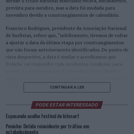
decidir o título nacional masculino estava, inicialmente,
prevista para outubro, mas a data foi mudada para
novembro devido a constrangimentos de calendário.
Francisco Rodrigues, presidente da Associação Nacional
de Surfistas, refere que, “infelizmente, tivemos de voltar
a ajustar a data da última etapa por constrangimentos
que não foram anteriormente identificados. Do ponto de
vista desportivo, a data é similar e acreditamos que
Peniche vai responder com excelentes condições para
coroar o campeão nacional masculino, numa disputa
muito interessante de acompanhar, dado que envolve 12
surfistas candidatos. Nunca é de mais voltar a dar os
CONTINUAR A LER
parabéns à Teresa Bonvalot, que já se sagrou campeã
nacional feminina e, em 2022, pela 4ª vez na sua
PODE ESTAR INTERESSADO
carreira”.
Esposende acolhe festival de kitesurf
Assim, a Capital da Onda prepara-se para receber os
Peniche: Detido reincidente por tráfico em
melhores surfistas nacionais em novembro, em plena
estabelecimento