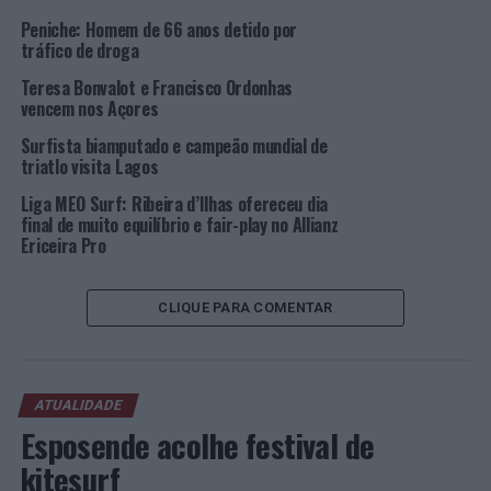
temporada de inverno, no segundo ano consecutivo que
a Liga MEO
Peniche: Homem de 66 anos detido por
Surf
passa por estas míticas ondas da Costa
tráfico de droga
Oeste portuguesa, depois de, no ano passado, os
juniores Afonso Antunes e Kika Veselko terem sido os
Teresa Bonvalot e Francisco Ordonhas
vencedores em Supertubos.
vencem nos Açores
Surfista biamputado e campeão mundial de
Após o título nacional feminino ter sido conquistado de
triatlo visita Lagos
forma antecipada por Teresa Bonvalot, no Allianz
Liga MEO Surf: Ribeira d’Ilhas ofereceu dia
Ribeira Grande Pro, as decisões do título masculino
final de muito equilíbrio e fair-play no Allianz
ficaram adiadas para a última etapa.
Ericeira Pro
Histórico de campeões nacionais nos últimos 5 anos:
CLIQUE PARA COMENTAR
2022 – Teresa Bonvalot (campeã por antecipação)
2021 – Kika Veselko e Vasco Ribeiro
ATUALIDADE
2020 – Teresa Bonvalot e Frederico Morais
Esposende acolhe festival de
kitesurf
2019 – Yolanda Hopkins e Miguel Blanco