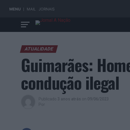
MENU
MAIL
JORNAIS
ATUALIDADE
Guimarães: Home
condução ilegal
Publicado
3 anos atrás
on
09/06/2023
Por