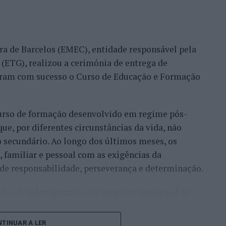
 profissional das pessoas com deficiência,
pregadoras e assegurando um acompanhamento
a de Barcelos (EMEC), entidade responsável pela
 (ETG), realizou a cerimónia de entrega de
s personalizados para jovens com deficiência,
íram com sucesso o Curso de Educação e Formação
ial e participação na comunidade.
stes prémios é o facto de a seleção ser feita por
curso de formação desenvolvido em regime pós-
adãos europeus, que avalia os projetos com base em
que, por diferentes circunstâncias da vida, não
cto. Os dez projetos mais bem classificados em
 secundário. Ao longo dos últimos meses, os
l, num total de 80 finalistas.
, familiar e pessoal com as exigências da
ics Awards” contará com a Conferência de
de responsabilidade, perseverança e determinação.
redondas e de troca de experiências entre os
selho de Administração da Empresa Municipal de
istas, sociedade civil e empresas. Segue-se, à noite,
a importância da aprendizagem ao longo da vida e
qual serão anunciados os vencedores de cada
oas, sublinhando que “a educação é um dos mais
mais de 500 participantes.
TINUAR A LER