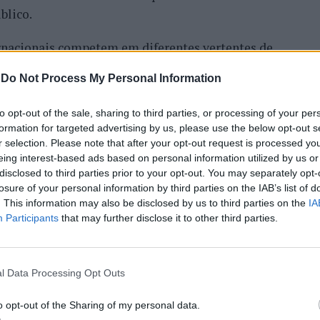
blico.
ternacionais competem em diferentes vertentes de
comunidade com concertos, DJ sets e atividades
-
Do Not Process My Personal Information
o Nortada Ocean Rides, circuito que em 2026 passa
o, Vila Nova de Milfontes e Ericeira.
to opt-out of the sale, sharing to third parties, or processing of your per
formation for targeted advertising by us, please use the below opt-out s
 dos desportos de vento das comunidades costeiras,
r selection. Please note that after your opt-out request is processed y
das suas condições naturais. Nas palavras de Pedro
eing interest-based ads based on personal information utilized by us or
disclosed to third parties prior to your opt-out. You may separately opt-
 Rides, este evento é o que mais precisa da
losure of your personal information by third parties on the IAB’s list of
ão há kitesurf.
TINUAR A LER
. This information may also be disclosed by us to third parties on the
IA
Participants
that may further disclose it to other third parties.
alem da competição. O que queremos é fazer parte
ntre atletas, visitantes e a comunidade local.
a forma natural e quase obvia, valorizando o
l Data Processing Opt Outs
de com o vento e o mar, refere o CEO da Nortada.
scais finalistas em
o opt-out of the Sharing of my personal data.