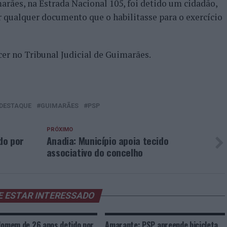
arães, na Estrada Nacional 105, foi detido um cidadão,
r qualquer documento que o habilitasse para o exercício
cer no Tribunal Judicial de Guimarães.
DESTAQUE
GUIMARÃES
PSP
PRÓXIMO
do por
Anadia: Município apoia tecido
associativo do concelho
E ESTAR INTERESSADO
Homem de 26 anos detido por
Amarante: PSP apreende bicicleta