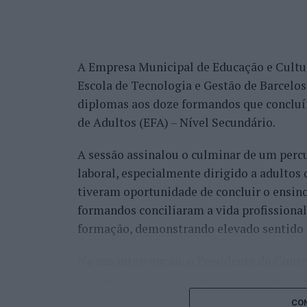
JustWork – projeto que promove a inclusão
aproximando candidatos e entidades em
personalizado ao longo do processo;
A Empresa Municipal de Educação e Cultur
Escola de Tecnologia e Gestão de Barcelos
PIIC-me – projeto que desenvolve percurso
diplomas aos doze formandos que conclu
promovendo a sua autonomia, inclusão soc
de Adultos (EFA) – Nível Secundário.
Uma das características diferenciadoras de
A sessão assinalou o culminar de um per
um júri constituído por mais de 1.000 cid
laboral, especialmente dirigido a adultos 
dois critérios principais: inovação e impa
tiveram oportunidade de concluir o ensino
cada uma das oito categorias passam à fina
formandos conciliaram a vida profissional
A edição de 2026 dos “Innovation in Polit
formação, demonstrando elevado sentido 
Finalistas, assente num formato de mesas-
Na sua intervenção, o Presidente do Con
finalistas, responsáveis políticos, especial
Educação e Cultura de Barcelos destacou 
a Gala de Entrega dos Prémios, durante a 
do investimento na qualificação das pess
categoria, estando prevista a presença de 
CON