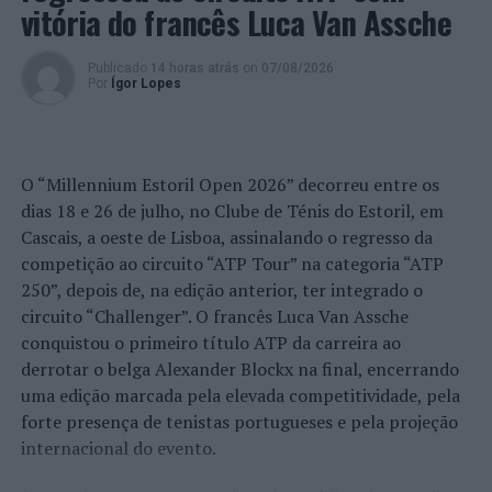
vitória do francês Luca Van Assche
É já no próximo sábado, dia 23 de julho, que a Flama vai
oferecer aos participantes,
waffles
e batidos de fruta. As
waffles
serão servidas com chocolate das cores dos
Publicado
14 horas atrás
on
07/08/2026
Por
Ígor Lopes
produtos, estando ainda preparadas várias surpresas
para os participantes, como raspadinhas com oferta
garantida de prémio.
O “Millennium Estoril Open 2026” decorreu entre os
Além da própria coleção, a Flama terá na
Color Run
uma
dias 18 e 26 de julho, no Clube de Ténis do Estoril, em
photo wall
onde os participantes poderão tirar fotos e
Cascais, a oeste de Lisboa, assinalando o regresso da
registar a presença no evento.
competição ao circuito “ATP Tour” na categoria “ATP
250”, depois de, na edição anterior, ter integrado o
Foto: FLAMA.
circuito “Challenger”. O francês Luca Van Assche
conquistou o primeiro título ATP da carreira ao
TÓPICOS RELACIONADOS:
CONTEÚDO PUBLICITÁRIO
derrotar o belga Alexander Blockx na final, encerrando
DESTAQUE
FLAMA
uma edição marcada pela elevada competitividade, pela
PRÓXIMO
forte presença de tenistas portugueses e pela projeção
Odivelas: Dois detidos por dano em viatura
internacional do evento.
NÃO PERCA