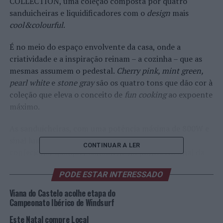
COLLECTION, uma coleção composta por quatro
sanduicheiras e liquidificadores com o
design
mais
cool&colourful
.
É no meio do espaço envolvente da casa, onde a
criatividade e a inspiração reinam – a cozinha – que as
mesmas assumem o pedestal.
Cherry pink, mint green,
pearl white
e
stone gray
são os quatro tons que dão cor à
coleção que eleva o conceito de
fun cooking
ao expoente
máximo.
As sanduicheiras, com uma potência máxima de 800W e
sinal luminoso de funcionamento, prometem
CONTINUAR A LER
confecionar qualquer sanduíche no ponto. No final da
confeção, a limpeza é tão fácil quanto a arrumação. Isto
PODE ESTAR INTERESSADO
porque as placas são extraíveis e com revestimento
antiaderente e arrumação vertical. Mas ainda há mais. A
Viana do Castelo acolhe etapa do
Flama não se esqueceu dos amantes dos
waffles
e
Campeonato Ibérico de Windsurf
disponibiliza, ainda, umas placas de
waffle
compatíveis
Este Natal compre Local