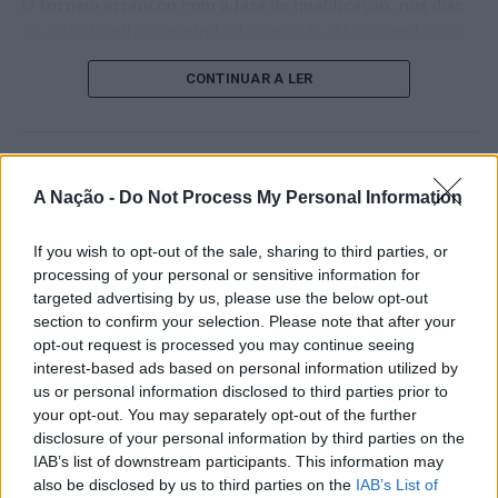
Edições da autarquia de Sintra integram o Plano
O torneio arrancou com a fase de qualificação, nos dias
Nacional de leitura
18 e 19 de julho, reunindo dezenas de atletas em busca
de um lugar no quadro principal. A cerimónia de
CONTINUAR A LER
abertura contou com a presença do presidente da
Câmara Municipal de Cascais, Nuno Piteira Lopes,
acompanhado pelo executivo municipal, assinalando o
início de uma competição que voltou a colocar o
ATUALIDADE
concelho no centro do calendário internacional do
A Nação -
Do Not Process My Personal Information
Castelo Branco: “Bienal
ténis.
Internacional de Artes e Ofícios”
If you wish to opt-out of the sale, sharing to third parties, or
Apesar das desistências de última hora de jogadores
promete afirmar artesanato,
processing of your personal or sensitive information for
como Casper Ruud (Noruega), Alejandro Davidovich
targeted advertising by us, please use the below opt-out
património e inovação como
Fokina (Espanha) e Matteo Arnaldi (Itália), a prova
section to confirm your selection. Please note that after your
“motores de desenvolvimento
apresentou um quadro competitivo de elevado nível,
opt-out request is processed you may continue seeing
interest-based ads based on personal information utilized by
liderado pelo russo Andrey Rublev, primeiro cabeça de
económico e cultural” do município
us or personal information disclosed to third parties prior to
série, pelo italiano Luciano Darderi, pelo chileno
português
your opt-out. You may separately opt-out of the further
Alejandro Tabilo e pelo belga Alexander Blockx.
disclosure of your personal information by third parties on the
Um dos momentos mais aguardados da semana foi
IAB’s list of downstream participants. This information may
Publicado
20 horas atrás
on
07/08/2026
também o regresso do suíço Stan Wawrinka ao Estoril,
also be disclosed by us to third parties on the
IAB’s List of
Por
Ígor Lopes