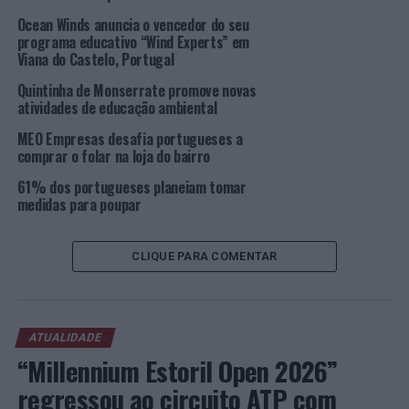
com qualquer uma destas sanduicheiras.
Ocean Winds anuncia o vencedor do seu
programa educativo “Wind Experts” em
Os liquidificadores da Flama têm 300W de potência e
Viana do Castelo, Portugal
capacidade para 600ml. Estes pequenos
eletrodomésticos são, ainda, totalmente desmontáveis,
Quintinha de Monserrate promove novas
atividades de educação ambiental
garantindo uma fácil limpeza, sendo também possível
lavar as peças na máquina de lavar loiça. Os
MEO Empresas desafia portugueses a
liquidificadores incluem duas garrafas com tampa,
comprar o folar na loja do bairro
lâminas em aço e segurança antiabertura.
61% dos portugueses planeiam tomar
medidas para poupar
“Os piqueniques ou os lanches em casa nunca mais vão
ser os mesmos! As sanduicheiras e liquidificadores estão
já disponíveis em
www.flama.pt
, salienta a empresa.
CLIQUE PARA COMENTAR
A coleção mais colorida vai estar na COLOR RUN
Quando achávamos que não era possível ganhar mais
ATUALIDADE
cor, a Flama garantiu a sua presença na
Color Run
, em
“Millennium Estoril Open 2026”
Gondomar.
regressou ao circuito ATP com