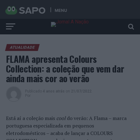
MENU
ATUALIDADE
FLAMA apresenta Colours
Collection: a coleção que vem dar
ainda mais cor ao verão
Publicado
4 anos atrás
on
21/07/2022
Por
Está aí a coleção mais
cool
do verão: A Flama – marca
portuguesa especializada em pequenos
eletrodomésticos – acaba de lançar a COLOURS