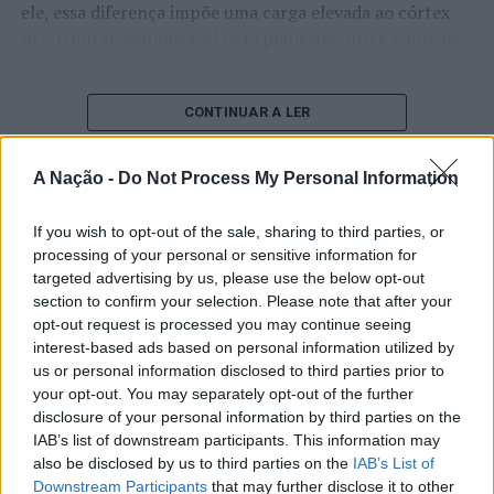
ele, essa diferença impõe uma carga elevada ao córtex
pré-frontal, responsável pelo planejamento e controle
executivo.
O pesquisador afirma que plataformas digitais também
CONTINUAR A LER
estimulam continuamente o sistema de recompensa do
cérebro, favorecendo a fadiga mental, a dificuldade de
A Nação -
Do Not Process My Personal Information
manter a atenção e a procrastinação. Na sua visão,
ATUALIDADE
tarefas inacabadas permanecem ativas na memória e
If you wish to opt-out of the sale, sharing to third parties, or
“Millennium Estoril Open 2026”
aumentam a sensação de sobrecarga, enquanto o stress
processing of your personal or sensitive information for
prolongado pode elevar os níveis de cortisol e
regressou ao circuito ATP com
targeted advertising by us, please use the below opt-out
prejudicar o desempenho cognitivo.
section to confirm your selection. Please note that after your
vitória do francês Luca Van Assche
opt-out request is processed you may continue seeing
Fabiano de Abreu Agrela Rodrigues ressalta que não há
interest-based ads based on personal information utilized by
Publicado
2 dias atrás
on
07/08/2026
evidências de que o ambiente digital provoque mudanças
us or personal information disclosed to third parties prior to
Por
Ígor Lopes
your opt-out. You may separately opt-out of the further
genéticas na espécie humana. A adaptação observada,
disclosure of your personal information by third parties on the
afirma, ocorre por meio da neuroplasticidade, processo
IAB’s list of downstream participants. This information may
pelo qual os circuitos neurais se reorganizam em
also be disclosed by us to third parties on the
IAB’s List of
resposta às experiências.
O “Millennium Estoril Open 2026” decorreu entre os
Downstream Participants
that may further disclose it to other