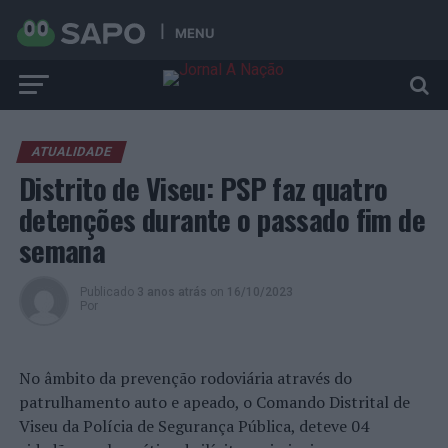
MENU
ATUALIDADE
Distrito de Viseu: PSP faz quatro
detenções durante o passado fim de
semana
Publicado
3 anos atrás
on
16/10/2023
Por
No âmbito da prevenção rodoviária através do
patrulhamento auto e apeado, o Comando Distrital de
Viseu da Polícia de Segurança Pública, deteve 04