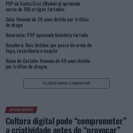
PSP de Santa Cruz (Madeira) apreende
embriaguez. Ao ser submetido ao teste de alcoolemia
cerca de 100 artigos furtados
acusou uma TAS (taxa de álcool no sangue) de 1,50g/l.
Gaia: Homem de 26 anos detido por tráfico
de droga
Os detidos foram notificados para comparecerem nos
respetivos Tribunais.
Amarante: PSP apreende bicicleta furtada
Amadora: Dois detidos por posse de arma de
Foto: DR.
fogo, resistência e coação
Viana do Castelo: Homem de 49 anos detido
TÓPICOS RELACIONADOS:
CRIMINALIDADE
DESTAQUE
por tráfico de drogas
LAMEGO
PSP
VISEU
PRÓXIMO
Braga: Detenção por tentativa de burla
CLIQUE PARA COMENTAR
NÃO PERCA
Barcelos: 1ª Edição do Concurso Internacional de
Fotografia já tem vencedores
ATUALIDADE
Cultura digital pode “comprometer”
a criatividade antes de “provocar”