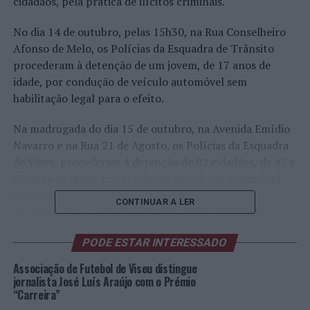
cidadãos, pela prática de ilícitos criminais.
No dia 14 de outubro, pelas 15h30, na Rua Conselheiro
Afonso de Melo, os Polícias da Esquadra de Trânsito
procederam à detenção de um jovem, de 17 anos de
idade, por condução de veículo automóvel sem
habilitação legal para o efeito.
Na madrugada do dia 15 de outubro, na Avenida Emídio
Navarro e na Rua 21 de Agosto, os Polícias da Esquadra
de Viseu, procederam à detenção de 02 cidadãos, de 47 e
57 anos de idade, por condução de veículo automóvel
em estado de embriaguez. Submetidos ao teste de
CONTINUAR A LER
alcoolemia, acusaram taxas de 1,50g/l e 1,24g/l de
álcool no sangue, respetivamente;
PODE ESTAR INTERESSADO
No mesmo dia, pelas 02h05, na Av. D. Egas Moniz, em
Associação de Futebol de Viseu distingue
Lamego, os Polícias da Divisão Policial de Lamego,
jornalista José Luís Araújo com o Prémio
procederam à detenção de um cidadão de 35 anos de
“Carreira”
idade, por condução de veículo automóvel em estado de