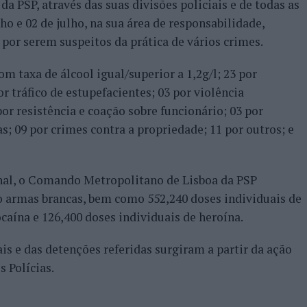
 PSP, através das suas divisões policiais e de todas as
nho e 02 de julho, na sua área de responsabilidade,
por serem suspeitos da prática de vários crimes.
om taxa de álcool igual/superior a 1,2g/l; 23 por
r tráfico de estupefacientes; 03 por violência
or resistência e coação sobre funcionário; 03 por
s; 09 por crimes contra a propriedade; 11 por outros; e
nal, o Comando Metropolitano de Lisboa da PSP
 armas brancas, bem como 552,240 doses individuais de
ocaína e 126,400 doses individuais de heroína.
is e das detenções referidas surgiram a partir da ação
s Polícias.