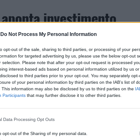
a aponta investimento
zação imobiliária como
-
Do Not Process My Personal Information
to da Beira Interior
to opt-out of the sale, sharing to third parties, or processing of your per
formation for targeted advertising by us, please use the below opt-out s
r selection. Please note that after your opt-out request is processed y
eing interest-based ads based on personal information utilized by us or
disclosed to third parties prior to your opt-out. You may separately opt-
losure of your personal information by third parties on the IAB’s list of
. This information may also be disclosed by us to third parties on the
IA
Participants
that may further disclose it to other third parties.
 Carlos, defende que a Beira Interior, localizada
um período de “forte crescimento económico e
l Data Processing Opt Outs
úne atualmente “condições para atrair novos
xar população e consolidar um modelo de
o opt-out of the Sharing of my personal data.