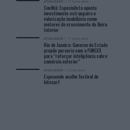
ATUALIDADE
17 horas atrás
Covilhã: Especialista aponta
investimento estrangeiro e
valorização imobiliária como
motores do crescimento da Beira
Interior
ATUALIDADE
17 horas atrás
Rio de Janeiro: Governo do Estado
propõe parceria com a FUNCEX
para “reforçar inteligência sobre
comércio exterior”
ATUALIDADE
2 dias atrás
Esposende acolhe festival de
kitesurf