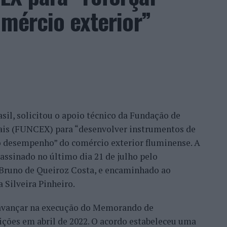
so, na medida em que as pessoas sentem a
omércio exterior”
o que nós temos feito, no fundo, por uma
ilhã, Belmonte, Fundão, Manteigas, tenho feito um
eu este consultor, que acrescentou que esse
confiança demonstrada por clientes nacionais e
ade do país, mas inclusive outros países. Há
migo, já, com a minha equipa, para fazermos a
sil, solicitou o apoio técnico da Fundação de
móvel, para um desenvolvimento turístico”,
nais (FUNCEX) para “desenvolver instrumentos de
 desempenho” do comércio exterior fluminense. A
assinado no último dia 21 de julho pelo
rmação da habitação impulsionam o
, Bruno de Queiroz Costa, e encaminhado ao
 Silveira Pinheiro.
 avançar na execução do Memorando de
frisa que o mercado imobiliário da Beira Interior
ições em abril de 2022. O acordo estabeleceu uma
eiros, “nomeadamente do Brasil, França, Israel e