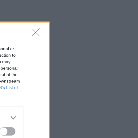
sonal or
ection to
ou may
 personal
out of the
 downstream
B’s List of