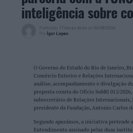
Aquilo que eu cumpro, para mim, é glorio
inteligência sobre c
satisfação, tal como eu, de todo o trabalh
comunidade que é grande, não só pela Cov
trabalho de divulgação e de ação”, descrev
Publicado
17 horas atrás
on
06/08/2026
reconhecimento se reflete igualmente na 
Por
Ígor Lopes
internacionais.
“Nós estamos a conquistar não só cada cid
muitos países que vêm diretamente ter co
O Governo do Estado do Rio de Janeiro, Bra
venda do imóvel deles, para comprar um i
Comércio Exterior e Relações Internacio
revelou.
análise, acompanhamento e divulgação do
proposta consta do Ofício SubRI 015/2026, 
A procura internacional e a transfo
subsecretário de Relações Internacionais
“crescimento da região”
presidente da Fundação, Antonio Carlos da
Segundo apurámos, a iniciativa pretende
Além da procura nacional, António Carlos 
Entendimento assinado pelas duas institu
está também a captar investidores estrang