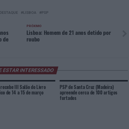
DESTAQUE
LISBOA
PSP
PRÓXIMO
anos
Lisboa: Homem de 21 anos detido por
o de
roubo
E ESTAR INTERESSADO
 recebe III Salão do Livro
PSP de Santa Cruz (Madeira)
co de 14 a 15 de março
apreende cerca de 100 artigos
furtados