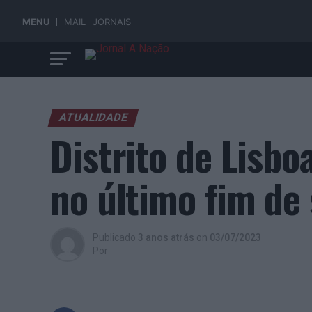
MENU
MAIL
JORNAIS
ATUALIDADE
Distrito de Lisbo
no último fim de
Publicado
3 anos atrás
on
03/07/2023
Por