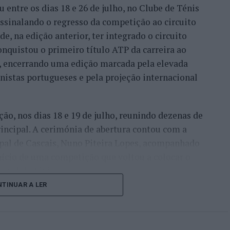
entre os dias 18 e 26 de julho, no Clube de Ténis
 assinalando o regresso da competição ao circuito
e, na edição anterior, ter integrado o circuito
onquistou o primeiro título ATP da carreira ao
l, encerrando uma edição marcada pela elevada
enistas portugueses e pela projeção internacional
ção, nos dias 18 e 19 de julho, reunindo dezenas de
incipal. A cerimónia de abertura contou com a
pal de Cascais, Nuno Piteira Lopes, acompanhado
nício de uma competição que voltou a colocar o
onal do ténis.
TINUAR A LER
e jogadores como Casper Ruud (Noruega), Alejandro
ldi (Itália), a prova apresentou um quadro
o russo Andrey Rublev, primeiro cabeça de série,