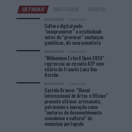
ÚLTIMAS
DESTAQUE
VIDEOS
ATUALIDADE
2 dias atrás
Cultura digital pode
“comprometer” a criatividade
antes de “provocar” mudanças
genéticas, diz neurocientista
ATUALIDADE
3 dias atrás
“Millennium Estoril Open 2026”
regressou ao circuito ATP com
vitória do francês Luca Van
Assche
ATUALIDADE
3 dias atrás
Castelo Branco: “Bienal
Internacional de Artes e Ofícios”
promete afirmar artesanato,
património e inovação como
“motores de desenvolvimento
económico e cultural” do
município português