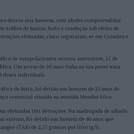
mbra deteve seis homens, com idades compreendidas
 de tráfico de haxixe, furto e condução sob efeito de
detenções efetuadas, cinco registaram-se em Coimbra e
ráfico de estupefacientes ocorreu anteontem, 17 de
blica. Um jovem de 20 anos tinha na sua posse uma
8 doses individuais.
ática de furto, foi detido um homem de 25 anos de
aço comercial situado na avenida Mendes Silva.
ram efetuadas três detenções. Na madrugada de sábado
ular externa, foi detido um homem de 40 anos que
ngue (TAS) de 2,57 gramas por litro (g/l).