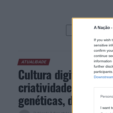
A Nação 
If you wish 
sensitive in
confirm you
continue se
information 
ATUALIDADE
further disc
Cultura digital pod
participants
Downstream 
criatividade antes 
genéticas, diz neuroc
Persona
I want t