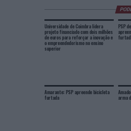
POD
Universidade de Coimbra lidera
PSP de
projeto financiado com dois milhões
apreen
de euros para reforçar a inovação e
furtad
o empreendedorismo no ensino
superior
Amarante: PSP apreende bicicleta
Amador
furtada
arma d