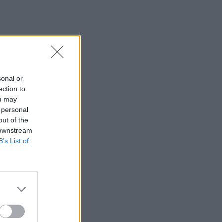
sonal or
ection to
ou may
 personal
out of the
 downstream
B’s List of