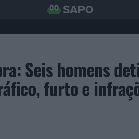
bra: Seis homens det
ráfico, furto e infraç