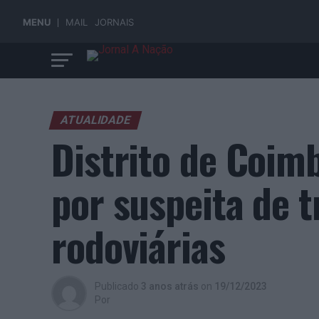
MENU
MAIL
JORNAIS
ATUALIDADE
Distrito de Coim
por suspeita de t
rodoviárias
Publicado
3 anos atrás
on
19/12/2023
Por