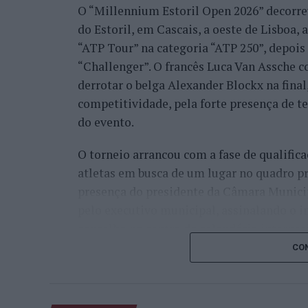
O “Millennium Estoril Open 2026” decorreu 
do Estoril, em Cascais, a oeste de Lisboa,
“ATP Tour” na categoria “ATP 250”, depois d
“Challenger”. O francês Luca Van Assche c
derrotar o belga Alexander Blockx na fina
competitividade, pela forte presença de t
do evento.
O torneio arrancou com a fase de qualifica
atletas em busca de um lugar no quadro pr
presença do presidente da Câmara Munici
pelo executivo municipal, assinalando o i
concelho no centro do calendário internaci
CON
Apesar das desistências de última hora d
Davidovich Fokina (Espanha) e Matteo Arna
competitivo de elevado nível, liderado pel