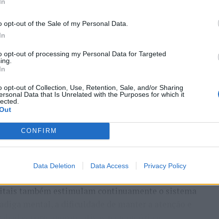
In
o opt-out of the Sale of my Personal Data.
In
to opt-out of processing my Personal Data for Targeted
ing.
o de Abreu Agrela Rodrigues, a cultura digital
In
ivas que favoreceram a evolução humana, como a
o opt-out of Collection, Use, Retention, Sale, and/or Sharing
 Essa redução pode ocorrer antes que qualquer
ersonal Data that Is Unrelated with the Purposes for which it
lected.
Out
humano evoluiu em um ambiente de escassez de
CONFIRM
s constantes, excesso de informações e mudanças
erença impõe uma carga elevada ao córtex pré-
Data Deletion
Data Access
Privacy Policy
controle executivo.
gitais também estimulam continuamente o sistema
adiga mental, a dificuldade de manter a atenção e
inacabadas permanecem ativas na memória e