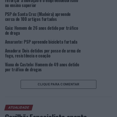
reforçar a inovação e o empreendedorismo
No dia 20 de dezembro, pelas 23h30, no cumprimento
no ensino superior
de Mandado de Detenção, na Rua Bernardo Lopes, na
PSP de Santa Cruz (Madeira) apreende
Figueira da Foz, foi detido um homem de 20 anos de
cerca de 100 artigos furtados
idade, pelo Crime de Roubo, a fim de ser presente a
Gaia: Homem de 26 anos detido por tráfico
Autoridade Judicial.
de droga
Foto: DR.
Amarante: PSP apreende bicicleta furtada
Amadora: Dois detidos por posse de arma de
fogo, resistência e coação
TÓPICOS RELACIONADOS:
COIMBRA
CRIMINALIDADE
DESTAQUE
FIGUEIRA DA FOZ
PSP
Viana do Castelo: Homem de 49 anos detido
por tráfico de drogas
PRÓXIMO
Espinho: Homem detido por tráfico de estupefacientes
NÃO PERCA
CLIQUE PARA COMENTAR
Coimbra: Três detidos por condução sob o efeito do
álcool
ATUALIDADE