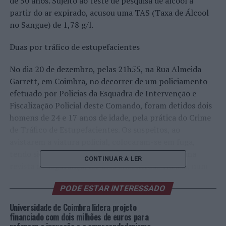
de 50 anos. Sujeito ao teste de pesquisa de álcool a
partir do ar expirado, acusou uma TAS (Taxa de Álcool
no Sangue) de 1,78 g/l.
Duas por tráfico de estupefacientes
No dia 20 de dezembro, pelas 21h55, na Rua Almeida
Garrett, em Coimbra, no decorrer de um policiamento
efetuado por Policias da Esquadra de Intervenção e
Fiscalização Policial deste Comando, foram detidos dois
homens de 24 e 17 anos de idade, pela prática do Crime
de Tráfico de Estupefacientes. Os suspeitos, ao
avistarem a viatura policial, colocaram-se em fuga,
tendo sido de imediato intercetados, sujeitos a uma
CONTINUAR A LER
revista de segurança, foi-lhes encontrado Haxixe, num
total de 61 doses individuais. Perante os factos foram
PODE ESTAR INTERESSADO
detidos.
Universidade de Coimbra lidera projeto
Uma através de mandado de detenção
financiado com dois milhões de euros para