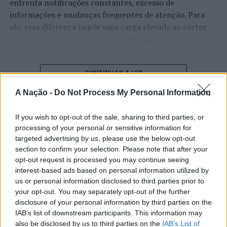
enfrenta notificações constantes, excesso de
Total de confirmados: 1.882 (mais 59)
informações e mudanças frequentes de atenção. Para
ele, essa diferença impõe uma carga elevada ao córtex
O Comunicado Técnico-Operacional (CTO), emitido pelo
pré-frontal, responsável pelo planejamento e controle
Serviço Municipal de Proteção Civil de Vila Franca de
executivo.
Xira, apresenta semanalmente às 2ªs-Feiras os dados
mais recentes disponibilizados pela Unidade de Saúde
O pesquisador afirma que plataformas digitais também
CONTINUAR A LER
Pública do Agrupamento de Centros de Saúde do
estimulam continuamente o sistema de recompensa do
Estuário do Tejo (ACES Estuário do Tejo). A área de
A Nação -
Do Not Process My Personal Information
cérebro, favorecendo a fadiga mental, a dificuldade de
influência deste ACES abrange os Concelhos de
manter a atenção e a procrastinação. Na sua visão,
Alenquer, Arruda dos Vinhos, Azambuja, Benavente e
If you wish to opt-out of the sale, sharing to third parties, or
ATUALIDADE
tarefas inacabadas permanecem ativas na memória e
processing of your personal or sensitive information for
Vila Franca de Xira. O ACES Estuário do Tejo é o
“Millennium Estoril Open 2026”
aumentam a sensação de sobrecarga, enquanto o stress
targeted advertising by us, please use the below opt-out
organismo dependente da Administração Regional de
prolongado pode elevar os níveis de cortisol e
regressou ao circuito ATP com
section to confirm your selection. Please note that after your
Saúde de Lisboa e Vale do Tejo e do Ministério da Saúde
prejudicar o desempenho cognitivo.
opt-out request is processed you may continue seeing
vitória do francês Luca Van Assche
de maior proximidade aos territórios concelhios.
interest-based ads based on personal information utilized by
Fabiano de Abreu Agrela Rodrigues ressalta que não há
us or personal information disclosed to third parties prior to
Reforça-se a recomendação a toda a população para que
Publicado
3 dias atrás
on
07/08/2026
evidências de que o ambiente digital provoque mudanças
your opt-out. You may separately opt-out of the further
Por
Ígor Lopes
tome todas as medidas de precaução definidas pelo
disclosure of your personal information by third parties on the
genéticas na espécie humana. A adaptação observada,
Governo e pela Direção Geral de Saúde.
IAB’s list of downstream participants. This information may
afirma, ocorre por meio da neuroplasticidade, processo
also be disclosed by us to third parties on the
IAB’s List of