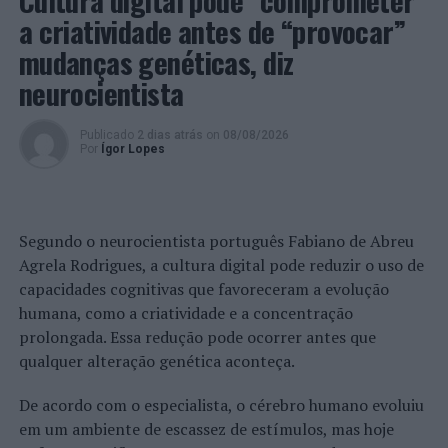
Cultura digital pode “comprometer”
a criatividade antes de “provocar”
Casos Ativos: 181 (mais 38)
mudanças genéticas, diz
Total de recuperados: 5.657 (mais 72)
neurocientista
Total de confirmados: 5.895 (mais 110)
Publicado
2 dias atrás
on
08/08/2026
Por
Ígor Lopes
– Freguesia de Vialonga:
Casos Ativos: 85 (menos 29)
Segundo o neurocientista português Fabiano de Abreu
Total de recuperados: 3.740 (mais 69)
Agrela Rodrigues, a cultura digital pode reduzir o uso de
capacidades cognitivas que favoreceram a evolução
Total de confirmados: 3.866 (mais 40)
humana, como a criatividade e a concentração
– Freguesia de Vila Franca de Xira:
prolongada. Essa redução pode ocorrer antes que
qualquer alteração genética aconteça.
Casos Ativos: 86 (mais 41)
De acordo com o especialista, o cérebro humano evoluiu
Total de recuperados: 1.751 (mais 18)
em um ambiente de escassez de estímulos, mas hoje