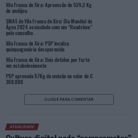
– União de Freguesias de Alverca do Ribatejo e
Vila Franca de Xira: Apreensão de 539,3 Kg
Sobralinho:
de amêijoa
SMAS de Vila Franca de Xira: Dia Mundial da
Casos Ativos: 167 (mais 12)
Água 2024 assinalado com um “Roadshow”
pelo concelho
Total de recuperados: 4.752 (mais 47)
Vila Franca de Xira: PSP localiza
quinquagenária desaparecida
Total de confirmados: 4.994 (mais 59)
Vila Franca de Xira: Dois detidos por furto
– União de Freguesias de Castanheira do Ribatejo e
em estabelecimento
Cachoeiras:
PSP apreende 57Kg de meixão no valor de €
368.000
Casos Ativos: 58 (mais 25)
Total de recuperados: 807 (mais 9)
CLIQUE PARA COMENTAR
Total de confirmados: 885 (mais 34)
– União de Freguesias da Póvoa de Santa Iria e Forte da
ATUALIDADE
Casa: