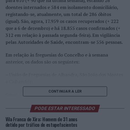
para 610 (+ 90 que na última semana), estando 26
doentes internados e 584 em isolamento domiciliário,
registando-se, atualmente, um total de 286 óbitos
(igual). São, agora, 17.959 os casos recuperados (+ 222
que a 6 de dezembro) e há 18.855 casos confirmados (+
312 em relação à passada segunda-feira). Em vigilância
pelas Autoridades de Saúde, encontram-se 556 pessoas.
Em relação às freguesias do Concelho e à semana
anterior, os dados são os seguintes:
– União de Freguesias de Alhandra, São João dos Montes
e Calhandriz:
CONTINUAR A LER
Casos Ativos: 33 (mais 3)
Total de recuperados: 1.252 (mais 7)
PODE ESTAR INTERESSADO
Vila Franca de Xira: Homem de 31 anos
Total de confirmados: 1.333 (mais 10)
detido por tráfico de estupefacientes