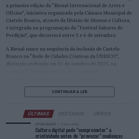
Faria, Henrique Rocha, Frederico Ferreira Silva, Tiago
a primeira edição da “Bienal Internacional de Artes e
Pereira e Tiago Torres integraram o quadro principal,
Ofícios”, iniciativa organizada pela Câmara Municipal de
beneficiando, de igual modo, da reorganização dos wild
Castelo Branco, através da Divisão de Museus e Cultura,
cards após as entradas diretas de alguns jogadores.
e integrada na programação do “Festival Sabores de
Perdição”, que decorrerá entre 3 e 6 de setembro.
Entre os portugueses, Tiago Torres e Jaime Faria
protagonizaram as melhores campanhas da edição,
A Bienal nasce na sequência da inclusão de Castelo
ambos alcançando os quartos de final. Torres assinou
Branco na “Rede de Cidades Criativas da UNESCO”,
um dos resultados mais marcantes do torneio ao
distinção atribuída em 31 de outubro de 2023, na
eliminar o chileno Alejandro Tabilo, terceiro cabeça de
categoria “Artesanato e Artes Populares”,
série e um dos principais favoritos à conquista do título,
reconhecimento internacional alcançado graças ao
antes de ser afastado pelo francês Hugo Gaston nos
“valor patrimonial, artístico e identitário” do “Bordado
quartos de final.
CONTINUAR A LER
de Castelo Branco”, uma das manifestações mais
emblemáticas da cultura portuguesa e elemento central
Já Jaime Faria venceu o peruano Gonzalo Bueno e o
da identidade albicastrense.
neerlandês Botic van de Zandschulp, alcançando
ÚLTIMAS
DESTAQUE
VIDEOS
também os quartos de final, onde acabou eliminado pelo
Ao longo de dois dias, especialistas nacionais e
ATUALIDADE
2 dias atrás
italiano Luciano Darderi, num encontro decidido em três
internacionais, investigadores, artesãos, representantes
Cultura digital pode “comprometer” a
sets.
criatividade antes de “provocar” mudanças
institucionais, organismos públicos, instituições de