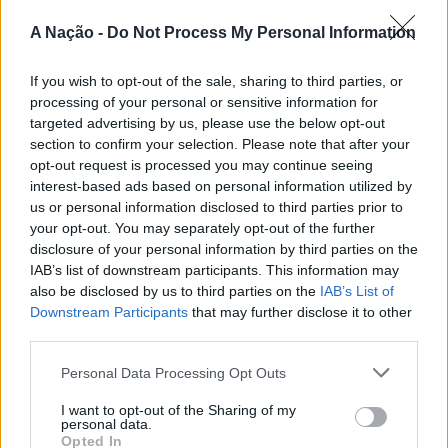
passa também por Sines, Peniche, Viana do Castelo, Vila
A Nação -
Do Not Process My Personal Information
Nova de Milfontes e Ericeira.
CONTINUAR A LER
If you wish to opt-out of the sale, sharing to third parties, or
A iniciativa pretende aproximar a prática dos desportos
processing of your personal or sensitive information for
de vento das comunidades costeiras, promovendo o
targeted advertising by us, please use the below opt-out
território através do mar e das suas condições naturais.
section to confirm your selection. Please note that after your
ATUALIDADE
Nas palavras de Pedro Mota, De todas as etapas do
opt-out request is processed you may continue seeing
Cinco projetos de Cascais finalistas
Nortada Ocean Rides, este evento é o que mais precisa
interest-based ads based on personal information utilized by
da “nortada” como apoio, porque sem vento não há
em iniciativa europeia
us or personal information disclosed to third parties prior to
your opt-out. You may separately opt-out of the further
kitesurf.
disclosure of your personal information by third parties on the
Publicado
21 horas atrás
on
05/08/2026
IAB’s list of downstream participants. This information may
A presença da Nortada vai mais uma vez, alem da
Por
Ígor Lopes
also be disclosed by us to third parties on the
IAB’s List of
competição. O que queremos é fazer parte deste
Downstream Participants
that may further disclose it to other
movimento que promove o encontro entre atletas,
third parties.
visitantes e a comunidade local. Que a marca Nortada
Vencedores serão anunciados no “Innovation in Politics
esteja presente de uma forma natural e quase obvia,
Personal Data Processing Opt Outs
Awards,” a 30 de outubro de 2026, no Centro de
valorizando o património natural e a relação de
I want to opt-out of the Sharing of my
Congressos do Estoril.
Esposende com o vento e o mar, refere o CEO da
personal data.
Nortada.
Opted In