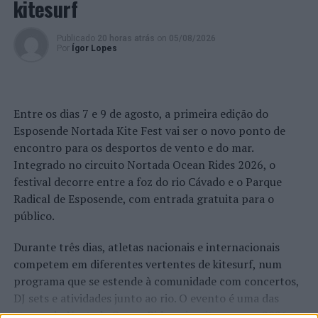
kitesurf
Publicado
20 horas atrás
on
05/08/2026
Por
Ígor Lopes
Entre os dias 7 e 9 de agosto, a primeira edição do
Esposende Nortada Kite Fest vai ser o novo ponto de
encontro para os desportos de vento e do mar.
Integrado no circuito Nortada Ocean Rides 2026, o
festival decorre entre a foz do rio Cávado e o Parque
Radical de Esposende, com entrada gratuita para o
público.
Durante três dias, atletas nacionais e internacionais
competem em diferentes vertentes de kitesurf, num
programa que se estende à comunidade com concertos,
DJ sets e atividades junto ao rio. O evento é uma das
etapas do Nortada Ocean Rides, circuito que em 2026