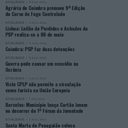
oportunidade a quem pretende concluir o ensino
ATUALIDADE
4 anos atrás
os vencedores de cada categoria, estando prevista a
secundário e reforçar as suas competências pessoais e
Agrária de Coimbra promove 9ª Edição
do Curso de Fogo Controlado
presença de mais de 500 participantes.
profissionais.
ATUALIDADE
4 anos atrás
Mais informações em:
Durante a cerimónia foi ainda reconhecido o trabalho
Lisboa: Leilão de Perdidos e Achados da
https://awards.innovationinpolitics.eu/
desenvolvido por toda a equipa de formadores e
PSP realiza-se a 08 de maio
colaboradores da ETG, cujo empenho foi determinante
ATUALIDADE
5 anos atrás
para o sucesso desta edição do Curso EFA.
Coimbra: PSP faz duas detenções
ATUALIDADE
4 anos atrás
A Escola de Tecnologia e Gestão de Barcelos continua a
Guerra pode causar um ecocídio na
afirmar-se como uma referência na formação
Ucrânia
profissional e na qualificação de adultos, contribuindo
ATUALIDADE
3 anos atrás
para o desenvolvimento de competências, o aumento da
Visto CPLP não permite a circulação
empregabilidade e a valorização do capital humano do
como turista na União Europeia
concelho e da região.
ATUALIDADE
1 ano atrás
Barcelos: Município lança Cartão Jovem
A Empresa Municipal de Educação e Cultura de Barcelos
no decorrer do 1º Fórum da Juventude
felicita todos os diplomados por esta importante
conquista, desejando-lhes os maiores sucessos pessoais,
ATUALIDADE
5 anos atrás
Santa Marta de Penaguião coloca
profissionais e académicos, convicta de que este diploma