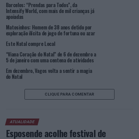
para partilhar com os seus amiguinhos.
Barcelos: “Prendas para Todos”, da
Intensify World, com mais de mil crianças já
Imagem: MSM.
apoiadas
Matosinhos: Homem de 38 anos detido por
TÓPICOS RELACIONADOS:
ATIVIDADES
DESTAQUE
exploração ilícita de jogo de fortuna ou azar
DOMINGUINHOS
MAR SHOPPING
MATOSINHOS
NATAL
Este Natal compre Local
PRÓXIMO
Serviços de transporte com um aumento de 22% face
“Viana Coração do Natal” de 6 de dezembro a
ao ano passado
5 de janeiro com uma centena de atividades
Em dezembro, Vagos volta a sentir a magia
NÃO PERCA
Distrito de Castelo Branco: PSP faz dez detenções entre
do Natal
06 e 13 de dezembro
CLIQUE PARA COMENTAR
ATUALIDADE
Esposende acolhe festival de