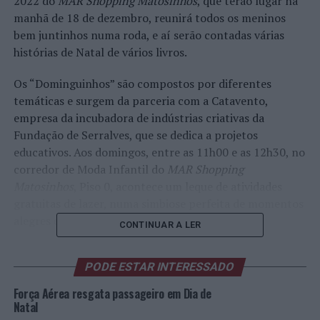
2022 do
MAR Shopping Matosinhos
, que terão lugar na
manhã de 18 de dezembro, reunirá todos os meninos
bem juntinhos numa roda, e aí serão contadas várias
histórias de Natal de vários livros.
Os “Dominguinhos” são compostos por diferentes
temáticas e surgem da parceria com a Catavento,
empresa da incubadora de indústrias criativas da
Fundação de Serralves, que se dedica a projetos
educativos. Aos domingos, entre as 11h00 e as 12h30, no
corredor de Moda Infantil do
MAR Shopping
Matosinhos
, Piso 0, acontece um leque de atividades
gratuitas de lazer, numa simbiose perfeita de momentos
alegres e educativos.
CONTINUAR A LER
As manhãs didáticas e diferentes querem-se sobretudo
PODE ESTAR INTERESSADO
divertidas e em família. A Preguiça, a mascote dos
“Dominguinhos”, também não fica em casa… Espera
Força Aérea resgata passageiro em Dia de
todos os domingos de manhã por mais uma brincadeira
Natal