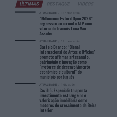
ÚLTIMAS
DESTAQUE
VIDEOS
ATUALIDADE
12 horas atrás
“Millennium Estoril Open 2026”
regressou ao circuito ATP com
vitória do francês Luca Van
Assche
ATUALIDADE
19 horas atrás
Castelo Branco: “Bienal
Internacional de Artes e Ofícios”
promete afirmar artesanato,
património e inovação como
“motores de desenvolvimento
económico e cultural” do
município português
ATUALIDADE
1 dia atrás
Covilhã: Especialista aponta
investimento estrangeiro e
valorização imobiliária como
motores do crescimento da Beira
Interior