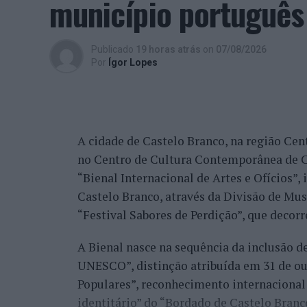
município português
alguns jogadores.
Entre os portugueses, Tiago Torres e Jai
Publicado
19 horas atrás
on
07/08/2026
edição, ambos alcançando os quartos de fi
Por
Ígor Lopes
marcantes do torneio ao eliminar o chileno
dos principais favoritos à conquista do tí
nos quartos de final.
A cidade de Castelo Branco, na região Cent
Já Jaime Faria venceu o peruano Gonzalo 
no Centro de Cultura Contemporânea de C
alcançando também os quartos de final, o
“Bienal Internacional de Artes e Ofícios”
Darderi, num encontro decidido em três se
Castelo Branco, através da Divisão de Mu
Nuno Borges, principal representante naci
“Festival Sabores de Perdição”, que decorr
com uma vitória sobre o brasileiro Orland
A Bienal nasce na sequência da inclusão d
segunda ronda pelo argentino Román Andr
UNESCO”, distinção atribuída em 31 de out
sets.
Populares”, reconhecimento internacional 
Henrique Rocha e Frederico Ferreira Silva
identitário” do “Bordado de Castelo Bran
afastado pelo espanhol Pedro Martínez, en