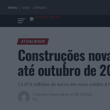
MENU
MAIL
JORNAIS
ATUALIDADE
Construções nov
até outubro de 2
13.473 milhões de euros em novo crédito à 
Publicado
4 anos atrás
on
28/12/2022
Por