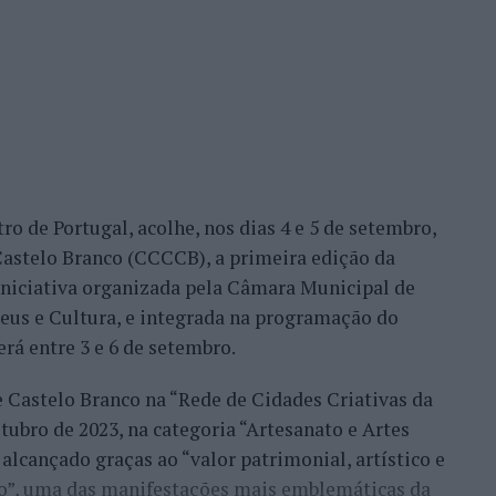
me Faria protagonizaram as melhores campanhas da
nal. Torres assinou um dos resultados mais
 Alejandro Tabilo, terceiro cabeça de série e um
tulo, antes de ser afastado pelo francês Hugo Gaston
ro de Portugal, acolhe, nos dias 4 e 5 de setembro,
Bueno e o neerlandês Botic van de Zandschulp,
astelo Branco (CCCCB), a primeira edição da
nde acabou eliminado pelo italiano Luciano
, iniciativa organizada pela Câmara Municipal de
ts.
seus e Cultura, e integrada na programação do
onal no quadro principal, iniciou a participação
erá entre 3 e 6 de setembro.
o Luz, acabando, contudo, por ser eliminado na
e Castelo Branco na “Rede de Cidades Criativas da
és Burruchaga, num encontro disputado em três
ubro de 2023, na categoria “Artesanato e Artes
alcançado graças ao “valor patrimonial, artístico e
 despediram-se na ronda inaugural. Rocha foi
co”, uma das manifestações mais emblemáticas da
quanto Ferreira Silva discutiu a passagem à