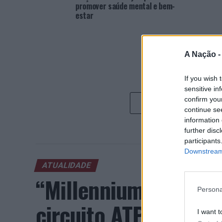
promover saúde mental e bem-
estar
A Nação 
If you wish 
sensitive in
confirm you
continue se
information 
further disc
participants
Downstream 
ATUALIDADE
“Millennium Estoril
Persona
circuito ATP com vit
I want t