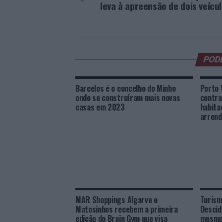
leva à apreensão de dois veícu
POD
Barcelos é o concelho do Minho
Porto 
onde se construíram mais novas
contra
casas em 2023
habita
arrend
MAR Shoppings Algarve e
Turism
Matosinhos recebem a primeira
Descid
edição do Brain Gym que visa
mesmo