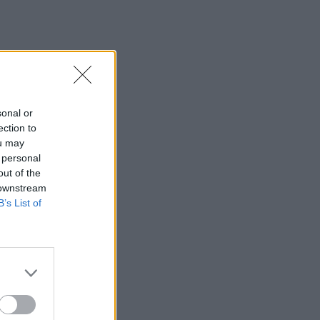
sonal or
ection to
ou may
 personal
out of the
 downstream
B’s List of