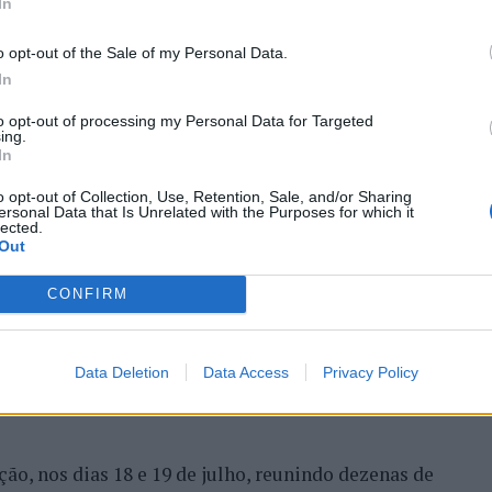
In
o opt-out of the Sale of my Personal Data.
In
to opt-out of processing my Personal Data for Targeted
ing.
In
o opt-out of Collection, Use, Retention, Sale, and/or Sharing
ersonal Data that Is Unrelated with the Purposes for which it
lected.
entre os dias 18 e 26 de julho, no Clube de Ténis
Out
 assinalando o regresso da competição ao circuito
CONFIRM
e, na edição anterior, ter integrado o circuito
onquistou o primeiro título ATP da carreira ao
l, encerrando uma edição marcada pela elevada
Data Deletion
Data Access
Privacy Policy
enistas portugueses e pela projeção internacional
ção, nos dias 18 e 19 de julho, reunindo dezenas de