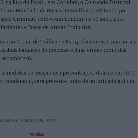
50, na Rua do Brasil, em Coimbra, o Comando Distrital
de um Mandado de Busca Domiciliária, efetuado por
igação Criminal, deteve um homem, de 53 anos, pela
efacientes e Posse de Armas Proibidas.
ções ao Crime de Tráfico de Estupefacientes, tinha no seu
va
, duas balanças de precisão e duas armas proibidas
 automática).
to a medidas de coação de apresentações diárias em OPC,
oi condenado, será presente junto de autoridade judicial
NALIDADE
DESTAQUE
PSP
PRÓXIMO