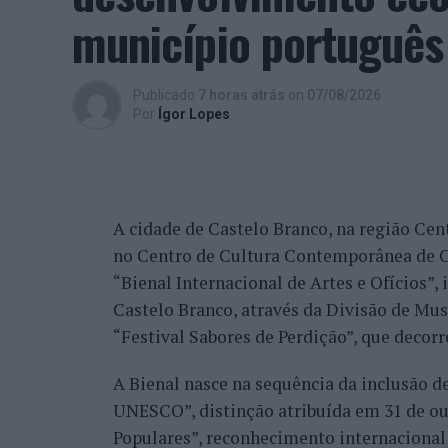
beneficiando, de igual modo, da reorganiz
município português
alguns jogadores.
Entre os portugueses, Tiago Torres e Jai
Publicado
7 horas atrás
on
07/08/2026
edição, ambos alcançando os quartos de fi
Por
Ígor Lopes
marcantes do torneio ao eliminar o chileno
dos principais favoritos à conquista do tí
nos quartos de final.
A cidade de Castelo Branco, na região Cent
Já Jaime Faria venceu o peruano Gonzalo 
no Centro de Cultura Contemporânea de C
alcançando também os quartos de final, o
“Bienal Internacional de Artes e Ofícios”
Darderi, num encontro decidido em três se
Castelo Branco, através da Divisão de Mu
Nuno Borges, principal representante naci
“Festival Sabores de Perdição”, que decorr
com uma vitória sobre o brasileiro Orland
A Bienal nasce na sequência da inclusão d
segunda ronda pelo argentino Román Andr
UNESCO”, distinção atribuída em 31 de out
sets.
Populares”, reconhecimento internacional 
Henrique Rocha e Frederico Ferreira Silva