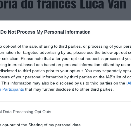
ória do francês Luca Van
-
Do Not Process My Personal Information
to opt-out of the sale, sharing to third parties, or processing of your per
formation for targeted advertising by us, please use the below opt-out s
r selection. Please note that after your opt-out request is processed y
eing interest-based ads based on personal information utilized by us or
disclosed to third parties prior to your opt-out. You may separately opt-
entre os dias 18 e 26 de julho, no Clube de Ténis
losure of your personal information by third parties on the IAB’s list of
 assinalando o regresso da competição ao circuito
. This information may also be disclosed by us to third parties on the
IA
e, na edição anterior, ter integrado o circuito
Participants
that may further disclose it to other third parties.
onquistou o primeiro título ATP da carreira ao
l, encerrando uma edição marcada pela elevada
enistas portugueses e pela projeção internacional
l Data Processing Opt Outs
o opt-out of the Sharing of my personal data.