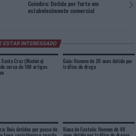
Coimbra: Detida por furto em
estabelecimento comercial
E ESTAR INTERESSADO
 Santa Cruz (Madeira)
Gaia: Homem de 26 anos detido por
de cerca de 100 artigos
tráfico de droga
os
a: Dois detidos por posse de
Viana do Castelo: Homem de 49
e fogo, resistência e coação
anos detido por tráfico de drogas