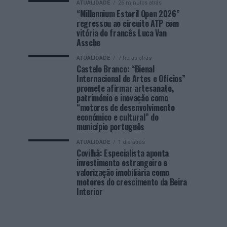
ATUALIDADE
26 minutos atrás
“Millennium Estoril Open 2026”
regressou ao circuito ATP com
vitória do francês Luca Van
Assche
ATUALIDADE
7 horas atrás
Castelo Branco: “Bienal
Internacional de Artes e Ofícios”
promete afirmar artesanato,
património e inovação como
“motores de desenvolvimento
económico e cultural” do
município português
ATUALIDADE
1 dia atrás
Covilhã: Especialista aponta
investimento estrangeiro e
valorização imobiliária como
motores do crescimento da Beira
Interior