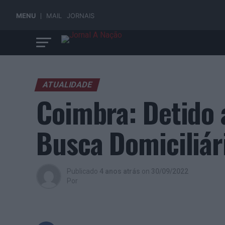
MENU
MAIL
JORNAIS
ATUALIDADE
Coimbra: Detido 
Busca Domiciliár
Publicado
4 anos atrás
on
30/09/2022
Por