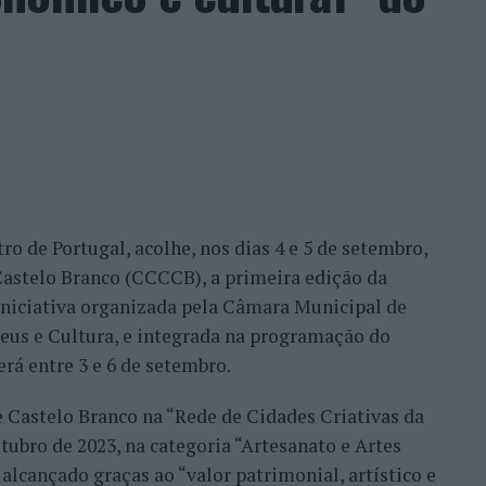
ação dos wild cards após as entradas diretas de
me Faria protagonizaram as melhores campanhas da
nal. Torres assinou um dos resultados mais
 Alejandro Tabilo, terceiro cabeça de série e um
tulo, antes de ser afastado pelo francês Hugo Gaston
ro de Portugal, acolhe, nos dias 4 e 5 de setembro,
Bueno e o neerlandês Botic van de Zandschulp,
astelo Branco (CCCCB), a primeira edição da
nde acabou eliminado pelo italiano Luciano
, iniciativa organizada pela Câmara Municipal de
ts.
seus e Cultura, e integrada na programação do
onal no quadro principal, iniciou a participação
erá entre 3 e 6 de setembro.
o Luz, acabando, contudo, por ser eliminado na
e Castelo Branco na “Rede de Cidades Criativas da
és Burruchaga, num encontro disputado em três
ubro de 2023, na categoria “Artesanato e Artes
alcançado graças ao “valor patrimonial, artístico e
 despediram-se na ronda inaugural. Rocha foi