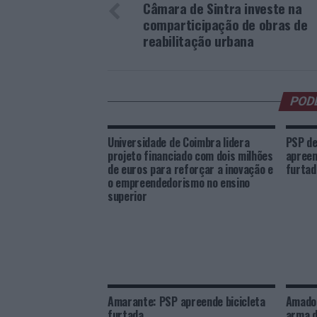
Câmara de Sintra investe na
comparticipação de obras de
reabilitação urbana
POD
Universidade de Coimbra lidera
PSP de
projeto financiado com dois milhões
apreen
de euros para reforçar a inovação e
furtad
o empreendedorismo no ensino
superior
Amarante: PSP apreende bicicleta
Amador
furtada
arma d