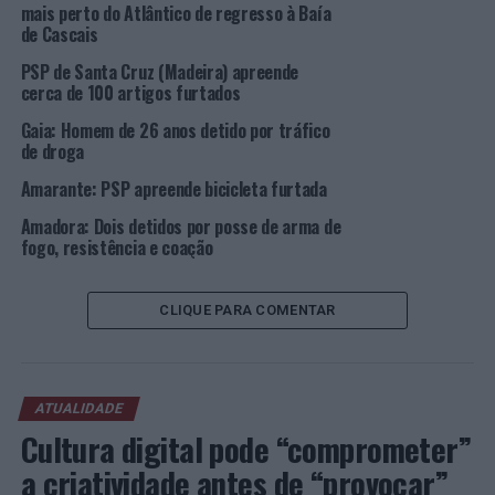
foi aplicada a medida de afastamento, sujeito a vigilância
mais perto do Atlântico de regresso à Baía
eletrónica.
de Cascais
PSP de Santa Cruz (Madeira) apreende
Foto: DR.
cerca de 100 artigos furtados
Gaia: Homem de 26 anos detido por tráfico
TÓPICOS RELACIONADOS:
CASCAIS
CRIMINALIDADE
de droga
DESTAQUE
PSP
VIOLÊNCIA DOMÉSTICA
Amarante: PSP apreende bicicleta furtada
PRÓXIMO
RE/MAX patrocina um dos mais promissores pilotos
Amadora: Dois detidos por posse de arma de
portugueses no karting internacional
fogo, resistência e coação
NÃO PERCA
Paço de Arcos: Detida por Injúrias, Resistência e
CLIQUE PARA COMENTAR
Coação por causa do uso da máscara no comboio
ATUALIDADE
Cultura digital pode “comprometer”
a criatividade antes de “provocar”