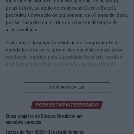
um crime de violência doméstica, no dia 23 de junho,
pelas 11h20, na união de freguesias Cascais/Estoril,
procedeu à detenção de um homem, de 69 anos de idade,
por ser suspeito da prática do crime de detenção de
arma proibida.
A detenção do suspeito resultou do cumprimento de
mandado de busca e apreensão domiciliário para a sua
residência, emitido pela Autoridade Judiciária, tendo a
PSP logrado localizar e apreender, na sua esfera de
posse, uma arma de caça de calibre 12 e 19 munições do
mesmo calibre, não sendo o mesmo, titular de qualquer
licença que lhe permita o porte da referida arma e
CONTINUAR A LER
munições no âmbito de um processo de violência
doméstica.
PODE ESTAR INTERESSADO
O detido, após cumpridos os formalismos legais, foi de
Cinco projetos de Cascais finalistas em
imediato presente no Tribunal de Lisboa Oeste –
iniciativa europeia
Cascais, em sede de 1º interrogatório judicial, onde lhe
Festas do Mar 2026: O Festival de verão