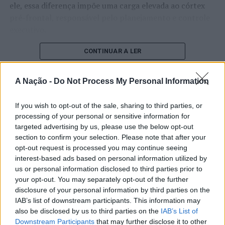
ele, essa diferença impõe uma carga elevada ao córtex
pré-frontal, responsável pelo planejamento e controle
executivo.
O pesquisador afirma que plataformas digitais também
CONTINUAR A LER
estimulam continuamente o sistema de recompensa do
cérebro, favorecendo a fadiga mental, a dificuldade de
A Nação -
Do Not Process My Personal Information
manter a atenção e a procrastinação. Na sua visão,
ATUALIDADE
tarefas inacabadas permanecem ativas na memória e
If you wish to opt-out of the sale, sharing to third parties, or
“Millennium Estoril Open 2026”
aumentam a sensação de sobrecarga, enquanto o stress
processing of your personal or sensitive information for
prolongado pode elevar os níveis de cortisol e
regressou ao circuito ATP com
targeted advertising by us, please use the below opt-out
prejudicar o desempenho cognitivo.
section to confirm your selection. Please note that after your
vitória do francês Luca Van Assche
opt-out request is processed you may continue seeing
Fabiano de Abreu Agrela Rodrigues ressalta que não há
interest-based ads based on personal information utilized by
Publicado
3 dias atrás
on
07/08/2026
evidências de que o ambiente digital provoque mudanças
us or personal information disclosed to third parties prior to
Por
Ígor Lopes
your opt-out. You may separately opt-out of the further
genéticas na espécie humana. A adaptação observada,
disclosure of your personal information by third parties on the
afirma, ocorre por meio da neuroplasticidade, processo
IAB’s list of downstream participants. This information may
pelo qual os circuitos neurais se reorganizam em
also be disclosed by us to third parties on the
IAB’s List of
resposta às experiências.
O “Millennium Estoril Open 2026” decorreu entre os
Downstream Participants
that may further disclose it to other