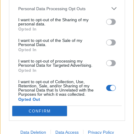
profunda em um contexto marcado pela abundância de
competição ao circuito “ATP Tour” na categoria “ATP
informações e pela rápida evolução tecnológica. O
Personal Data Processing Opt Outs
250”, depois de, na edição anterior, ter integrado o
potencial cognitivo humano permanece, mas o seu
circuito “Challenger”. O francês Luca Van Assche
I want to opt-out of the Sharing of my
desenvolvimento depende de como o cérebro é
conquistou o primeiro título ATP da carreira ao
personal data.
Opted In
exercitado no cotidiano”, finalizou Fabiano de Abreu
derrotar o belga Alexander Blockx na final, encerrando
Agrela Rodrigues.
uma edição marcada pela elevada competitividade, pela
I want to opt-out of the Sale of my
Personal Data.
forte presença de tenistas portugueses e pela projeção
Ígor Lopes
Opted In
internacional do evento.
I want to opt-out of processing my
Personal Data for Targeted Advertising.
O torneio arrancou com a fase de qualificação, nos dias
Opted In
18 e 19 de julho, reunindo dezenas de atletas em busca
de um lugar no quadro principal. A cerimónia de
I want to opt-out of Collection, Use,
Retention, Sale, and/or Sharing of my
CONTINUAR A LER
abertura contou com a presença do presidente da
Personal Data that Is Unrelated with the
Purposes for which it was collected.
Câmara Municipal de Cascais, Nuno Piteira Lopes,
Opted Out
acompanhado pelo executivo municipal, assinalando o
início de uma competição que voltou a colocar o
CONFIRM
ATUALIDADE
concelho no centro do calendário internacional do
Castelo Branco: “Bienal
ténis.
Internacional de Artes e Ofícios”
Data Deletion
Data Access
Privacy Policy