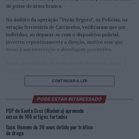
de posse de arma branca.
No âmbito da operação “Verão Seguro”, os Polícias, na
estação ferroviária de Carcavelos, verificaram que um
indivíduo, ao deparar-se com o dispositivo policial,
inverteu repentinamente a direção, motivo esse que
levou à sua interceção e abordagem preventiva.
Ao ser questionado se teria algo ilícito na sua posse, e
após alguma hesitação, retorquiu que tinha uma faca, a
qual estaria no interior do casaco que trazia vestido.
CONTINUAR A LER
Efetuada uma revista sumária, veio a apurar-se que tinha
na sua posse um punhal, estilo árabe, com comprimento
PODE ESTAR INTERESSADO
total de 22,5 cm e lâmina de 14,0cm, afirmando que
PSP de Santa Cruz (Madeira) apreende
seria para defesa pessoal.
cerca de 100 artigos furtados
Gaia: Homem de 26 anos detido por tráfico
O detido foi notificado para comparecer na Instância
de droga
Central Tribunal Judicial da Comarca de Cascais.