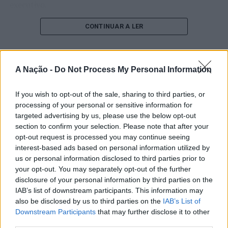
executivo.
O pesquisador afirma que plataformas digitais também
CONTINUAR A LER
estimulam continuamente o sistema de recompensa do
cérebro, favorecendo a fadiga mental, a dificuldade de
manter a atenção e a procrastinação. Na sua visão,
A Nação -
Do Not Process My Personal Information
ATUALIDADE
tarefas inacabadas permanecem ativas na memória e
“Millennium Estoril Open 2026”
aumentam a sensação de sobrecarga, enquanto o stress
If you wish to opt-out of the sale, sharing to third parties, or
prolongado pode elevar os níveis de cortisol e
regressou ao circuito ATP com
processing of your personal or sensitive information for
prejudicar o desempenho cognitivo.
vitória do francês Luca Van Assche
targeted advertising by us, please use the below opt-out
section to confirm your selection. Please note that after your
Fabiano de Abreu Agrela Rodrigues ressalta que não há
opt-out request is processed you may continue seeing
Publicado
2 dias atrás
on
07/08/2026
evidências de que o ambiente digital provoque mudanças
interest-based ads based on personal information utilized by
Por
Ígor Lopes
genéticas na espécie humana. A adaptação observada,
us or personal information disclosed to third parties prior to
your opt-out. You may separately opt-out of the further
afirma, ocorre por meio da neuroplasticidade, processo
disclosure of your personal information by third parties on the
pelo qual os circuitos neurais se reorganizam em
IAB’s list of downstream participants. This information may
resposta às experiências.
O “Millennium Estoril Open 2026” decorreu entre os
also be disclosed by us to third parties on the
IAB’s List of
dias 18 e 26 de julho, no Clube de Ténis do Estoril, em
Downstream Participants
that may further disclose it to other
“O principal desafio é preservar a capacidade de reflexão
Cascais, a oeste de Lisboa, assinalando o regresso da
third parties.