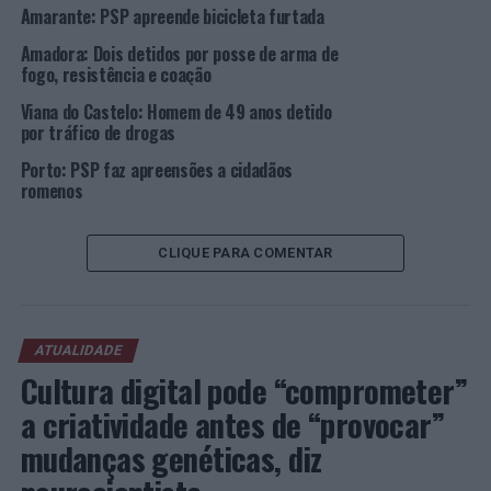
Amarante: PSP apreende bicicleta furtada
Foto: PSP.
Amadora: Dois detidos por posse de arma de
fogo, resistência e coação
TÓPICOS RELACIONADOS:
CARCAVELOS
CRIMINALIDADE
Viana do Castelo: Homem de 49 anos detido
DESTAQUE
PSP
por tráfico de drogas
PRÓXIMO
Porto: PSP faz apreensões a cidadãos
Lisboa: Agressão, Resistência, Coação e Injúrias a
romenos
Agente de Autoridade
NÃO PERCA
Algés: Detido por posse de arma branca
CLIQUE PARA COMENTAR
ATUALIDADE
Cultura digital pode “comprometer”
a criatividade antes de “provocar”
mudanças genéticas, diz