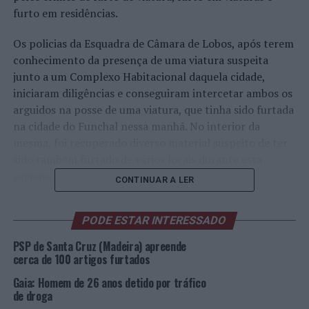
furto em residências.
Os policias da Esquadra de Câmara de Lobos, após terem
conhecimento da presença de uma viatura suspeita
junto a um Complexo Habitacional daquela cidade,
iniciaram diligências e conseguiram intercetar ambos os
arguidos na posse de uma viatura, que tinha sido furtada
na cidade do Funchal nessa manhã. No interior da
mesma, foi recuperado diverso material suspeito de ter
sido também furtado de vários locais durante esta
semana.
CONTINUAR A LER
“Destaca-se a colaboração dos cidadãos lesados, os quais
PODE ESTAR INTERESSADO
prestaram, em vários processos, o seu interesse em agir
judicialmente contra os suspeitos, aliado à eficaz recolha
PSP de Santa Cruz (Madeira) apreende
de provas e inquirições de todos os envolvidos, foi
cerca de 100 artigos furtados
possível prestar um apoio eficiente à tomada de decisão
Gaia: Homem de 26 anos detido por tráfico
do Ministério Público”, sublinha a PSP.
de droga