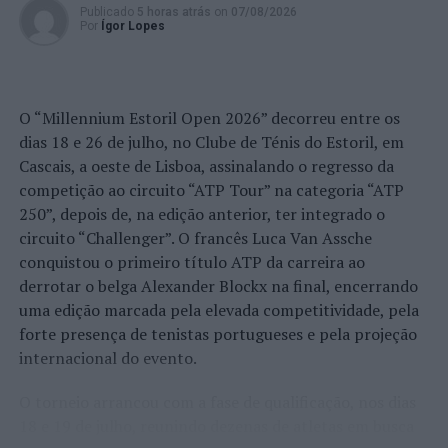
Publicado
5 horas atrás
on
07/08/2026
Por
Ígor Lopes
O “Millennium Estoril Open 2026” decorreu entre os
dias 18 e 26 de julho, no Clube de Ténis do Estoril, em
Cascais, a oeste de Lisboa, assinalando o regresso da
competição ao circuito “ATP Tour” na categoria “ATP
250”, depois de, na edição anterior, ter integrado o
circuito “Challenger”. O francês Luca Van Assche
conquistou o primeiro título ATP da carreira ao
derrotar o belga Alexander Blockx na final, encerrando
uma edição marcada pela elevada competitividade, pela
forte presença de tenistas portugueses e pela projeção
internacional do evento.
O torneio arrancou com a fase de qualificação, nos dias
18 e 19 de julho, reunindo dezenas de atletas em busca