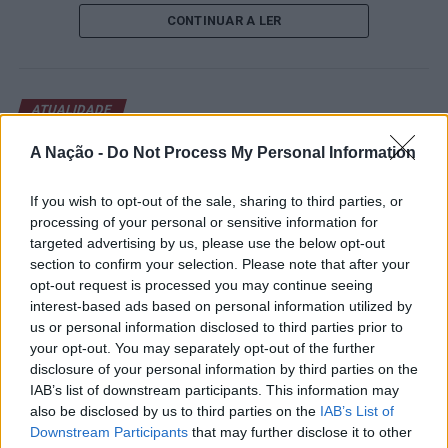
de um lugar no quadro principal. A cerimónia de
CONTINUAR A LER
abertura contou com a presença do presidente da
Câmara Municipal de Cascais, Nuno Piteira Lopes,
acompanhado pelo executivo municipal, assinalando o
início de uma competição que voltou a colocar o
ATUALIDADE
concelho no centro do calendário internacional do
Castelo Branco: “Bienal
ténis.
A Nação -
Do Not Process My Personal Information
Internacional de Artes e Ofícios”
Apesar das desistências de última hora de jogadores
promete afirmar artesanato,
If you wish to opt-out of the sale, sharing to third parties, or
como Casper Ruud (Noruega), Alejandro Davidovich
processing of your personal or sensitive information for
património e inovação como
Fokina (Espanha) e Matteo Arnaldi (Itália), a prova
targeted advertising by us, please use the below opt-out
“motores de desenvolvimento
apresentou um quadro competitivo de elevado nível,
section to confirm your selection. Please note that after your
liderado pelo russo Andrey Rublev, primeiro cabeça de
opt-out request is processed you may continue seeing
económico e cultural” do município
interest-based ads based on personal information utilized by
série, pelo italiano Luciano Darderi, pelo chileno
português
us or personal information disclosed to third parties prior to
Alejandro Tabilo e pelo belga Alexander Blockx.
your opt-out. You may separately opt-out of the further
Um dos momentos mais aguardados da semana foi
disclosure of your personal information by third parties on the
Publicado
12 horas atrás
on
07/08/2026
também o regresso do suíço Stan Wawrinka ao Estoril,
Por
Ígor Lopes
IAB’s list of downstream participants. This information may
integrado na digressão de despedida do antigo vencedor
also be disclosed by us to third parties on the
IAB’s List of
de três torneios do Grand Slam.
Downstream Participants
that may further disclose it to other