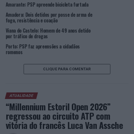
Amarante: PSP apreende bicicleta furtada
Os detidos foram apresentados no Tribunal Judicial do
Funchal no dia 05 e 06 de maio, tendo sido ordenado o
Amadora: Dois detidos por posse de arma de
cumprimento de prisão preventiva no Estabelecimento
fogo, resistência e coação
Prisional do Funchal a um dos detidos, para aguardar os
Viana do Castelo: Homem de 49 anos detido
ulteriores termos do processo, e o outro ficou com
por tráfico de drogas
Termo de Identidade e Residência.
Porto: PSP faz apreensões a cidadãos
romenos
Foto: DR.
CLIQUE PARA COMENTAR
TÓPICOS RELACIONADOS:
CÂMARA DE LOBOS
CRIMINALIDADE
DESTAQUE
PSP
PRÓXIMO
Braga: Três detidos por furto em estabelecimentos
ATUALIDADE
comerciais e posse de droga
“Millennium Estoril Open 2026”
NÃO PERCA
Barcelos: Nos 60 anos de existência, Museu mostra
regressou ao circuito ATP com
Olarias de Portugal
vitória do francês Luca Van Assche