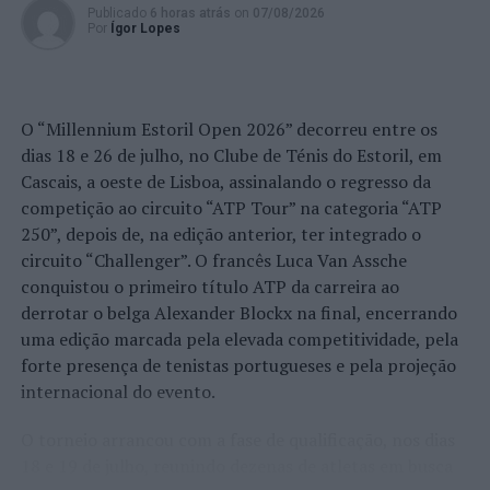
Publicado
6 horas atrás
on
07/08/2026
Por
Ígor Lopes
O “Millennium Estoril Open 2026” decorreu entre os
dias 18 e 26 de julho, no Clube de Ténis do Estoril, em
Cascais, a oeste de Lisboa, assinalando o regresso da
competição ao circuito “ATP Tour” na categoria “ATP
250”, depois de, na edição anterior, ter integrado o
circuito “Challenger”. O francês Luca Van Assche
conquistou o primeiro título ATP da carreira ao
derrotar o belga Alexander Blockx na final, encerrando
uma edição marcada pela elevada competitividade, pela
forte presença de tenistas portugueses e pela projeção
internacional do evento.
O torneio arrancou com a fase de qualificação, nos dias
18 e 19 de julho, reunindo dezenas de atletas em busca