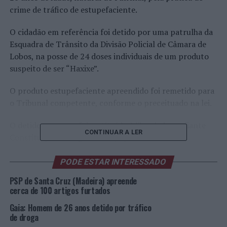
crime de tráfico de estupefaciente.
O cidadão em referência foi detido por uma patrulha da
Esquadra de Trânsito da Divisão Policial de Câmara de
Lobos, na posse de 24 doses individuais de um produto
suspeito de ser “Haxixe”.
O produto estupefaciente apreendido foi remetido para
o Tribunal competente, conforme o preceituado na lei.
O detido em causa foi restituído à liberdade mediante
CONTINUAR A LER
Constituição de Arguido e sujeição a Termo de
Identidade e Residência, aguardando os ulteriores
trâmites do processo.
PODE ESTAR INTERESSADO
PSP de Santa Cruz (Madeira) apreende
Foto: DR.
cerca de 100 artigos furtados
Gaia: Homem de 26 anos detido por tráfico
TÓPICOS RELACIONADOS:
CÂMARA DE LOBOS
de droga
CRIMINALIDADE
DESTAQUE
PSP