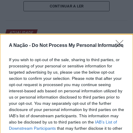
de um lugar no quadro principal. A cerimónia de
CONTINUAR A LER
abertura contou com a presença do presidente da
Câmara Municipal de Cascais, Nuno Piteira Lopes,
acompanhado pelo executivo municipal, assinalando o
início de uma competição que voltou a colocar o
ATUALIDADE
concelho no centro do calendário internacional do
Castelo Branco: “Bienal
ténis.
A Nação -
Do Not Process My Personal Information
Internacional de Artes e Ofícios”
Apesar das desistências de última hora de jogadores
promete afirmar artesanato,
If you wish to opt-out of the sale, sharing to third parties, or
como Casper Ruud (Noruega), Alejandro Davidovich
processing of your personal or sensitive information for
património e inovação como
Fokina (Espanha) e Matteo Arnaldi (Itália), a prova
targeted advertising by us, please use the below opt-out
“motores de desenvolvimento
apresentou um quadro competitivo de elevado nível,
section to confirm your selection. Please note that after your
liderado pelo russo Andrey Rublev, primeiro cabeça de
opt-out request is processed you may continue seeing
económico e cultural” do município
interest-based ads based on personal information utilized by
série, pelo italiano Luciano Darderi, pelo chileno
português
us or personal information disclosed to third parties prior to
Alejandro Tabilo e pelo belga Alexander Blockx.
your opt-out. You may separately opt-out of the further
Um dos momentos mais aguardados da semana foi
disclosure of your personal information by third parties on the
Publicado
12 horas atrás
on
07/08/2026
também o regresso do suíço Stan Wawrinka ao Estoril,
Por
Ígor Lopes
IAB’s list of downstream participants. This information may
integrado na digressão de despedida do antigo vencedor
also be disclosed by us to third parties on the
IAB’s List of
de três torneios do Grand Slam.
Downstream Participants
that may further disclose it to other