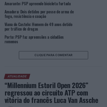
Amarante: PSP apreende bicicleta furtada
PRÓXIMO
Viana do Castelo apresentada como “embaixadora da
Amadora: Dois detidos por posse de arma de
transição digital” a nível nacional
fogo, resistência e coação
NÃO PERCA
Viana do Castelo: Homem de 49 anos detido
Porto Santo: Estrangeiro detido por crime de violência
por tráfico de drogas
doméstica
Porto: PSP faz apreensões a cidadãos
romenos
CLIQUE PARA COMENTAR
ATUALIDADE
“Millennium Estoril Open 2026”
regressou ao circuito ATP com
vitória do francês Luca Van Assche