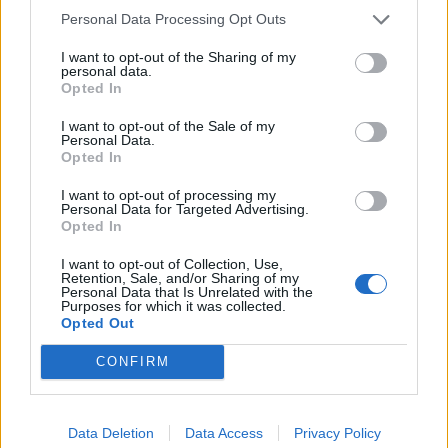
informações e pela rápida evolução tecnológica. O
250”, depois de, na edição anterior, ter integrado o
Personal Data Processing Opt Outs
potencial cognitivo humano permanece, mas o seu
circuito “Challenger”. O francês Luca Van Assche
desenvolvimento depende de como o cérebro é
I want to opt-out of the Sharing of my
conquistou o primeiro título ATP da carreira ao
personal data.
exercitado no cotidiano”, finalizou Fabiano de Abreu
derrotar o belga Alexander Blockx na final, encerrando
Opted In
Agrela Rodrigues.
uma edição marcada pela elevada competitividade, pela
I want to opt-out of the Sale of my
forte presença de tenistas portugueses e pela projeção
Personal Data.
Ígor Lopes
Opted In
internacional do evento.
I want to opt-out of processing my
O torneio arrancou com a fase de qualificação, nos dias
Personal Data for Targeted Advertising.
18 e 19 de julho, reunindo dezenas de atletas em busca
Opted In
de um lugar no quadro principal. A cerimónia de
I want to opt-out of Collection, Use,
CONTINUAR A LER
abertura contou com a presença do presidente da
Retention, Sale, and/or Sharing of my
Personal Data that Is Unrelated with the
Câmara Municipal de Cascais, Nuno Piteira Lopes,
Purposes for which it was collected.
acompanhado pelo executivo municipal, assinalando o
Opted Out
início de uma competição que voltou a colocar o
ATUALIDADE
CONFIRM
concelho no centro do calendário internacional do
Castelo Branco: “Bienal
ténis.
Internacional de Artes e Ofícios”
Data Deletion
Data Access
Privacy Policy
Apesar das desistências de última hora de jogadores