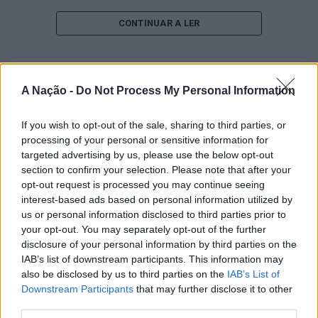
O pesquisador afirma que plataformas digitais também
CONTINUAR A LER
estimulam continuamente o sistema de recompensa do
cérebro, favorecendo a fadiga mental, a dificuldade de
manter a atenção e a procrastinação. Na sua visão,
ATUALIDADE
A Nação -
Do Not Process My Personal Information
tarefas inacabadas permanecem ativas na memória e
“Millennium Estoril Open 2026”
aumentam a sensação de sobrecarga, enquanto o stress
prolongado pode elevar os níveis de cortisol e
If you wish to opt-out of the sale, sharing to third parties, or
regressou ao circuito ATP com
processing of your personal or sensitive information for
prejudicar o desempenho cognitivo.
vitória do francês Luca Van Assche
targeted advertising by us, please use the below opt-out
section to confirm your selection. Please note that after your
Fabiano de Abreu Agrela Rodrigues ressalta que não há
opt-out request is processed you may continue seeing
Publicado
3 dias atrás
on
07/08/2026
evidências de que o ambiente digital provoque mudanças
Por
Ígor Lopes
interest-based ads based on personal information utilized by
genéticas na espécie humana. A adaptação observada,
us or personal information disclosed to third parties prior to
afirma, ocorre por meio da neuroplasticidade, processo
your opt-out. You may separately opt-out of the further
pelo qual os circuitos neurais se reorganizam em
disclosure of your personal information by third parties on the
resposta às experiências.
IAB’s list of downstream participants. This information may
O “Millennium Estoril Open 2026” decorreu entre os
also be disclosed by us to third parties on the
IAB’s List of
dias 18 e 26 de julho, no Clube de Ténis do Estoril, em
Downstream Participants
that may further disclose it to other
“O principal desafio é preservar a capacidade de reflexão
Cascais, a oeste de Lisboa, assinalando o regresso da
third parties.
profunda em um contexto marcado pela abundância de
competição ao circuito “ATP Tour” na categoria “ATP