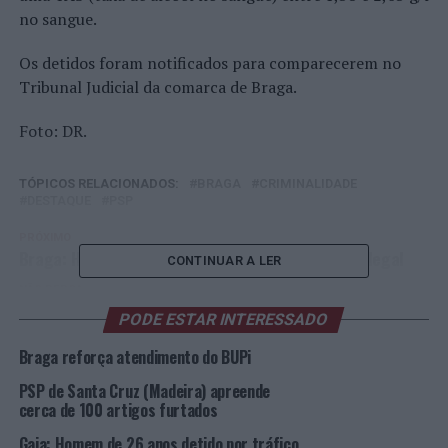
no sangue.
Os detidos foram notificados para comparecerem no
Tribunal Judicial da comarca de Braga.
Foto: DR.
TÓPICOS RELACIONADOS:
BRAGA
CRIMINALIDADE
DESTAQUE
PSP
PRÓXIMO
Braga: Homem de 22 anos detido por condução ilegal
CONTINUAR A LER
NÃO PERCA
Famalicão: Detenção por furto em interior de residência
PODE ESTAR INTERESSADO
Braga reforça atendimento do BUPi
PSP de Santa Cruz (Madeira) apreende
cerca de 100 artigos furtados
Gaia: Homem de 26 anos detido por tráfico