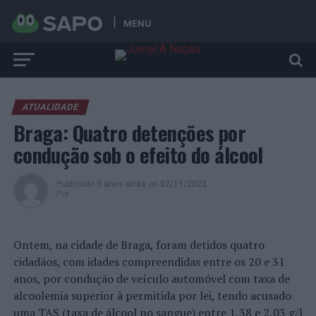
MENU
ATUALIDADE
Braga: Quatro detenções por
condução sob o efeito do álcool
Publicado
3 anos atrás
on
02/11/2023
Por
Ontem, na cidade de Braga, foram detidos quatro
cidadãos, com idades compreendidas entre os 20 e 31
anos, por condução de veículo automóvel com taxa de
alcoolemia superior à permitida por lei, tendo acusado
uma TAS (taxa de álcool no sangue) entre 1,38 e 2,03 g/l