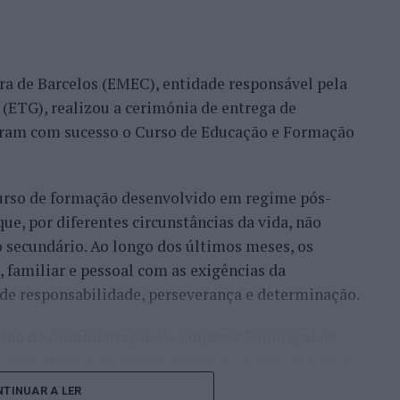
 profissional das pessoas com deficiência,
pregadoras e assegurando um acompanhamento
a de Barcelos (EMEC), entidade responsável pela
 (ETG), realizou a cerimónia de entrega de
s personalizados para jovens com deficiência,
íram com sucesso o Curso de Educação e Formação
ial e participação na comunidade.
stes prémios é o facto de a seleção ser feita por
curso de formação desenvolvido em regime pós-
adãos europeus, que avalia os projetos com base em
que, por diferentes circunstâncias da vida, não
cto. Os dez projetos mais bem classificados em
 secundário. Ao longo dos últimos meses, os
l, num total de 80 finalistas.
, familiar e pessoal com as exigências da
ics Awards” contará com a Conferência de
de responsabilidade, perseverança e determinação.
redondas e de troca de experiências entre os
selho de Administração da Empresa Municipal de
istas, sociedade civil e empresas. Segue-se, à noite,
a importância da aprendizagem ao longo da vida e
qual serão anunciados os vencedores de cada
oas, sublinhando que “a educação é um dos mais
mais de 500 participantes.
TINUAR A LER