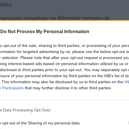
blico.
ternacionais competem em diferentes vertentes de
comunidade com concertos, DJ sets e atividades
-
Do Not Process My Personal Information
o Nortada Ocean Rides, circuito que em 2026 passa
o, Vila Nova de Milfontes e Ericeira.
to opt-out of the sale, sharing to third parties, or processing of your per
formation for targeted advertising by us, please use the below opt-out s
 dos desportos de vento das comunidades costeiras,
r selection. Please note that after your opt-out request is processed y
das suas condições naturais. Nas palavras de Pedro
eing interest-based ads based on personal information utilized by us or
 Rides, este evento é o que mais precisa da
disclosed to third parties prior to your opt-out. You may separately opt-
losure of your personal information by third parties on the IAB’s list of
ão há kitesurf.
TINUAR A LER
. This information may also be disclosed by us to third parties on the
IA
Participants
that may further disclose it to other third parties.
alem da competição. O que queremos é fazer parte
ntre atletas, visitantes e a comunidade local.
a forma natural e quase obvia, valorizando o
l Data Processing Opt Outs
de com o vento e o mar, refere o CEO da Nortada.
scais finalistas em
o opt-out of the Sharing of my personal data.
Esposende, Carlos Silva, a prática de desportos