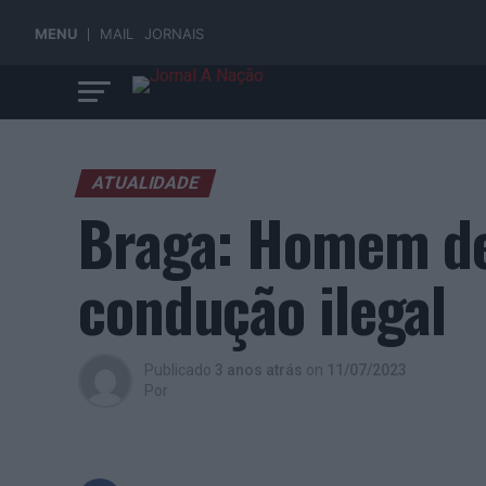
MENU
MAIL
JORNAIS
ATUALIDADE
Braga: Homem de
condução ilegal
Publicado
3 anos atrás
on
11/07/2023
Por