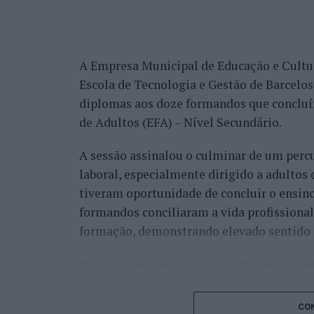
JustWork – projeto que promove a inclusão
aproximando candidatos e entidades em
personalizado ao longo do processo;
A Empresa Municipal de Educação e Cultur
Escola de Tecnologia e Gestão de Barcelos
PIIC-me – projeto que desenvolve percurso
diplomas aos doze formandos que conclu
promovendo a sua autonomia, inclusão soc
de Adultos (EFA) – Nível Secundário.
Uma das características diferenciadoras de
A sessão assinalou o culminar de um per
um júri constituído por mais de 1.000 cid
laboral, especialmente dirigido a adultos 
dois critérios principais: inovação e impa
tiveram oportunidade de concluir o ensino
cada uma das oito categorias passam à fina
formandos conciliaram a vida profissional
A edição de 2026 dos “Innovation in Polit
formação, demonstrando elevado sentido 
Finalistas, assente num formato de mesas-
Na sua intervenção, o Presidente do Con
finalistas, responsáveis políticos, especial
Educação e Cultura de Barcelos destacou 
a Gala de Entrega dos Prémios, durante a 
do investimento na qualificação das pess
categoria, estando prevista a presença de 
CON