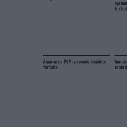
apreen
furtad
Amarante: PSP apreende bicicleta
Amador
furtada
arma d