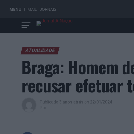
MENU
MAIL
JORNAIS
ATUALIDADE
Braga: Homem de
recusar efetuar 
Publicado
3 anos atrás
on
22/01/2024
Por