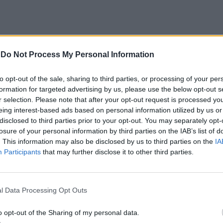
o de Abreu Agrela Rodrigues, a cultura digital
-
Do Not Process My Personal Information
ivas que favoreceram a evolução humana, como a
to opt-out of the sale, sharing to third parties, or processing of your per
 Essa redução pode ocorrer antes que qualquer
formation for targeted advertising by us, please use the below opt-out s
r selection. Please note that after your opt-out request is processed y
eing interest-based ads based on personal information utilized by us or
humano evoluiu em um ambiente de escassez de
disclosed to third parties prior to your opt-out. You may separately opt-
s constantes, excesso de informações e mudanças
losure of your personal information by third parties on the IAB’s list of
. This information may also be disclosed by us to third parties on the
IA
erença impõe uma carga elevada ao córtex pré-
Participants
that may further disclose it to other third parties.
controle executivo.
gitais também estimulam continuamente o sistema
l Data Processing Opt Outs
adiga mental, a dificuldade de manter a atenção e
inacabadas permanecem ativas na memória e
o opt-out of the Sharing of my personal data.
nto o stress prolongado pode elevar os níveis de