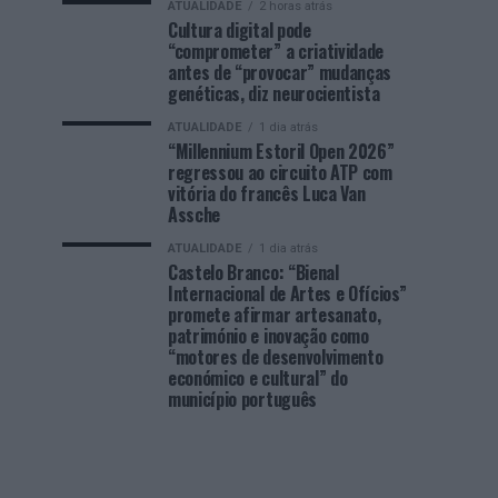
ATUALIDADE
2 horas atrás
Cultura digital pode
“comprometer” a criatividade
antes de “provocar” mudanças
genéticas, diz neurocientista
ATUALIDADE
1 dia atrás
“Millennium Estoril Open 2026”
regressou ao circuito ATP com
vitória do francês Luca Van
Assche
ATUALIDADE
1 dia atrás
Castelo Branco: “Bienal
Internacional de Artes e Ofícios”
promete afirmar artesanato,
património e inovação como
“motores de desenvolvimento
económico e cultural” do
município português