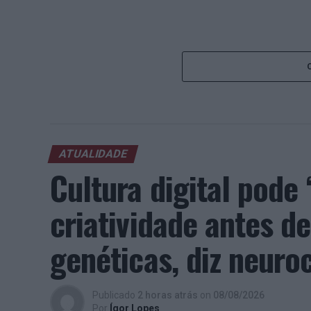
ATUALIDADE
Cultura digital pod
criatividade antes 
genéticas, diz neuroc
Publicado
2 horas atrás
on
08/08/2026
Por
Ígor Lopes