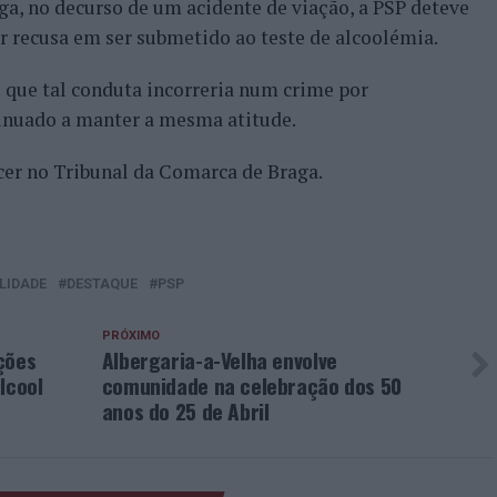
aga, no decurso de um acidente de viação, a PSP deteve
r recusa em ser submetido ao teste de alcoolémia.
 que tal conduta incorreria num crime por
tinuado a manter a mesma atitude.
cer no Tribunal da Comarca de Braga.
LIDADE
DESTAQUE
PSP
PRÓXIMO
ções
Albergaria-a-Velha envolve
lcool
comunidade na celebração dos 50
anos do 25 de Abril