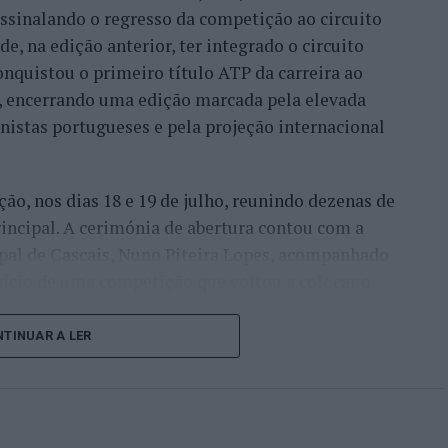
 assinalando o regresso da competição ao circuito
e, na edição anterior, ter integrado o circuito
onquistou o primeiro título ATP da carreira ao
l, encerrando uma edição marcada pela elevada
enistas portugueses e pela projeção internacional
ção, nos dias 18 e 19 de julho, reunindo dezenas de
incipal. A cerimónia de abertura contou com a
pal de Cascais, Nuno Piteira Lopes, acompanhado
nício de uma competição que voltou a colocar o
onal do ténis.
TINUAR A LER
e jogadores como Casper Ruud (Noruega), Alejandro
ldi (Itália), a prova apresentou um quadro
o russo Andrey Rublev, primeiro cabeça de série,
o Alejandro Tabilo e pelo belga Alexander Blockx.