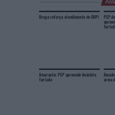
POD
Braga reforça atendimento do BUPi
PSP de
apreen
furtad
Amarante: PSP apreende bicicleta
Amador
furtada
arma d