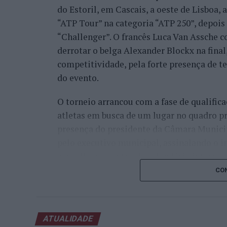
do Estoril, em Cascais, a oeste de Lisboa,
“ATP Tour” na categoria “ATP 250”, depois d
“Challenger”. O francês Luca Van Assche c
derrotar o belga Alexander Blockx na fina
competitividade, pela forte presença de t
do evento.
O torneio arrancou com a fase de qualifica
atletas em busca de um lugar no quadro pr
presença do presidente da Câmara Munici
pelo executivo municipal, assinalando o i
concelho no centro do calendário internaci
CON
Apesar das desistências de última hora d
Davidovich Fokina (Espanha) e Matteo Arna
competitivo de elevado nível, liderado pel
ATUALIDADE
pelo italiano Luciano Darderi, pelo chilen