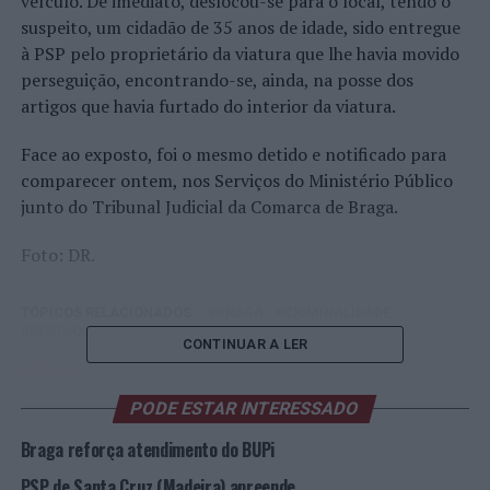
veículo. De imediato, deslocou-se para o local, tendo o
suspeito, um cidadão de 35 anos de idade, sido entregue
à PSP pelo proprietário da viatura que lhe havia movido
perseguição, encontrando-se, ainda, na posse dos
artigos que havia furtado do interior da viatura.
Face ao exposto, foi o mesmo detido e notificado para
comparecer ontem, nos Serviços do Ministério Público
junto do Tribunal Judicial da Comarca de Braga.
Foto: DR.
TÓPICOS RELACIONADOS:
BRAGA
CRIMINALIDADE
DESTAQUE
PSP
CONTINUAR A LER
PRÓXIMO
Anadia: Avelãs de Caminho com capacidade financeira
PODE ESTAR INTERESSADO
reforçada
Braga reforça atendimento do BUPi
NÃO PERCA
Braga: Mulher de 47 anos detida por Furto em
PSP de Santa Cruz (Madeira) apreende