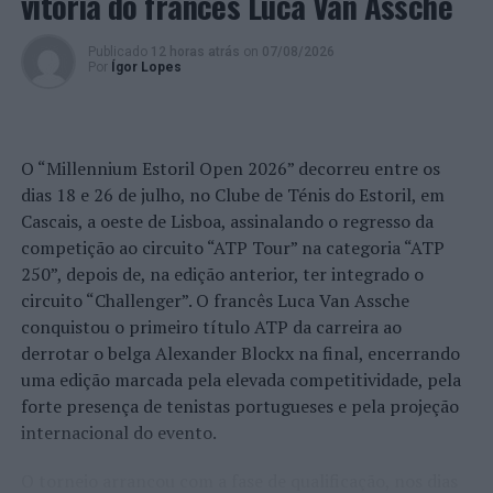
vitória do francês Luca Van Assche
Publicado
12 horas atrás
on
07/08/2026
Por
Ígor Lopes
O “Millennium Estoril Open 2026” decorreu entre os
dias 18 e 26 de julho, no Clube de Ténis do Estoril, em
Cascais, a oeste de Lisboa, assinalando o regresso da
competição ao circuito “ATP Tour” na categoria “ATP
250”, depois de, na edição anterior, ter integrado o
circuito “Challenger”. O francês Luca Van Assche
conquistou o primeiro título ATP da carreira ao
derrotar o belga Alexander Blockx na final, encerrando
uma edição marcada pela elevada competitividade, pela
forte presença de tenistas portugueses e pela projeção
internacional do evento.
O torneio arrancou com a fase de qualificação, nos dias