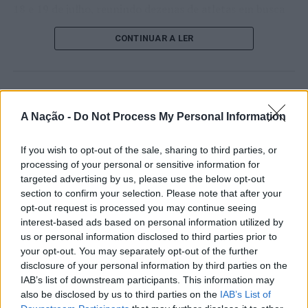
18 e 19 de julho, reunindo dezenas de atletas em busca
de um lugar no quadro principal. A cerimónia de
CONTINUAR A LER
abertura contou com a presença do presidente da
Câmara Municipal de Cascais, Nuno Piteira Lopes,
acompanhado pelo executivo municipal, assinalando o
início de uma competição que voltou a colocar o
ATUALIDADE
concelho no centro do calendário internacional do
Castelo Branco: “Bienal
A Nação -
Do Not Process My Personal Information
ténis.
Internacional de Artes e Ofícios”
If you wish to opt-out of the sale, sharing to third parties, or
Apesar das desistências de última hora de jogadores
promete afirmar artesanato,
processing of your personal or sensitive information for
como Casper Ruud (Noruega), Alejandro Davidovich
targeted advertising by us, please use the below opt-out
património e inovação como
Fokina (Espanha) e Matteo Arnaldi (Itália), a prova
section to confirm your selection. Please note that after your
“motores de desenvolvimento
apresentou um quadro competitivo de elevado nível,
opt-out request is processed you may continue seeing
liderado pelo russo Andrey Rublev, primeiro cabeça de
económico e cultural” do município
interest-based ads based on personal information utilized by
série, pelo italiano Luciano Darderi, pelo chileno
us or personal information disclosed to third parties prior to
português
your opt-out. You may separately opt-out of the further
Alejandro Tabilo e pelo belga Alexander Blockx.
disclosure of your personal information by third parties on the
Um dos momentos mais aguardados da semana foi
IAB’s list of downstream participants. This information may
Publicado
18 horas atrás
on
07/08/2026
também o regresso do suíço Stan Wawrinka ao Estoril,
Por
Ígor Lopes
also be disclosed by us to third parties on the
IAB’s List of
integrado na digressão de despedida do antigo vencedor