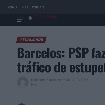
MENU
MAIL
JORNAIS
ATUALIDADE
Barcelos: PSP fa
tráfico de estupe
Publicado
5 anos atrás
on
03/02/2022
Por