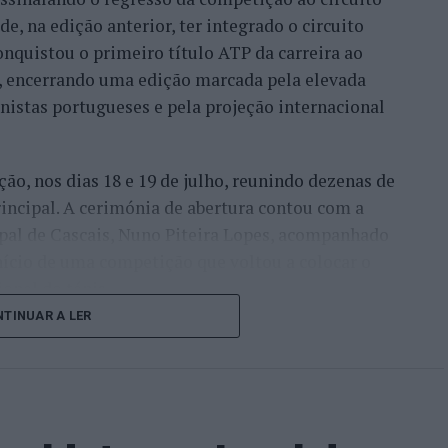
e, na edição anterior, ter integrado o circuito
onquistou o primeiro título ATP da carreira ao
l, encerrando uma edição marcada pela elevada
enistas portugueses e pela projeção internacional
ção, nos dias 18 e 19 de julho, reunindo dezenas de
incipal. A cerimónia de abertura contou com a
pal de Cascais, Nuno Piteira Lopes, acompanhado
nício de uma competição que voltou a colocar o
onal do ténis.
TINUAR A LER
e jogadores como Casper Ruud (Noruega), Alejandro
ldi (Itália), a prova apresentou um quadro
o russo Andrey Rublev, primeiro cabeça de série,
o Alejandro Tabilo e pelo belga Alexander Blockx.
ana foi também o regresso do suíço Stan