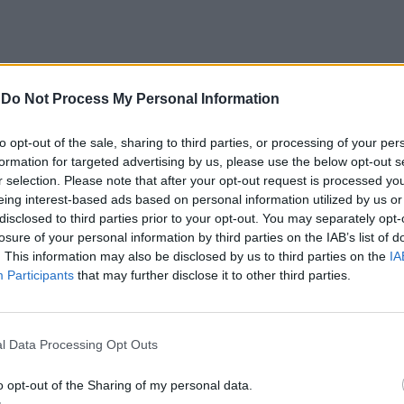
o de Abreu Agrela Rodrigues, a cultura digital
-
Do Not Process My Personal Information
ivas que favoreceram a evolução humana, como a
 Essa redução pode ocorrer antes que qualquer
to opt-out of the sale, sharing to third parties, or processing of your per
formation for targeted advertising by us, please use the below opt-out s
r selection. Please note that after your opt-out request is processed y
humano evoluiu em um ambiente de escassez de
eing interest-based ads based on personal information utilized by us or
disclosed to third parties prior to your opt-out. You may separately opt-
s constantes, excesso de informações e mudanças
losure of your personal information by third parties on the IAB’s list of
erença impõe uma carga elevada ao córtex pré-
. This information may also be disclosed by us to third parties on the
IA
controle executivo.
Participants
that may further disclose it to other third parties.
gitais também estimulam continuamente o sistema
adiga mental, a dificuldade de manter a atenção e
l Data Processing Opt Outs
inacabadas permanecem ativas na memória e
nto o stress prolongado pode elevar os níveis de
o opt-out of the Sharing of my personal data.
TINUAR A LER