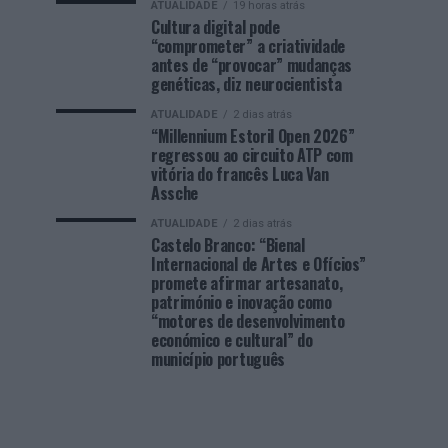
ATUALIDADE
19 horas atrás
Cultura digital pode
“comprometer” a criatividade
antes de “provocar” mudanças
genéticas, diz neurocientista
ATUALIDADE
2 dias atrás
“Millennium Estoril Open 2026”
regressou ao circuito ATP com
vitória do francês Luca Van
Assche
ATUALIDADE
2 dias atrás
Castelo Branco: “Bienal
Internacional de Artes e Ofícios”
promete afirmar artesanato,
património e inovação como
“motores de desenvolvimento
económico e cultural” do
município português