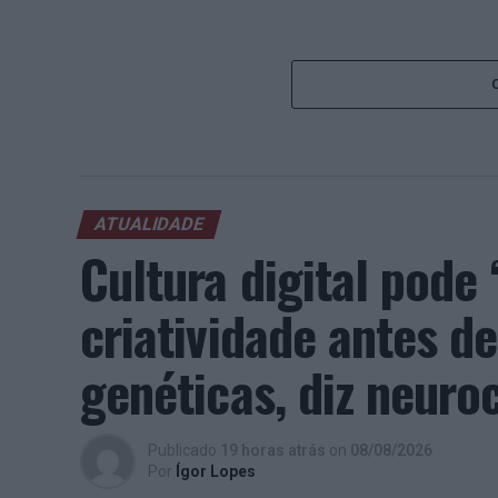
ATUALIDADE
Cultura digital pod
criatividade antes 
genéticas, diz neuroc
Publicado
19 horas atrás
on
08/08/2026
Por
Ígor Lopes