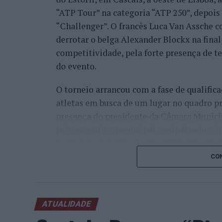
“ATP Tour” na categoria “ATP 250”, depois d
“Challenger”. O francês Luca Van Assche c
derrotar o belga Alexander Blockx na fina
competitividade, pela forte presença de t
do evento.
O torneio arrancou com a fase de qualifica
atletas em busca de um lugar no quadro pr
presença do presidente da Câmara Munici
pelo executivo municipal, assinalando o i
concelho no centro do calendário internaci
CON
Apesar das desistências de última hora d
Davidovich Fokina (Espanha) e Matteo Arna
competitivo de elevado nível, liderado pel
ATUALIDADE
pelo italiano Luciano Darderi, pelo chilen
Um dos momentos mais aguardados da sem