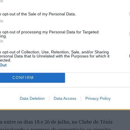
In
ivo.
o opt-out of the Sale of my Personal Data.
a que não há evidências de que o ambiente digital
In
umana. A adaptação observada, afirma, ocorre por
qual os circuitos neurais se reorganizam em
 Open 2026” regressou ao
to opt-out of processing my Personal Data for Targeted
ing.
In
ória do francês Luca Van
idade de reflexão profunda em um contexto marcado
o opt-out of Collection, Use, Retention, Sale, and/or Sharing
ersonal Data that Is Unrelated with the Purposes for which it
ida evolução tecnológica. O potencial cognitivo
lected.
Out
ento depende de como o cérebro é exercitado no
rela Rodrigues.
CONFIRM
Data Deletion
Data Access
Privacy Policy
entre os dias 18 e 26 de julho, no Clube de Ténis
 assinalando o regresso da competição ao circuito