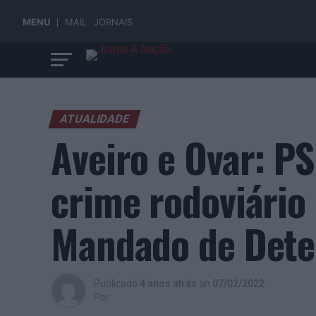
MENU
MAIL
JORNAIS
ATUALIDADE
Aveiro e Ovar: PS
crime rodoviário
Mandado de Det
Publicado
4 anos atrás
on
07/02/2022
Por