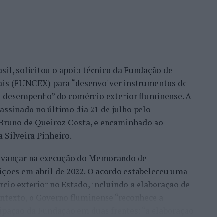
eu este consultor, que acrescentou que esse
confiança demonstrada por clientes nacionais e
ade do país, mas inclusive outros países. Há
migo, já, com a minha equipa, para fazermos a
sil, solicitou o apoio técnico da Fundação de
móvel, para um desenvolvimento turístico”,
nais (FUNCEX) para “desenvolver instrumentos de
 desempenho” do comércio exterior fluminense. A
assinado no último dia 21 de julho pelo
rmação da habitação impulsionam o
, Bruno de Queiroz Costa, e encaminhado ao
 Silveira Pinheiro.
 avançar na execução do Memorando de
frisa que o mercado imobiliário da Beira Interior
ições em abril de 2022. O acordo estabeleceu uma
eiros, “nomeadamente do Brasil, França, Israel e
io exterior no Estado, incluindo a elaboração de
ontexto, o Governo fluminense “reconhece a
ocura resulta de uma tendência que antecipou ainda
ipação da Fundação em duas frentes: “a elaboração