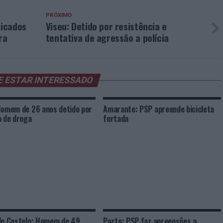
PRÓXIMO
ficados
Viseu: Detido por resistência e
ra
tentativa de agressão a polícia
E ESTAR INTERESSADO
Homem de 26 anos detido por
Amarante: PSP apreende bicicleta
o de droga
furtada
do Castelo: Homem de 49
Porto: PSP faz apreensões a