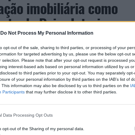
zação imobiliária como
to da Beira Interior
-
Do Not Process My Personal Information
to opt-out of the sale, sharing to third parties, or processing of your per
formation for targeted advertising by us, please use the below opt-out s
r selection. Please note that after your opt-out request is processed y
eing interest-based ads based on personal information utilized by us or
disclosed to third parties prior to your opt-out. You may separately opt-
 Carlos, defende que a Beira Interior, localizada
losure of your personal information by third parties on the IAB’s list of
. This information may also be disclosed by us to third parties on the
IA
um período de “forte crescimento económico e
Participants
that may further disclose it to other third parties.
úne atualmente “condições para atrair novos
xar população e consolidar um modelo de
ida, na inovação e na valorização do território”.
l Data Processing Opt Outs
a Incomparáveis no âmbito de mais uma edição da
dias 16 e 26 de julho, na Covilhã, sendo considerada
o opt-out of the Sharing of my personal data.