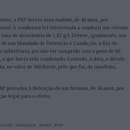
Aveiro, a PSP deteve uma mulher, de 40 anos, por
lcool. A condutora foi intercetada a conduzir um veículo
 taxa de alcoolemia de 1,82 g/l. Deteve, igualmente, um
 de um Mandado de Detenção e Condução, a fim de
o subsidiária, por não ter cumprido com a pena de 80
s, a que havia sido condenado. Contudo, à data, o detido
, no valor de 560 Euros, pelo que foi, de imediato,
a PSP procedeu à detenção de um homem, de 30 anos, por
o legal para o efeito.
LIDADE
DESTAQUE
OVAR
PSP