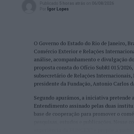
trabalho de divulgação e de ação”, descrev
Publicado
5 horas atrás
on
06/08/2026
reconhecimento se reflete igualmente na 
Por
Ígor Lopes
internacionais.
“Nós estamos a conquistar não só cada cid
muitos países que vêm diretamente ter co
O Governo do Estado do Rio de Janeiro, Bra
venda do imóvel deles, para comprar um i
Comércio Exterior e Relações Internacio
revelou.
análise, acompanhamento e divulgação do
proposta consta do Ofício SubRI 015/2026, 
A procura internacional e a transfo
subsecretário de Relações Internacionais
“crescimento da região”
presidente da Fundação, Antonio Carlos da
Segundo apurámos, a iniciativa pretende
Além da procura nacional, António Carlos 
Entendimento assinado pelas duas institu
está também a captar investidores estrang
base de cooperação para promover o comérc
espanhóis”.
pesquisas, estudos e publicações. Nesse c
Na perspetiva deste profissional, esta pr
experiência da FUNCEX” e propõe a partic