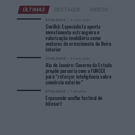
ÚLTIMAS
DESTAQUE
VIDEOS
ATUALIDADE
4 horas atrás
Covilhã: Especialista aponta
investimento estrangeiro e
valorização imobiliária como
motores do crescimento da Beira
Interior
ATUALIDADE
5 horas atrás
Rio de Janeiro: Governo do Estado
propõe parceria com a FUNCEX
para “reforçar inteligência sobre
comércio exterior”
ATUALIDADE
1 dia atrás
Esposende acolhe festival de
kitesurf