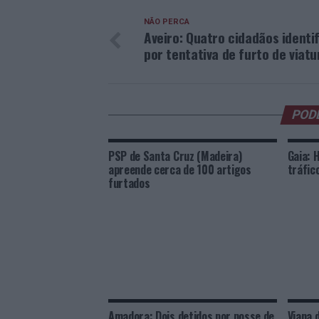
NÃO PERCA
Aveiro: Quatro cidadãos identi
por tentativa de furto de viatu
POD
PSP de Santa Cruz (Madeira)
Gaia: 
apreende cerca de 100 artigos
tráfic
furtados
Amadora: Dois detidos por posse de
Viana 