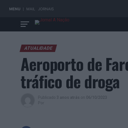
MENU
MAIL
JORNAIS
ATUALIDADE
Aeroporto de Far
tráfico de droga
Publicado
3 anos atrás
on
06/10/2023
Por