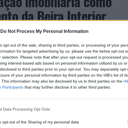
zação imobiliária como
to da Beira Interior
-
Do Not Process My Personal Information
to opt-out of the sale, sharing to third parties, or processing of your per
formation for targeted advertising by us, please use the below opt-out s
r selection. Please note that after your opt-out request is processed y
eing interest-based ads based on personal information utilized by us or
 Carlos, defende que a Beira Interior, localizada
disclosed to third parties prior to your opt-out. You may separately opt-
losure of your personal information by third parties on the IAB’s list of
um período de “forte crescimento económico e
. This information may also be disclosed by us to third parties on the
IA
úne atualmente “condições para atrair novos
Participants
that may further disclose it to other third parties.
xar população e consolidar um modelo de
ida, na inovação e na valorização do território”.
a Incomparáveis no âmbito de mais uma edição da
l Data Processing Opt Outs
dias 16 e 26 de julho, na Covilhã, sendo considerada
o opt-out of the Sharing of my personal data.
e Portugal. Com origens medievais e realizada