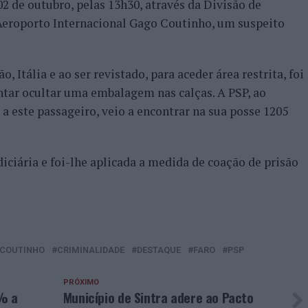
2 de outubro, pelas 13h30, através da Divisão de
Aeroporto Internacional Gago Coutinho, um suspeito
, Itália e ao ser revistado, para aceder área restrita, foi
ntar ocultar uma embalagem nas calças. A PSP, ao
a este passageiro, veio a encontrar na sua posse 1205
diciária e foi-lhe aplicada a medida de coação de prisão
 COUTINHO
CRIMINALIDADE
DESTAQUE
FARO
PSP
PRÓXIMO
% a
Município de Sintra adere ao Pacto