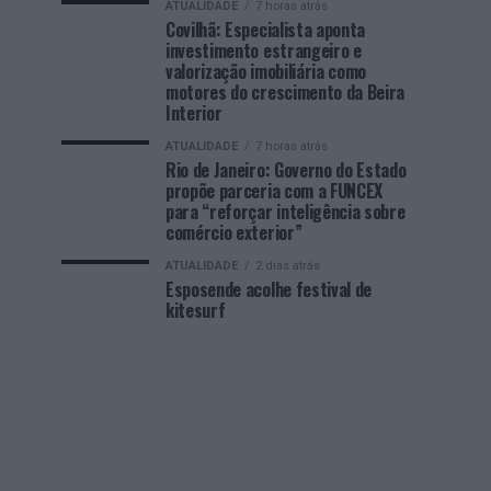
ATUALIDADE
7 horas atrás
Covilhã: Especialista aponta
investimento estrangeiro e
valorização imobiliária como
motores do crescimento da Beira
Interior
ATUALIDADE
7 horas atrás
Rio de Janeiro: Governo do Estado
propõe parceria com a FUNCEX
para “reforçar inteligência sobre
comércio exterior”
ATUALIDADE
2 dias atrás
Esposende acolhe festival de
kitesurf