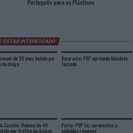
e
Português para os Plásticos
E ESTAR INTERESSADO
Homem de 26 anos detido por
Amarante: PSP apreende bicicleta
o de droga
furtada
do Castelo: Homem de 49
Porto: PSP faz apreensões a
etido por tráfico de drogas
cidadãos romenos