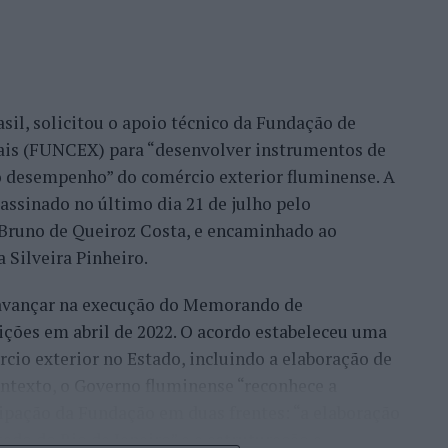
confiança demonstrada por clientes nacionais e
ade do país, mas inclusive outros países. Há
migo, já, com a minha equipa, para fazermos a
sil, solicitou o apoio técnico da Fundação de
móvel, para um desenvolvimento turístico”,
nais (FUNCEX) para “desenvolver instrumentos de
 desempenho” do comércio exterior fluminense. A
assinado no último dia 21 de julho pelo
rmação da habitação impulsionam o
, Bruno de Queiroz Costa, e encaminhado ao
 Silveira Pinheiro.
 avançar na execução do Memorando de
frisa que o mercado imobiliário da Beira Interior
ições em abril de 2022. O acordo estabeleceu uma
eiros, “nomeadamente do Brasil, França, Israel e
io exterior no Estado, incluindo a elaboração de
ontexto, o Governo fluminense “reconhece a
ocura resulta de uma tendência que antecipou ainda
ipação da Fundação em duas frentes: “a elaboração
icamente que Portugal se tornaria “um dos
do do Rio de Janeiro” e a estruturação e