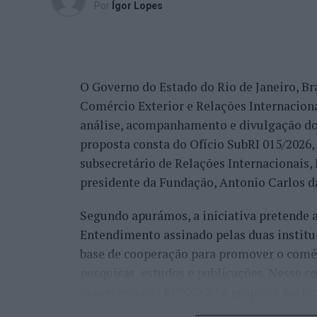
reconhecimento se reflete igualmente na 
Por
Ígor Lopes
internacionais.
“Nós estamos a conquistar não só cada cid
muitos países que vêm diretamente ter co
O Governo do Estado do Rio de Janeiro, Bra
venda do imóvel deles, para comprar um i
Comércio Exterior e Relações Internacio
revelou.
análise, acompanhamento e divulgação do
proposta consta do Ofício SubRI 015/2026, 
A procura internacional e a transfo
subsecretário de Relações Internacionais
“crescimento da região”
presidente da Fundação, Antonio Carlos da
Segundo apurámos, a iniciativa pretende
Além da procura nacional, António Carlos 
Entendimento assinado pelas duas institu
está também a captar investidores estrang
base de cooperação para promover o comérc
espanhóis”.
pesquisas, estudos e publicações. Nesse c
Na perspetiva deste profissional, esta pr
experiência da FUNCEX” e propõe a partic
durante a pandemia, quando defendeu publ
do “Panorama de Comércio Exterior do Esta