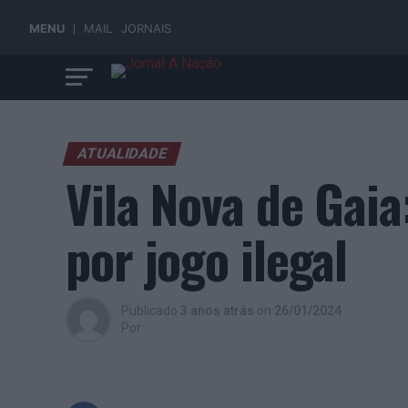
MENU
MAIL
JORNAIS
ATUALIDADE
Vila Nova de Gaia
por jogo ilegal
Publicado
3 anos atrás
on
26/01/2024
Por