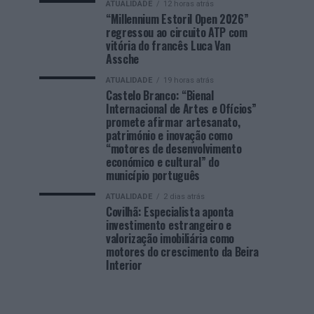
ATUALIDADE
12 horas atrás
“Millennium Estoril Open 2026”
regressou ao circuito ATP com
vitória do francês Luca Van
Assche
ATUALIDADE
19 horas atrás
Castelo Branco: “Bienal
Internacional de Artes e Ofícios”
promete afirmar artesanato,
património e inovação como
“motores de desenvolvimento
económico e cultural” do
município português
ATUALIDADE
2 dias atrás
Covilhã: Especialista aponta
investimento estrangeiro e
valorização imobiliária como
motores do crescimento da Beira
Interior