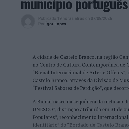
município português
Entre os portugueses, Tiago Torres e Jai
Publicado
19 horas atrás
on
07/08/2026
edição, ambos alcançando os quartos de fi
Por
Ígor Lopes
marcantes do torneio ao eliminar o chileno
dos principais favoritos à conquista do tí
nos quartos de final.
A cidade de Castelo Branco, na região Cent
Já Jaime Faria venceu o peruano Gonzalo 
no Centro de Cultura Contemporânea de C
alcançando também os quartos de final, o
“Bienal Internacional de Artes e Ofícios”
Darderi, num encontro decidido em três se
Castelo Branco, através da Divisão de Mu
Nuno Borges, principal representante naci
“Festival Sabores de Perdição”, que decorr
com uma vitória sobre o brasileiro Orland
A Bienal nasce na sequência da inclusão d
segunda ronda pelo argentino Román Andr
UNESCO”, distinção atribuída em 31 de out
sets.
Populares”, reconhecimento internacional 
Henrique Rocha e Frederico Ferreira Silva
identitário” do “Bordado de Castelo Bran
afastado pelo espanhol Pedro Martínez, en