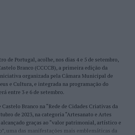
me Faria protagonizaram as melhores campanhas da
nal. Torres assinou um dos resultados mais
 Alejandro Tabilo, terceiro cabeça de série e um
tulo, antes de ser afastado pelo francês Hugo Gaston
ro de Portugal, acolhe, nos dias 4 e 5 de setembro,
Bueno e o neerlandês Botic van de Zandschulp,
astelo Branco (CCCCB), a primeira edição da
nde acabou eliminado pelo italiano Luciano
, iniciativa organizada pela Câmara Municipal de
ts.
seus e Cultura, e integrada na programação do
onal no quadro principal, iniciou a participação
erá entre 3 e 6 de setembro.
o Luz, acabando, contudo, por ser eliminado na
e Castelo Branco na “Rede de Cidades Criativas da
és Burruchaga, num encontro disputado em três
ubro de 2023, na categoria “Artesanato e Artes
alcançado graças ao “valor patrimonial, artístico e
 despediram-se na ronda inaugural. Rocha foi
co”, uma das manifestações mais emblemáticas da
quanto Ferreira Silva discutiu a passagem à