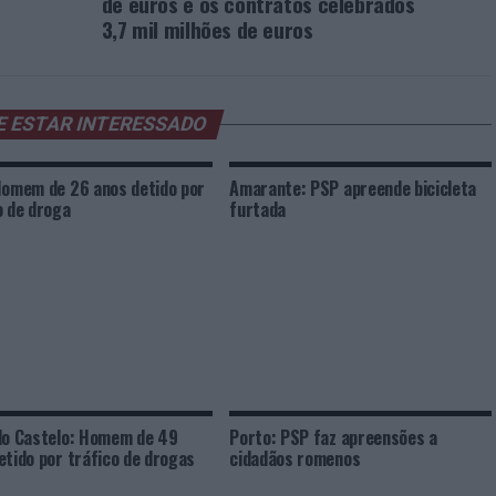
de euros e os contratos celebrados
3,7 mil milhões de euros
E ESTAR INTERESSADO
Homem de 26 anos detido por
Amarante: PSP apreende bicicleta
o de droga
furtada
do Castelo: Homem de 49
Porto: PSP faz apreensões a
etido por tráfico de drogas
cidadãos romenos