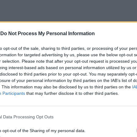
-
Do Not Process My Personal Information
to opt-out of the sale, sharing to third parties, or processing of your per
formation for targeted advertising by us, please use the below opt-out s
r selection. Please note that after your opt-out request is processed y
entre os dias 18 e 26 de julho, no Clube de Ténis
eing interest-based ads based on personal information utilized by us or
 assinalando o regresso da competição ao circuito
disclosed to third parties prior to your opt-out. You may separately opt-
losure of your personal information by third parties on the IAB’s list of
e, na edição anterior, ter integrado o circuito
. This information may also be disclosed by us to third parties on the
IA
onquistou o primeiro título ATP da carreira ao
Participants
that may further disclose it to other third parties.
l, encerrando uma edição marcada pela elevada
enistas portugueses e pela projeção internacional
l Data Processing Opt Outs
ção, nos dias 18 e 19 de julho, reunindo dezenas de
o opt-out of the Sharing of my personal data.