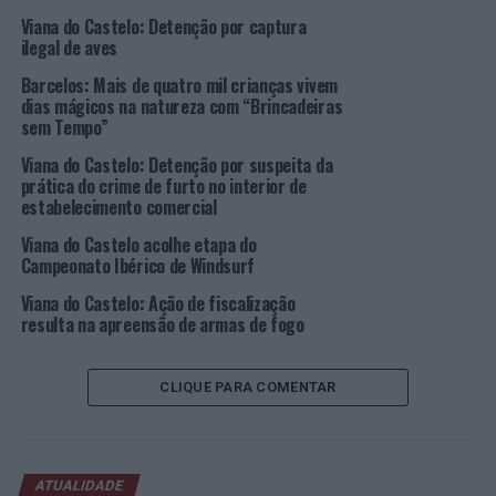
com as Bibliotecas Escolares dos estabelecimentos de
Viana do Castelo: Detenção por captura
ensino público e privado do concelho, que prevê duas
ilegal de aves
fases distintas, uma que acontece nas escolas, com a
Barcelos: Mais de quatro mil crianças vivem
seleção do melhor trabalho, e outra, a fase final, na
dias mágicos na natureza com “Brincadeiras
Biblioteca Municipal, onde são apurados, de acordo com
sem Tempo”
o regulamento, os melhores trabalhos por um júri
Viana do Castelo: Detenção por suspeita da
idóneo.
prática do crime de furto no interior de
estabelecimento comercial
Assim, na presente edição foram apresentados à fase
Viana do Castelo acolhe etapa do
final do concurso 42 trabalhos dos alunos das escolas do
Campeonato Ibérico de Windsurf
concelho, públicas e privadas, e o júri deliberou premiar
um total de 14 trabalhos, distribuídos pelas várias
Viana do Castelo: Ação de fiscalização
resulta na apreensão de armas de fogo
modalidade e anos de escolaridade.
Com esta iniciativa, que conta com o apoio da Editora
CLIQUE PARA COMENTAR
OPERA OMNIA, a Câmara Municipal, através da sua
Biblioteca Municipal, procura responder ao apelo do
Manifesto da IFLA/UNESCO sobre Bibliotecas Públicas
1994 que defende a biblioteca pública como “porta de
ATUALIDADE