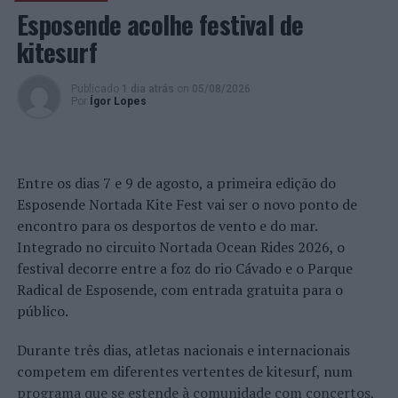
acesso local ao conhecimento – fornece as condições
Esposende acolhe festival de
básicas para a aprendizagem ao longo da vida, para uma
kitesurf
tomada de decisão independente e para o
desenvolvimento cultural do indivíduo e dos grupos
Publicado
1 dia atrás
on
05/08/2026
sociais”.
Por
Ígor Lopes
Dando cumprimento ao disposto no regulamento do
concurso da 14ª Edição do Prémio Escolar António
Manuel Couto Viana, divulgamos a lista de premiados
Entre os dias 7 e 9 de agosto, a primeira edição do
nas várias modalidades e por nível de escolaridade e
Esposende Nortada Kite Fest vai ser o novo ponto de
informamos que a sessão de entrega de prémios realiza-
encontro para os desportos de vento e do mar.
se no dia 22 de junho, pelas 11h00, na Sala Couto Viana
Integrado no circuito Nortada Ocean Rides 2026, o
da Biblioteca Municipal.
festival decorre entre a foz do rio Cávado e o Parque
Radical de Esposende, com entrada gratuita para o
Na modalidade de CONTO (tema livre), o prémio foi
público.
atribuído aos seguintes concorrentes:
Durante três dias, atletas nacionais e internacionais
1º Ciclo do Ensino Básico:
competem em diferentes vertentes de kitesurf, num
programa que se estende à comunidade com concertos,