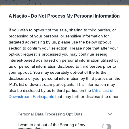
Nome do vencedor:
Miguel Matias Coroado Maia de
DJ sets e atividades junto ao rio. O evento é uma das
Sá
;
etapas do Nortada Ocean Rides, circuito que em 2026
A Nação -
Do Not Process My Personal Information
passa também por Sines, Peniche, Viana do Castelo, Vila
Com o
CONTO
intitulado:
Um sábado enfarinhado
;
Nova de Milfontes e Ericeira.
If you wish to opt-out of the sale, sharing to third parties, or
CONTINUAR A LER
Aluno da escola:
EB1 do Carmo
, do Agrupamento de
processing of your personal or sensitive information for
A iniciativa pretende aproximar a prática dos desportos
Escolas de Santa Maria Maior
;
targeted advertising by us, please use the below opt-out
de vento das comunidades costeiras, promovendo o
section to confirm your selection. Please note that after your
Com o prémio no valor de:
50€ (Cinquenta Euros)
.
território através do mar e das suas condições naturais.
opt-out request is processed you may continue seeing
ATUALIDADE
Nas palavras de Pedro Mota, De todas as etapas do
interest-based ads based on personal information utilized by
Cinco projetos de Cascais finalistas
2º Ciclo do Ensino Básico
Nortada Ocean Rides, este evento é o que mais precisa
us or personal information disclosed to third parties prior to
da “nortada” como apoio, porque sem vento não há
your opt-out. You may separately opt-out of the further
em iniciativa europeia
Nome do vencedor:
Gustavo Picoto Figueiredo
;
disclosure of your personal information by third parties on the
kitesurf.
IAB’s list of downstream participants. This information may
Publicado
1 dia atrás
on
05/08/2026
Com o
CONTO
intitulado:
A história de um sonho
;
also be disclosed by us to third parties on the
IAB’s List of
A presença da Nortada vai mais uma vez, alem da
Por
Ígor Lopes
Downstream Participants
that may further disclose it to other
competição. O que queremos é fazer parte deste
Aluno da escola:
Colégio do Minho
;
third parties.
movimento que promove o encontro entre atletas,
visitantes e a comunidade local. Que a marca Nortada
Personal Data Processing Opt Outs
Com o prémio no valor de:
100€ (Cem Euros)
.
Vencedores serão anunciados no “Innovation in Politics
esteja presente de uma forma natural e quase obvia,
I want to opt-out of the Sharing of my
Awards,” a 30 de outubro de 2026, no Centro de
valorizando o património natural e a relação de
3º Ciclo do Ensino Básico:
personal data.