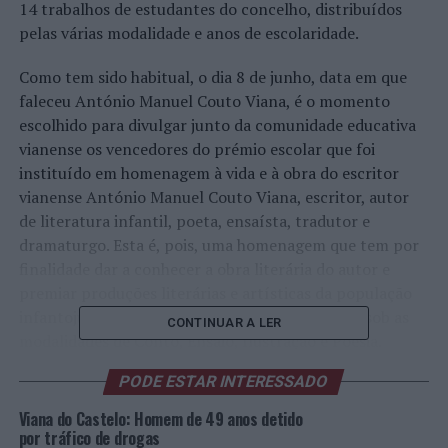
14 trabalhos de estudantes do concelho, distribuídos
pelas várias modalidade e anos de escolaridade.
Como tem sido habitual, o dia 8 de junho, data em que
faleceu António Manuel Couto Viana, é o momento
escolhido para divulgar junto da comunidade educativa
vianense os vencedores do prémio escolar que foi
instituído em homenagem à vida e à obra do escritor
vianense António Manuel Couto Viana, escritor, autor
de literatura infantil, poeta, ensaísta, tradutor e
dramaturgo. Esta é, pois, uma homenagem que tem por
finalidade dar a conhecer a obra literária do autor e
premiar produções literárias e artísticas da população
infantojuvenil da comunidade escolar vianense, sob as
CONTINUAR A LER
modalidades de Conto, Ensaio, Ilustração e Poesia.
PODE ESTAR INTERESSADO
O Prémio Escolar António Manuel Couto Viana é um
concurso organizado pela Câmara Municipal de Viana do
Viana do Castelo: Homem de 49 anos detido
Castelo, através da Biblioteca Municipal, em parceria
por tráfico de drogas