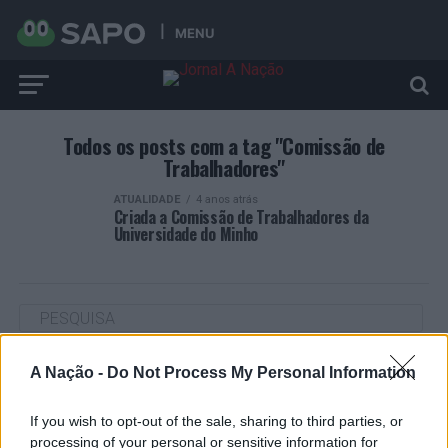
MENU
Todos os posts com a tag "Comissão de
Trabalhadores"
ATUALIDADE
4 anos atrás
Criada a Comissão de Trabalhadores da
Universidade do Minho
A Nação -
Do Not Process My Personal Information
ARTIGOS RECENTES
Cultura digital pode “comprometer” a criatividade antes
If you wish to opt-out of the sale, sharing to third parties, or
de “provocar” mudanças genéticas, diz neurocientista
processing of your personal or sensitive information for