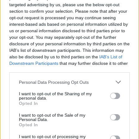
targeted advertising by us, please use the below opt-out
“Millennium Estoril Open 2026” regressou ao circuito ATP
section to confirm your selection. Please note that after your
com vitória do francês Luca Van Assche
opt-out request is processed you may continue seeing
interest-based ads based on personal information utilized by
us or personal information disclosed to third parties prior to
Castelo Branco: “Bienal Internacional de Artes e Ofícios”
your opt-out. You may separately opt-out of the further
promete afirmar artesanato, património e inovação como
disclosure of your personal information by third parties on the
“motores de desenvolvimento económico e cultural” do
IAB’s list of downstream participants. This information may
município português
also be disclosed by us to third parties on the
IAB’s List of
Downstream Participants
that may further disclose it to other
Covilhã: Especialista aponta investimento estrangeiro e
third parties.
valorização imobiliária como motores do crescimento da
Beira Interior
Personal Data Processing Opt Outs
I want to opt-out of the Sharing of my
Rio de Janeiro: Governo do Estado propõe parceria com a
personal data.
FUNCEX para “reforçar inteligência sobre comércio
Opted In
exterior”
I want to opt-out of the Sale of my
Personal Data.
Opted In
COMENTÁRIOS RECENTES
I want to opt-out of processing my