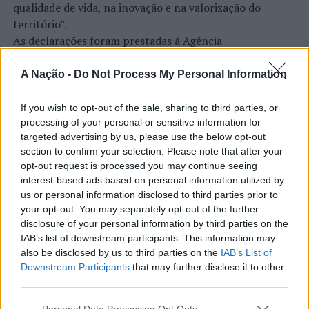
qualidade de vida, na inovação e na valorização do
Anadia apoia o povo ucraniano
território”.
NÃO PERCA
As declarações foram prestadas à Agência
Madeira: PSP regista 63 acidentes de viação entre 25
Incomparáveis no âmbito de mais uma edição da Feira de
de fevereiro e 03 de março
São Tiago, que decorreu entre os dias 16 e 26 de julho,
A Nação -
Do Not Process My Personal Information
na Covilhã, sendo considerada um dos mais antigos
certames populares de Portugal. Com origens medievais
If you wish to opt-out of the sale, sharing to third parties, or
e realizada anualmente na “Cidade Neve”, a feira conjuga
processing of your personal or sensitive information for
CONTINUAR A LER
targeted advertising by us, please use the below opt-out
tradição, atividade económica, comércio, gastronomia,
section to confirm your selection. Please note that after your
animação cultural e divulgação empresarial,
opt-out request is processed you may continue seeing
constituindo um dos principais momentos de promoção
interest-based ads based on personal information utilized by
do município e da Beira Interior.
us or personal information disclosed to third parties prior to
ATUALIDADE
your opt-out. You may separately opt-out of the further
Rio de Janeiro: Governo do Estado
Para António Carlos, o crescimento alcançado ao longo
disclosure of your personal information by third parties on the
propõe parceria com a FUNCEX para
dos últimos anos representa o cumprimento dos
IAB’s list of downstream participants. This information may
objetivos que traçou quando iniciou o seu percurso no
also be disclosed by us to third parties on the
IAB’s List of
“reforçar inteligência sobre
Downstream Participants
that may further disclose it to other
setor imobiliário. O empresário considera que o
comércio exterior”
third parties.
reconhecimento conquistado resulta da proximidade
com a comunidade e da capacidade de apoiar não apenas
Personal Data Processing Opt Outs