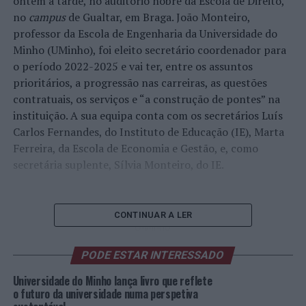
ontem à tarde, no auditório nobre da Escola de Direito,
no
campus
de Gualtar, em Braga. João Monteiro,
professor da Escola de Engenharia da Universidade do
Minho (UMinho), foi eleito secretário coordenador para
o período 2022-2025 e vai ter, entre os assuntos
prioritários, a progressão nas carreiras, as questões
contratuais, os serviços e “a construção de pontes” na
instituição. A sua equipa conta com os secretários Luís
Carlos Fernandes, do Instituto de Educação (IE), Marta
Ferreira, da Escola de Economia e Gestão, e, como
secretária suplente, Sílvia Monteiro, do IE.
Foto:
CONTINUAR A LER
UMinho
“É um passo fundamental na construção da
PODE ESTAR INTERESSADO
universidade, pois este organismo é essencial, ao
acompanhar processos que envolvam direitos dos
Universidade do Minho lança livro que reflete
trabalhadores e várias informações sobre a vida da
o futuro da universidade numa perspetiva