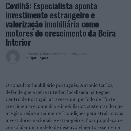
está previsto nos Estatutos da UMinho. A sua
Covilhã: Especialista aponta
constituição e os seus estatutos foram aprovados a 17
investimento estrangeiro e
de junho de 2021, sendo depois registados na Direção-
valorização imobiliária como
Geral do Emprego e das Relações de Trabalho e no
“Boletim do Trabalho e Emprego” da tutela. As
motores do crescimento da Beira
primeiras eleições do órgão ocorreram a 16 de
Interior
novembro de 2021, sendo a comissão eleitoral
coordenada por Manuel Rocha Armada, da Escola de
Publicado
6 horas atrás
on
06/08/2026
Economia e Gestão. A lista “Juntos somos um. Todos
Por
Ígor Lopes
somos UMinho”, encabeçada por Carlos Abreu Amorim,
da Escola de Direito, foi candidata única, obtendo 737
dos 871 votos (84%). No ato participaram 32% dos 2712
O consultor imobiliário português, António Carlos,
docentes, investigadores e técnicos da academia.
defende que a Beira Interior, localizada na Região
Fotos: UMinho.
Centro de Portugal, atravessa um período de “forte
crescimento económico e imobiliário”, sustentando que
a região reúne atualmente “condições para atrair novos
TÓPICOS RELACIONADOS:
COMISSÃO DE TRABALHADORES
DESTAQUE
JOÃO MONTEIRO
UNIVERSIDADE DO MINHO
investidores nacionais e estrangeiros, fixar população e
consolidar um modelo de desenvolvimento assente na
PRÓXIMO