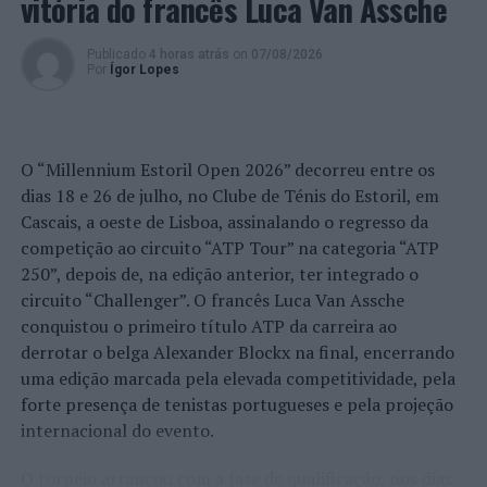
vitória do francês Luca Van Assche
A ação no QS europeu regressa em agosto, de 10 a 14,
Publicado
4 horas atrás
on
07/08/2026
com mais um QS1000, desta vez em Newquay, no Reino
Por
Ígor Lopes
Unido. Até ao final do ano, os melhores surfistas
europeus terão ainda um QS1000 em Lacanau, França,
um QS3000 em Anglet, também em França, ambos em
O “Millennium Estoril Open 2026” decorreu entre os
agosto, e mais um QS3000 nos Açores, em outubro.
dias 18 e 26 de julho, no Clube de Ténis do Estoril, em
Depois, o circuito prossegue na primeira metade de
Cascais, a oeste de Lisboa, assinalando o regresso da
2023 para definir os 9 surfistas masculinos e 5 surfistas
competição ao circuito “ATP Tour” na categoria “ATP
femininas que se apuram para as
Challenger Series
2023.
250”, depois de, na edição anterior, ter integrado o
Algo que Teresa Bonvalot pode nem precisar, uma vez
circuito “Challenger”. O francês Luca Van Assche
que está dentro do top 5 das
Challenger Series
2022 e a
conquistou o primeiro título ATP da carreira ao
lutar pela qualificação para o
World Tour
de 2023.
derrotar o belga Alexander Blockx na final, encerrando
uma edição marcada pela elevada competitividade, pela
Foto: WSL.
forte presença de tenistas portugueses e pela projeção
internacional do evento.
TÓPICOS RELACIONADOS:
DESTAQUE
GALIZA
PANTÍN
O torneio arrancou com a fase de qualificação, nos dias
SURF
TERESA BONVALOT