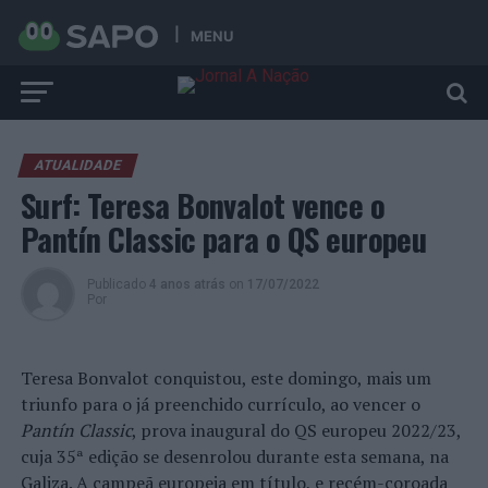
MENU
ATUALIDADE
Surf: Teresa Bonvalot vence o
Pantín Classic para o QS europeu
Publicado
4 anos atrás
on
17/07/2022
Por
Teresa Bonvalot conquistou, este domingo, mais um
triunfo para o já preenchido currículo, ao vencer o
Pantín Classic
, prova inaugural do QS europeu 2022/23,
cuja 35ª edição se desenrolou durante esta semana, na
Galiza. A campeã europeia em título, e recém-coroada