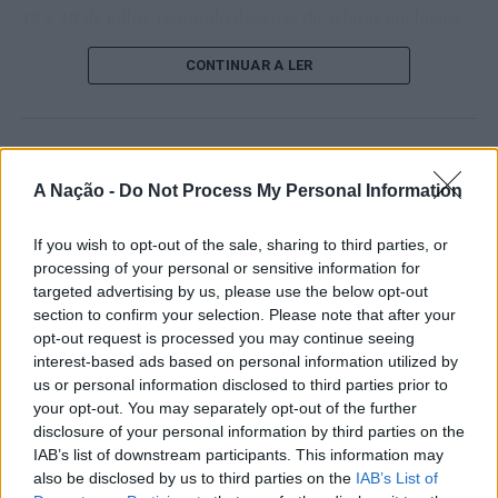
18 e 19 de julho, reunindo dezenas de atletas em busca
PRÓXIMO
de um lugar no quadro principal. A cerimónia de
Sintra: Situação de alerta mantém perímetro florestal
CONTINUAR A LER
abertura contou com a presença do presidente da
encerrado até 19 de julho
Câmara Municipal de Cascais, Nuno Piteira Lopes,
NÃO PERCA
acompanhado pelo executivo municipal, assinalando o
Lisboa: PSP faz 23 detidos em 24 horas
início de uma competição que voltou a colocar o
ATUALIDADE
concelho no centro do calendário internacional do
A Nação -
Do Not Process My Personal Information
Castelo Branco: “Bienal
ténis.
Internacional de Artes e Ofícios”
If you wish to opt-out of the sale, sharing to third parties, or
Apesar das desistências de última hora de jogadores
promete afirmar artesanato,
processing of your personal or sensitive information for
como Casper Ruud (Noruega), Alejandro Davidovich
targeted advertising by us, please use the below opt-out
património e inovação como
Fokina (Espanha) e Matteo Arnaldi (Itália), a prova
section to confirm your selection. Please note that after your
“motores de desenvolvimento
apresentou um quadro competitivo de elevado nível,
opt-out request is processed you may continue seeing
liderado pelo russo Andrey Rublev, primeiro cabeça de
interest-based ads based on personal information utilized by
económico e cultural” do município
série, pelo italiano Luciano Darderi, pelo chileno
us or personal information disclosed to third parties prior to
português
your opt-out. You may separately opt-out of the further
Alejandro Tabilo e pelo belga Alexander Blockx.
disclosure of your personal information by third parties on the
Um dos momentos mais aguardados da semana foi
IAB’s list of downstream participants. This information may
Publicado
10 horas atrás
on
07/08/2026
também o regresso do suíço Stan Wawrinka ao Estoril,
Por
Ígor Lopes
also be disclosed by us to third parties on the
IAB’s List of
integrado na digressão de despedida do antigo vencedor