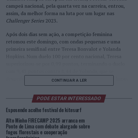
campeã nacional, pela quarta vez na carreira, entrou,
assim, da melhor forma na luta por um lugar nas
Challenger Series
2023.
Após dois dias sem ação, a competição feminina
retomou este domingo, com ondas pequenas e uma
primeira semifinal entre Teresa Bonvalot e Yolanda
Hopkins. Num duelo 100 por cento nacional, Teresa
superiorizou-se por 0,99 pontos, terminando o duelo
com 9,43 pontos contra 8,44 de Yolanda, que se
despediu da prova galega com um importante 3º lugar.
CONTINUAR A LER
Na final, Teresa Bonvalot teve pela frente a britânica
PODE ESTAR INTERESSADO
Alys Barton, numa disputa de sentido único. Após um
começo mais forte, na segunda metade da bateria Teresa
Esposende acolhe festival de kitesurf
sentenciou o triunfo, deixando a adversária em
Alto Minho FIRECAMP 2025 arranca em
combinação. Com 15,76 pontos, a surfista de Cascais
Ponte de Lima com debate alargado sobre
deixou Barton a longa distância, com apenas 10,03
fogos florestais e cooperação
pontos e a precisar de duas ondas para evitar a derrota.