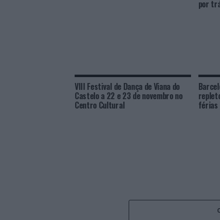
por tr
VIII Festival de Dança de Viana do
Barcel
Castelo a 22 e 23 de novembro no
replet
Centro Cultural
férias