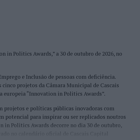
s nos planos de desenvolvimento desportivo e
esportos náuticos continuarão a merecer a melhor
alização de provas, disponibilizando os meios
ariantes da modalidade: Kiteboard, a disciplina
nal; Kitewave, dedicada à navegação em ondas com
n in Politics Awards,” a 30 de outubro de 2026, no
ncha equipada com foil permite elevar-se acima da
ecente, que combina uma asa insuflável (wing) com
 Emprego e Inclusão de pessoas com deficiência.
s cinco projetos da Câmara Municipal de Cascais
egorias distintas. A prova Downwind liga a praia
va europeia “Innovation in Politics Awards”.
 rio Cávado, em Esposende, estando aberta a todas
 projetos e políticas públicas inovadoras com
o percurso, destina-se às categorias Kiteboard e
m potencial para inspirar ou ser replicados noutros
 em frente às piscinas municipais de Esposende, e
on in Politics Awards decorre no dia 30 de outubro,
de Kiteboard.
ado no calendário oficial de Cascais Capital