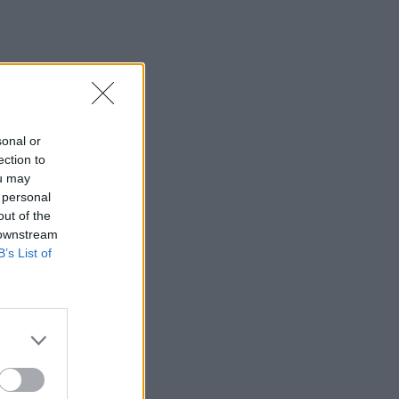
sonal or
ection to
ou may
 personal
out of the
 downstream
B’s List of