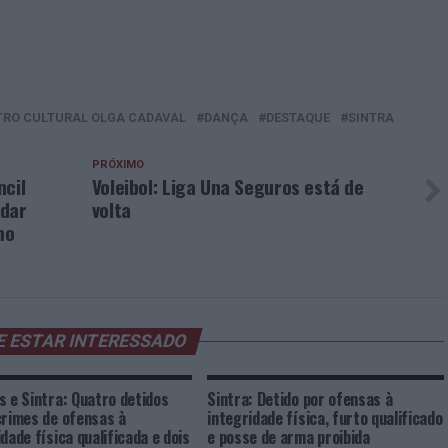
TRO CULTURAL OLGA CADAVAL
DANÇA
DESTAQUE
SINTRA
PRÓXIMO
ncil
Voleibol: Liga Una Seguros está de
udar
volta
mo
E ESTAR INTERESSADO
s e Sintra: Quatro detidos
Sintra: Detido por ofensas à
crimes de ofensas à
integridade física, furto qualificado
dade física qualificada e dois
e posse de arma proibida