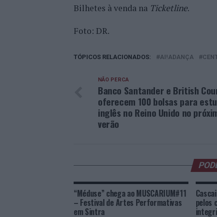
Bilhetes à venda na
Ticketline
.
Foto: DR.
TÓPICOS RELACIONADOS:
AI!ADANÇA
CEN
NÃO PERCA
Banco Santander e British Cou
oferecem 100 bolsas para est
inglês no Reino Unido no próxi
verão
POD
“Méduse” chega ao MUSCARIUM#11
Cascai
– Festival de Artes Performativas
pelos 
em Sintra
integri