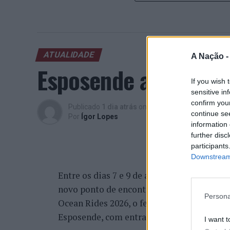
ATUALIDADE
A Nação 
Esposende acolhe fes
If you wish 
sensitive in
confirm you
Publicado
1 dia atrás
on
05/08/2026
continue se
Por
Ígor Lopes
information 
further disc
participants
Downstream 
Entre os dias 7 e 9 de agosto, a primeira 
novo ponto de encontro para os desportos 
Persona
Ocean Rides 2026, o festival decorre entre
Esposende, com entrada gratuita para o pú
I want t