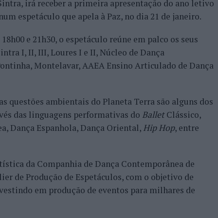
ntra, irá receber a primeira apresentação do ano letivo
um espetáculo que apela à Paz, no dia 21 de janeiro.
18h00 e 21h30, o espetáculo reúne em palco os seus
ra I, II, III, Loures I e II, Núcleo de Dança
Pontinha, Montelavar, AAEA Ensino Articulado de Dança
 das questões ambientais do Planeta Terra são alguns dos
avés das linguagens performativas do
Ballet
Clássico,
a, Dança Espanhola, Dança Oriental,
Hip Hop
, entre
tística da Companhia de Dança Contemporânea de
lier de Produção de Espetáculos, com o objetivo de
nvestindo em produção de eventos para milhares de