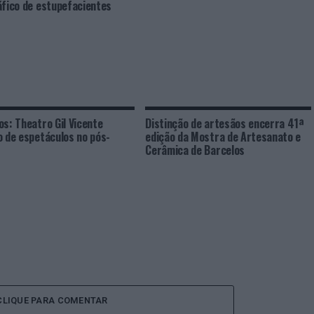
áfico de estupefacientes
os: Theatro Gil Vicente
Distinção de artesãos encerra 41ª
o de espetáculos no pós-
edição da Mostra de Artesanato e
Cerâmica de Barcelos
CLIQUE PARA COMENTAR