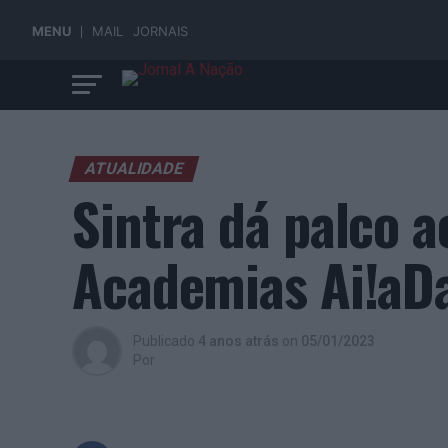
MENU
MAIL
JORNAIS
ATUALIDADE
Sintra dá palco a
Academias Ai!aD
Publicado
4 anos atrás
on
05/01/2023
Por