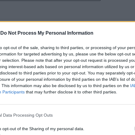
-
Do Not Process My Personal Information
tival de kitesurf
to opt-out of the sale, sharing to third parties, or processing of your per
formation for targeted advertising by us, please use the below opt-out s
r selection. Please note that after your opt-out request is processed y
eing interest-based ads based on personal information utilized by us or
disclosed to third parties prior to your opt-out. You may separately opt-
losure of your personal information by third parties on the IAB’s list of
. This information may also be disclosed by us to third parties on the
IA
Participants
that may further disclose it to other third parties.
edição do Esposende Nortada Kite Fest vai ser o
de vento e do mar. Integrado no circuito Nortada
l Data Processing Opt Outs
 a foz do rio Cávado e o Parque Radical de
blico.
o opt-out of the Sharing of my personal data.