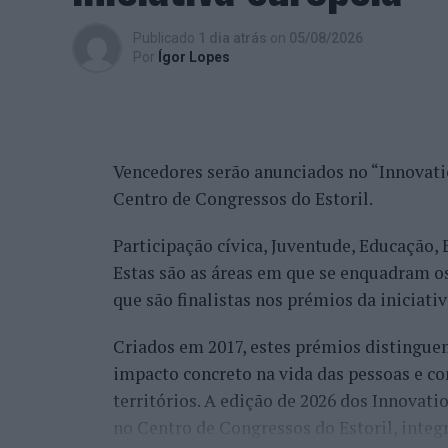
los como produtos estratégicos, definido
turístico do concelho. Em Esposende, os d
Publicado
1 dia atrás
on
05/08/2026
Por
Ígor Lopes
atenção, através de apoios concretos à re
necessários para a sua concretização.
O programa desportivo contempla quatro v
clássica praticada com prancha bidirecio
Vencedores serão anunciados no “Innovatio
prancha de surf; Kitefoil, em que uma pra
Centro de Congressos do Estoril.
água; e ainda Wingfoil, a vertente mais r
Participação cívica, Juventude, Educação,
prancha de foil.
Estas são as áreas em que se enquadram o
As competições distribuem-se por três cat
que são finalistas nos prémios da iniciati
do Rodanho, em Viana do Castelo, à foz do
Criados em 2017, estes prémios distinguem
as modalidades. A Race, disputada no mesm
impacto concreto na vida das pessoas e co
Wingfoil. Já a prova de Big Air realiza-se
territórios. A edição de 2026 dos Innovati
vai coroar os melhores saltos na modalida
no Centro de Congressos do Estoril, integr