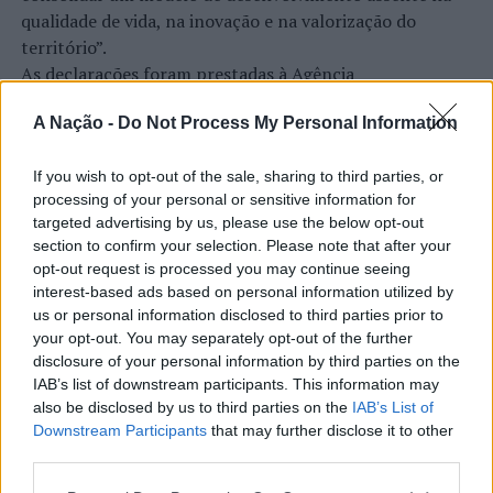
Universidades. Este compromisso dura há 25 anos e
qualidade de vida, na inovação e na valorização do
distingue o banco de outras entidades financeiras. O
território”.
Banco Santander já distribuiu mais de 2,100 milhões de
As declarações foram prestadas à Agência
euros e atribuiu mais de 790 mil bolsas e apoios para
Incomparáveis no âmbito de mais uma edição da Feira de
concretizar este compromisso.
A Nação -
Do Not Process My Personal Information
São Tiago, que decorreu entre os dias 16 e 26 de julho,
na Covilhã, sendo considerada um dos mais antigos
British Council
certames populares de Portugal. Com origens medievais
If you wish to opt-out of the sale, sharing to third parties, or
processing of your personal or sensitive information for
e realizada anualmente na “Cidade Neve”, a feira conjuga
O
British Council
é a organização internacional do Reino
targeted advertising by us, please use the below opt-out
CONTINUAR A LER
tradição, atividade económica, comércio, gastronomia,
Unido para as relações culturais e as oportunidades
section to confirm your selection. Please note that after your
animação cultural e divulgação empresarial,
educativas. Apoiamos paz e prosperidade criando
opt-out request is processed you may continue seeing
constituindo um dos principais momentos de promoção
conexões, compreensão e confiança entre a população
interest-based ads based on personal information utilized by
do município e da Beira Interior.
do Reino Unido e a do mundo inteiro. Fazemo-lo através
us or personal information disclosed to third parties prior to
ATUALIDADE
do nosso trabalho em artes e cultura, na educação e na
your opt-out. You may separately opt-out of the further
Rio de Janeiro: Governo do Estado
Para António Carlos, o crescimento alcançado ao longo
disclosure of your personal information by third parties on the
língua inglesa. Trabalhamos com pessoas em mais de
propõe parceria com a FUNCEX para
dos últimos anos representa o cumprimento dos
IAB’s list of downstream participants. This information may
200 países e territórios e estamos no terreno em mais
also be disclosed by us to third parties on the
IAB’s List of
objetivos que traçou quando iniciou o seu percurso no
“reforçar inteligência sobre
de 100 países. Em 2021-22, chegámos a 650 milhões de
Downstream Participants
that may further disclose it to other
setor imobiliário. O empresário considera que o
pessoas.
comércio exterior”
third parties.
reconhecimento conquistado resulta da proximidade
com a comunidade e da capacidade de apoiar não apenas