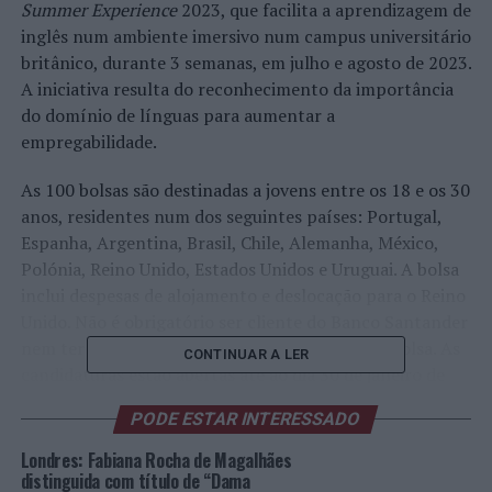
Summer Experience
2023, que facilita a aprendizagem de
inglês num ambiente imersivo num campus universitário
britânico, durante 3 semanas, em julho e agosto de 2023.
A iniciativa resulta do reconhecimento da importância
do domínio de línguas para aumentar a
empregabilidade.
As 100 bolsas são destinadas a jovens entre os 18 e os 30
anos, residentes num dos seguintes países: Portugal,
Espanha, Argentina, Brasil, Chile, Alemanha, México,
Polónia, Reino Unido, Estados Unidos e Uruguai. A bolsa
inclui despesas de alojamento e deslocação para o Reino
Unido. Não é obrigatório ser cliente do Banco Santander
nem ter um curso universitário para receber a bolsa. As
CONTINUAR A LER
candidaturas estão abertas até ao dia 30 de janeiro de
2023 na página Bolsas Santander.
PODE ESTAR INTERESSADO
O programa foi concebido pelo
British Council
e
Londres: Fabiana Rocha de Magalhães
consiste em aulas diárias adaptadas ao nível de cada
distinguida com título de “Dama