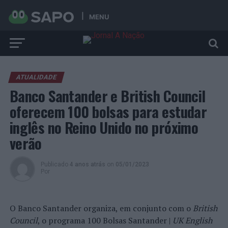
MENU
ATUALIDADE
Banco Santander e British Council
oferecem 100 bolsas para estudar
inglês no Reino Unido no próximo
verão
Publicado
4 anos atrás
on
05/01/2023
Por
O Banco Santander organiza, em conjunto com o
British
Council
, o programa 100 Bolsas Santander |
UK English