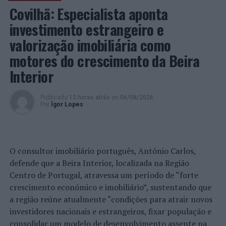
internacional e contactar com a cultura e as tradições
Covilhã: Especialista aponta
britânicas.”
investimento estrangeiro e
Carolina Jiménez, responsável da Educação no
British
valorização imobiliária como
Council Espanha
, considera que as universidades
motores do crescimento da Beira
britânicas são reconhecidas mundialmente pela sua
Interior
qualidade e nível de internacionalização. Os estudantes
selecionados para este programa disfrutarão de
alojamento universitário e partilharão experiências com
Publicado
12 horas atrás
on
06/08/2026
Por
Ígor Lopes
alunos de todo o mundo – uma oportunidade única, que
vai muito para lá de apenas aprender inglês.
Banco Santander e o seu compromisso em apoiar o
O consultor imobiliário português, António Carlos,
ensino superior
defende que a Beira Interior, localizada na Região
Centro de Portugal, atravessa um período de “forte
O Banco Santander mantém um firme compromisso
crescimento económico e imobiliário”, sustentando que
com o progresso e com o crescimento inclusivo e
a região reúne atualmente “condições para atrair novos
sustentável, através de um investimento pioneiro e
investidores nacionais e estrangeiros, fixar população e
sólido no ensino superior através do Santander
consolidar um modelo de desenvolvimento assente na