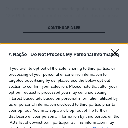
O torneio arrancou com a fase de qualificação, nos dias
18 e 19 de julho, reunindo dezenas de atletas em busca
de um lugar no quadro principal. A cerimónia de
CONTINUAR A LER
abertura contou com a presença do presidente da
Câmara Municipal de Cascais, Nuno Piteira Lopes,
acompanhado pelo executivo municipal, assinalando o
início de uma competição que voltou a colocar o
ATUALIDADE
A Nação -
Do Not Process My Personal Information
concelho no centro do calendário internacional do
Castelo Branco: “Bienal
ténis.
If you wish to opt-out of the sale, sharing to third parties, or
Internacional de Artes e Ofícios”
processing of your personal or sensitive information for
Apesar das desistências de última hora de jogadores
promete afirmar artesanato,
targeted advertising by us, please use the below opt-out
como Casper Ruud (Noruega), Alejandro Davidovich
section to confirm your selection. Please note that after your
património e inovação como
Fokina (Espanha) e Matteo Arnaldi (Itália), a prova
opt-out request is processed you may continue seeing
“motores de desenvolvimento
apresentou um quadro competitivo de elevado nível,
interest-based ads based on personal information utilized by
liderado pelo russo Andrey Rublev, primeiro cabeça de
económico e cultural” do município
us or personal information disclosed to third parties prior to
série, pelo italiano Luciano Darderi, pelo chileno
your opt-out. You may separately opt-out of the further
português
disclosure of your personal information by third parties on the
Alejandro Tabilo e pelo belga Alexander Blockx.
IAB’s list of downstream participants. This information may
Um dos momentos mais aguardados da semana foi