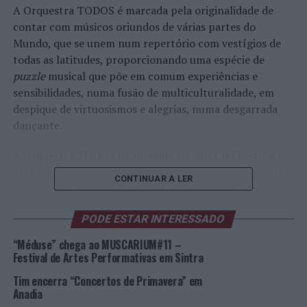
A Orquestra TODOS é marcada pela originalidade de
contar com músicos oriundos de várias partes do
Mundo, que se unem num repertório com vestígios de
todas as latitudes, proporcionando uma espécie de
puzzle
musical que põe em comum experiências e
sensibilidades, numa fusão de multiculturalidade, em
despique de virtuosismos e alegrias, numa desgarrada
dançante.
A Orquestra TODOS foi fundada em 2011 no Festival
Todos e foi criada à imagem da orquestra-irmã italiana
CONTINUAR A LER
Orchestra di Piazza Vittorio
. Desta “tapeçaria”, com
direção de Carlos Garcia, brota o que, naturalmente,
PODE ESTAR INTERESSADO
existe de mais comum, numa fusão rica e intrincada de
trilhos e heranças ancestrais.
“Méduse” chega ao MUSCARIUM#11 –
Festival de Artes Performativas em Sintra
A orquestra intercultural reúne músicos imigrantes a
Tim encerra “Concertos de Primavera” em
viver em Lisboa.
Anadia