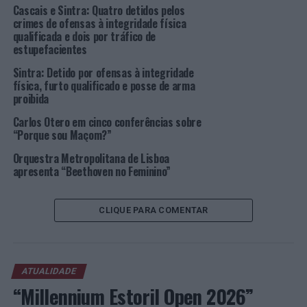
Bilhetes à venda em
Ticketline
:
Cascais e Sintra: Quatro detidos pelos
crimes de ofensas à integridade física
https://ticketline.sapo.pt/evento/orquestra-todos-
qualificada e dois por tráfico de
61462
.
estupefacientes
Foto: CMS.
Sintra: Detido por ofensas à integridade
física, furto qualificado e posse de arma
proibida
TÓPICOS RELACIONADOS:
CÂMARA MUNICIPAL DE SINTRA
CENTRO CULTURAL OLGA CADAVAL
CONCERTO
DESTAQUE
Carlos Otero em cinco conferências sobre
MÚSICA
ORQUESTRA TODOS
SINTRA
“Porque sou Maçom?”
Orquestra Metropolitana de Lisboa
PRÓXIMO
Ponta Delgada: PSP faz um detido por tráfico de
apresenta “Beethoven no Feminino”
estupefacientes
NÃO PERCA
CLIQUE PARA COMENTAR
Aveiro e São João da Madeira: Três detidos por crime
rodoviário
ATUALIDADE
“Millennium Estoril Open 2026”