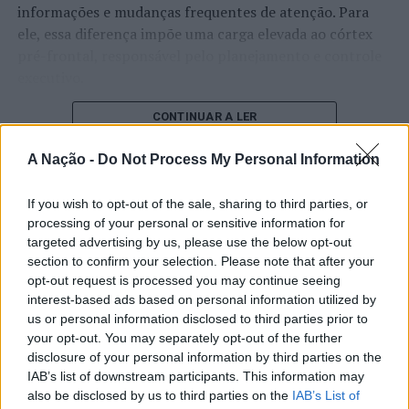
informações e mudanças frequentes de atenção. Para
ele, essa diferença impõe uma carga elevada ao córtex
pré-frontal, responsável pelo planejamento e controle
executivo.
O pesquisador afirma que plataformas digitais também
CONTINUAR A LER
estimulam continuamente o sistema de recompensa do
cérebro, favorecendo a fadiga mental, a dificuldade de
A Nação -
Do Not Process My Personal Information
manter a atenção e a procrastinação. Na sua visão,
ATUALIDADE
tarefas inacabadas permanecem ativas na memória e
If you wish to opt-out of the sale, sharing to third parties, or
“Millennium Estoril Open 2026”
processing of your personal or sensitive information for
aumentam a sensação de sobrecarga, enquanto o stress
targeted advertising by us, please use the below opt-out
prolongado pode elevar os níveis de cortisol e
regressou ao circuito ATP com
section to confirm your selection. Please note that after your
prejudicar o desempenho cognitivo.
vitória do francês Luca Van Assche
opt-out request is processed you may continue seeing
interest-based ads based on personal information utilized by
Fabiano de Abreu Agrela Rodrigues ressalta que não há
us or personal information disclosed to third parties prior to
Publicado
2 dias atrás
on
07/08/2026
evidências de que o ambiente digital provoque mudanças
your opt-out. You may separately opt-out of the further
Por
Ígor Lopes
genéticas na espécie humana. A adaptação observada,
disclosure of your personal information by third parties on the
afirma, ocorre por meio da neuroplasticidade, processo
IAB’s list of downstream participants. This information may
also be disclosed by us to third parties on the
IAB’s List of
pelo qual os circuitos neurais se reorganizam em