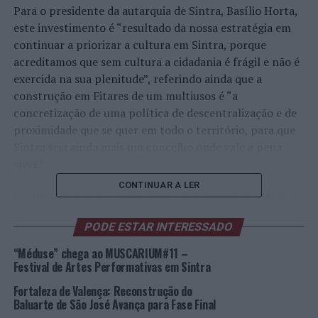
Para o presidente da autarquia de Sintra, Basílio Horta,
este investimento é “resultado da nossa estratégia em
continuar a priorizar a cultura em Sintra, porque
acreditamos que sem cultura a cidadania é frágil e não é
exercida na sua plenitude”, referindo ainda que a
construção em Fitares de um multiusos é “a
concretização de uma política de descentralização e de
proximidade que se quer em todo o território, para que
Sintra seja ainda mais um concelho onde vale a pena
viver.”
CONTINUAR A LER
O valor total desta empreitada corresponde à criação,
de raiz, de edifício multiusos composto por 2 pisos,
PODE ESTAR INTERESSADO
contemplando uma área de construção de 1034 m² e
arranjos exteriores, inseridos num lote com 6800 m².
“Méduse” chega ao MUSCARIUM#11 –
Festival de Artes Performativas em Sintra
Com prazo de execução de 1 ano e 6 meses, o edifício
Fortaleza de Valença: Reconstrução do
Multiusos de Fitares pretende tornar-se num novo polo
Baluarte de São José Avança para Fase Final
de dinamização social e cultural e acolher a realização de