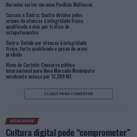
Barcelos vai ter um novo Pavilhão Multiusos
eventos de natureza diversa tais como espetáculos,
conferências, exposições, entre outras atividades.
Cascais e Sintra: Quatro detidos pelos
crimes de ofensas à integridade física
Foto: CMS.
qualificada e dois por tráfico de
estupefacientes
TÓPICOS RELACIONADOS:
Sintra: Detido por ofensas à integridade
BASÍLIO HORTA
DESTAQUE
OBRAS
SINTRA
física, furto qualificado e posse de arma
proibida
PRÓXIMO
“Creactivity Bus” em Santa Marta de Penaguião
Viana do Castelo: Concurso público
internacional para Novo Mercado Municipal e
NÃO PERCA
envolvente avança por 13,399 ME
Barcelos: Paulo Vila lança “A liberdade contra o medo –
A luta do Jornal de Barcelos pelo direito à informação”
CLIQUE PARA COMENTAR
ATUALIDADE
Cultura digital pode “comprometer”