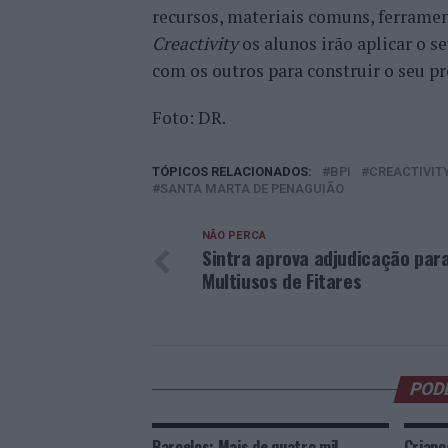
recursos, materiais comuns, ferrament
Creactivity
os alunos irão aplicar o s
com os outros para construir o seu pr
Foto: DR.
TÓPICOS RELACIONADOS:
BPI
CREACTIVIT
SANTA MARTA DE PENAGUIÃO
NÃO PERCA
Sintra aprova adjudicação par
Multiusos de Fitares
POD
Barcelos: Mais de quatro mil
Crianç