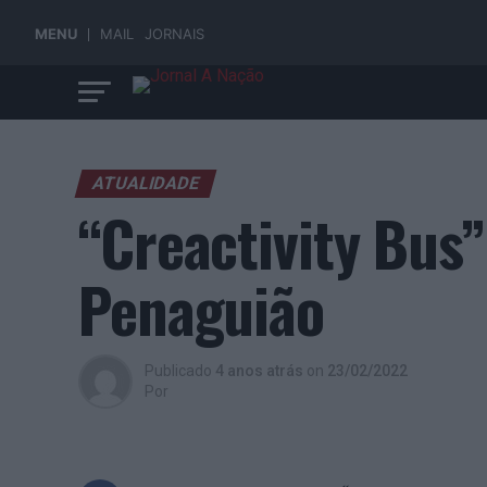
MENU
MAIL
JORNAIS
ATUALIDADE
“Creactivity Bus
Penaguião
Publicado
4 anos atrás
on
23/02/2022
Por