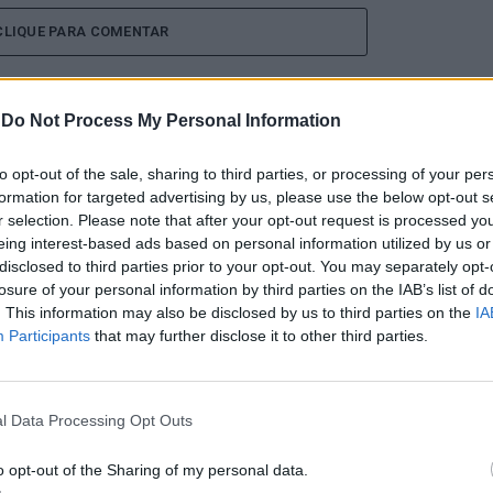
CLIQUE PARA COMENTAR
-
Do Not Process My Personal Information
to opt-out of the sale, sharing to third parties, or processing of your per
tival de kitesurf
formation for targeted advertising by us, please use the below opt-out s
r selection. Please note that after your opt-out request is processed y
eing interest-based ads based on personal information utilized by us or
disclosed to third parties prior to your opt-out. You may separately opt-
losure of your personal information by third parties on the IAB’s list of
. This information may also be disclosed by us to third parties on the
IA
Participants
that may further disclose it to other third parties.
l Data Processing Opt Outs
edição do Esposende Nortada Kite Fest vai ser o
de vento e do mar. Integrado no circuito Nortada
o opt-out of the Sharing of my personal data.
 a foz do rio Cávado e o Parque Radical de