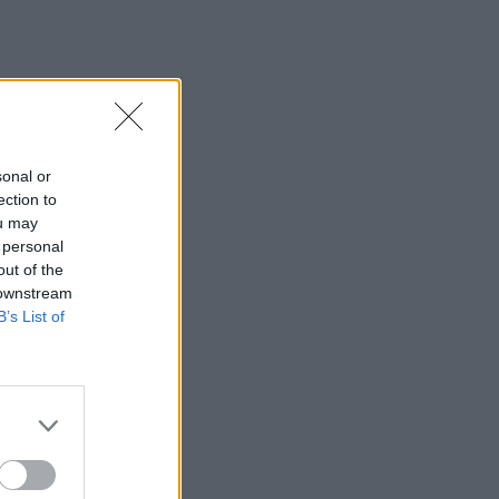
sonal or
ection to
ou may
 personal
out of the
 downstream
B’s List of