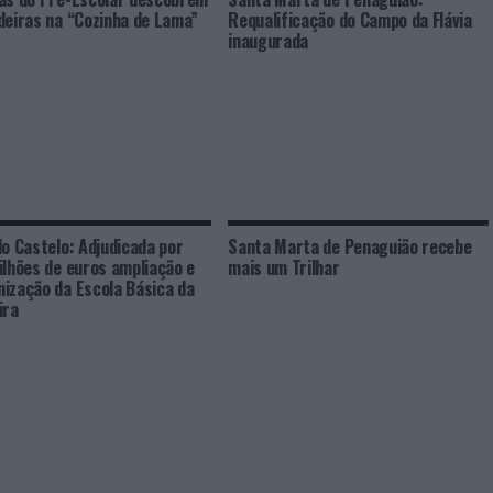
deiras na “Cozinha de Lama”
Requalificação do Campo da Flávia
inaugurada
do Castelo: Adjudicada por
Santa Marta de Penaguião recebe
ilhões de euros ampliação e
mais um Trilhar
ização da Escola Básica da
ira