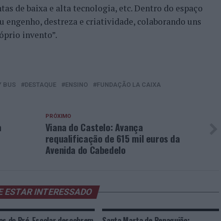
as de baixa e alta tecnologia, etc. Dentro do espaço
eu engenho, destreza e criatividade, colaborando uns
óprio invento”.
Y BUS
DESTAQUE
ENSINO
FUNDAÇÃO LA CAIXA
PRÓXIMO
a
Viana do Castelo: Avança
requalificação de 615 mil euros da
Avenida do Cabedelo
E ESTAR INTERESSADO
as do Pré-Escolar descobrem
Santa Marta de Penaguião: