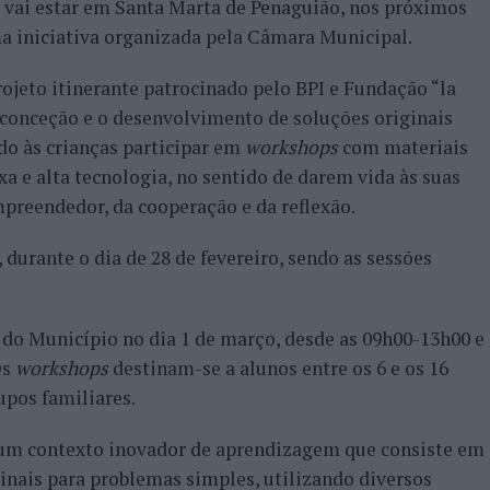
” vai estar em Santa Marta de Penaguião, nos próximos
ma iniciativa organizada pela Câmara Municipal.
rojeto itinerante patrocinado pelo BPI e Fundação “la
 conceção e o desenvolvimento de soluções originais
do às crianças participar em
workshops
com materiais
xa e alta tecnologia, no sentido de darem vida às suas
mpreendedor, da cooperação e da reflexão.
 durante o dia de 28 de fevereiro, sendo as sessões
a do Município no dia 1 de março, desde as 09h00-13h00 e
Os
workshops
destinam-se a alunos entre os 6 e os 16
upos familiares.
um contexto inovador de aprendizagem que consiste em
inais para problemas simples, utilizando diversos