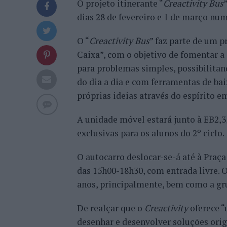
O projeto itinerante “
Creactivity Bus
dias 28 de fevereiro e 1 de março nu
O “
Creactivity Bus
” faz parte de um p
Caixa”, com o objetivo de fomentar a
para problemas simples, possibilitan
do dia a dia e com ferramentas de bai
próprias ideias através do espírito e
A unidade móvel estará junto à EB2,3,
exclusivas para os alunos do 2º ciclo.
O autocarro deslocar-se-á até à Praç
das 15h00-18h30, com entrada livre. 
anos, principalmente, bem como a gr
De realçar que o
Creactivity
oferece “
desenhar e desenvolver soluções orig