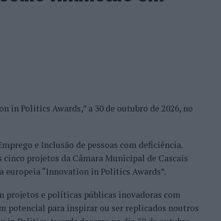
Esposende, Carlos Silva, a prática de desportos
ator de desenvolvimento, razão que leva a elencá-
s nos planos de desenvolvimento desportivo e
esportos náuticos continuarão a merecer a melhor
alização de provas, disponibilizando os meios
ariantes da modalidade: Kiteboard, a disciplina
nal; Kitewave, dedicada à navegação em ondas com
n in Politics Awards,” a 30 de outubro de 2026, no
ncha equipada com foil permite elevar-se acima da
ecente, que combina uma asa insuflável (wing) com
 Emprego e Inclusão de pessoas com deficiência.
s cinco projetos da Câmara Municipal de Cascais
egorias distintas. A prova Downwind liga a praia
va europeia “Innovation in Politics Awards”.
 rio Cávado, em Esposende, estando aberta a todas
 projetos e políticas públicas inovadoras com
o percurso, destina-se às categorias Kiteboard e
m potencial para inspirar ou ser replicados noutros
 em frente às piscinas municipais de Esposende, e