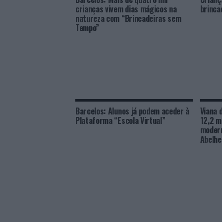
crianças vivem dias mágicos na
brinca
natureza com “Brincadeiras sem
Tempo”
Barcelos: Alunos já podem aceder à
Viana 
Plataforma “Escola Virtual”
12,2 m
modern
Abelhe