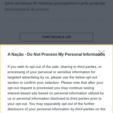
forte presença de tenistas portugueses e pela projeção
internacional do evento.
O torneio arrancou com a fase de qualificação, nos dias
18 e 19 de julho, reunindo dezenas de atletas em busca
de um lugar no quadro principal. A cerimónia de
CONTINUAR A LER
abertura contou com a presença do presidente da
Câmara Municipal de Cascais, Nuno Piteira Lopes,
acompanhado pelo executivo municipal, assinalando o
A Nação -
Do Not Process My Personal Information
início de uma competição que voltou a colocar o
ATUALIDADE
concelho no centro do calendário internacional do
Castelo Branco: “Bienal
If you wish to opt-out of the sale, sharing to third parties, or
ténis.
processing of your personal or sensitive information for
Internacional de Artes e Ofícios”
targeted advertising by us, please use the below opt-out
Apesar das desistências de última hora de jogadores
promete afirmar artesanato,
section to confirm your selection. Please note that after your
como Casper Ruud (Noruega), Alejandro Davidovich
opt-out request is processed you may continue seeing
património e inovação como
Fokina (Espanha) e Matteo Arnaldi (Itália), a prova
interest-based ads based on personal information utilized by
“motores de desenvolvimento
apresentou um quadro competitivo de elevado nível,
us or personal information disclosed to third parties prior to
liderado pelo russo Andrey Rublev, primeiro cabeça de
your opt-out. You may separately opt-out of the further
económico e cultural” do município
disclosure of your personal information by third parties on the
série, pelo italiano Luciano Darderi, pelo chileno