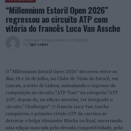
“Millennium Estoril Open 2026”
TÓPICOS RELACIONADOS:
CONTEÚDO PUBLICITÁRIO
regressou ao circuito ATP com
DESTAQUE
DIA DA LINGUAGEM GESTUAL
SEA LIFE PORTO
vitória do francês Luca Van Assche
PRÓXIMO
Viana do Castelo junta-se à Semana Europeia do
Desporto com programação intensa
Publicado
19 horas atrás
on
07/08/2026
Por
Ígor Lopes
NÃO PERCA
Lixo recolhido nas praias é arte no Oeiras Parque
O “Millennium Estoril Open 2026” decorreu entre os
dias 18 e 26 de julho, no Clube de Ténis do Estoril, em
Cascais, a oeste de Lisboa, assinalando o regresso da
competição ao circuito “ATP Tour” na categoria “ATP
250”, depois de, na edição anterior, ter integrado o
circuito “Challenger”. O francês Luca Van Assche
conquistou o primeiro título ATP da carreira ao
derrotar o belga Alexander Blockx na final, encerrando
uma edição marcada pela elevada competitividade, pela