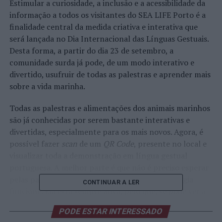
Estimular a curiosidade, a inclusão e a acessibilidade da
informação a todos os visitantes do SEA LIFE Porto é a
finalidade central da medida criativa e interativa que
será lançada no Dia Internacional das Línguas Gestuais.
Desta forma, a partir do dia 23 de setembro, a
comunidade surda já pode, de um modo interativo e
divertido, usufruir de todas as palestras e aprender mais
sobre a vida marinha.
Todas as palestras e alimentações dos animais marinhos
são já conhecidas por serem bastante interativas e
divertidas, especialmente para os mais novos. Agora, é
possível fazer
scan
de um
QR Code
, presente no local e
visualizar toda a demonstração em língua gestual
portuguesa. A melhor parte é que não é preciso esperar
pelas palestras agendadas para que esta tecnologia
CONTINUAR A LER
funcione. Ela está sempre ativa, pelo que, se pode ver a
qualquer momento e as vezes necessárias.
PODE ESTAR INTERESSADO