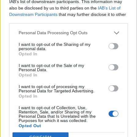
português
IAB’s list of downstream participants. This information may
Alejandro Tabilo e pelo belga Alexander Blockx.
also be disclosed by us to third parties on the
IAB’s List of
Um dos momentos mais aguardados da semana foi
Downstream Participants
that may further disclose it to other
Publicado
1 dia atrás
on
07/08/2026
também o regresso do suíço Stan Wawrinka ao Estoril,
Por
Ígor Lopes
third parties.
integrado na digressão de despedida do antigo vencedor
de três torneios do Grand Slam.
Personal Data Processing Opt Outs
I want to opt-out of the Sharing of my
A edição de 2026 ficou igualmente marcada pela maior
A cidade de Castelo Branco, na região Centro de
personal data.
representação portuguesa de sempre num torneio ATP
Opted In
Portugal, acolhe, nos dias 4 e 5 de setembro, no Centro
realizado em território nacional. Nuno Borges, Jaime
de Cultura Contemporânea de Castelo Branco (CCCCB),
I want to opt-out of the Sale of my
Faria, Henrique Rocha, Frederico Ferreira Silva, Tiago
a primeira edição da “Bienal Internacional de Artes e
Personal Data.
Opted In
Pereira e Tiago Torres integraram o quadro principal,
Ofícios”, iniciativa organizada pela Câmara Municipal de
beneficiando, de igual modo, da reorganização dos wild
Castelo Branco, através da Divisão de Museus e Cultura,
I want to opt-out of processing my
cards após as entradas diretas de alguns jogadores.
Personal Data for Targeted Advertising.
e integrada na programação do “Festival Sabores de
Opted In
Perdição”, que decorrerá entre 3 e 6 de setembro.
Entre os portugueses, Tiago Torres e Jaime Faria
I want to opt-out of Collection, Use,
protagonizaram as melhores campanhas da edição,
Retention, Sale, and/or Sharing of my
A Bienal nasce na sequência da inclusão de Castelo
Personal Data that Is Unrelated with the
ambos alcançando os quartos de final. Torres assinou
Branco na “Rede de Cidades Criativas da UNESCO”,
Purposes for which it was collected.
um dos resultados mais marcantes do torneio ao
Opted Out
distinção atribuída em 31 de outubro de 2023, na
eliminar o chileno Alejandro Tabilo, terceiro cabeça de
categoria “Artesanato e Artes Populares”,