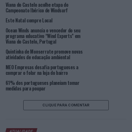
“Estamos conscientes do grande papel educativo que, o
Viana do Castelo acolhe etapa do
maior aquário da zona norte do país, tem,
Campeonato Ibérico de Windsurf
especialmente na vida dos mais pequeninos. Agora,
Este Natal compre Local
vamos quebrar as barreiras linguísticas. Quebrar
barreiras e criar condições para incluir todos e para que
Ocean Winds anuncia o vencedor do seu
programa educativo “Wind Experts” em
todos possam aprender sobre a vida marinha. Este
QR
Viana do Castelo, Portugal
Code
é uma porta aberta e um convite para a
comunidade surda vir até ao SEA LIFE Porto e usufruir
Quintinha de Monserrate promove novas
atividades de educação ambiental
da experiência completa.”, refere Rui Ferreira, Diretor
Geral do SEA LIFE Porto.
MEO Empresas desafia portugueses a
comprar o folar na loja do bairro
Esta nova funcionalidade promete uma experiência
61% dos portugueses planeiam tomar
completa, imersiva e interativa para todos. O SEA LIFE
medidas para poupar
Porto está à espera da sua visita das 10h00 às 18h00,
durante a semana, e das 10h00 às 19h00 ao fim de
CLIQUE PARA COMENTAR
semana. Os bilhetes podem ser adquiridos no local ou no
website
do aquário.
Foto: SLP.
ATUALIDADE