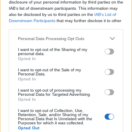
disclosure of your personal information by third parties on the
liderado pelo russo Andrey Rublev, primeiro cabeça de
económico e cultural” do município
IAB’s list of downstream participants. This information may
série, pelo italiano Luciano Darderi, pelo chileno
português
also be disclosed by us to third parties on the
IAB’s List of
Alejandro Tabilo e pelo belga Alexander Blockx.
Downstream Participants
that may further disclose it to other
Um dos momentos mais aguardados da semana foi
third parties.
Publicado
1 dia atrás
on
07/08/2026
também o regresso do suíço Stan Wawrinka ao Estoril,
Por
Ígor Lopes
integrado na digressão de despedida do antigo vencedor
Personal Data Processing Opt Outs
de três torneios do Grand Slam.
I want to opt-out of the Sharing of my
personal data.
A edição de 2026 ficou igualmente marcada pela maior
Opted In
A cidade de Castelo Branco, na região Centro de
representação portuguesa de sempre num torneio ATP
Portugal, acolhe, nos dias 4 e 5 de setembro, no Centro
I want to opt-out of the Sale of my
realizado em território nacional. Nuno Borges, Jaime
de Cultura Contemporânea de Castelo Branco (CCCCB),
Personal Data.
Faria, Henrique Rocha, Frederico Ferreira Silva, Tiago
Opted In
a primeira edição da “Bienal Internacional de Artes e
Pereira e Tiago Torres integraram o quadro principal,
Ofícios”, iniciativa organizada pela Câmara Municipal de
I want to opt-out of processing my
beneficiando, de igual modo, da reorganização dos wild
Personal Data for Targeted Advertising.
Castelo Branco, através da Divisão de Museus e Cultura,
Opted In
cards após as entradas diretas de alguns jogadores.
e integrada na programação do “Festival Sabores de
Perdição”, que decorrerá entre 3 e 6 de setembro.
I want to opt-out of Collection, Use,
Entre os portugueses, Tiago Torres e Jaime Faria
Retention, Sale, and/or Sharing of my
Personal Data that Is Unrelated with the
protagonizaram as melhores campanhas da edição,
A Bienal nasce na sequência da inclusão de Castelo
Purposes for which it was collected.
ambos alcançando os quartos de final. Torres assinou
Opted Out
Branco na “Rede de Cidades Criativas da UNESCO”,