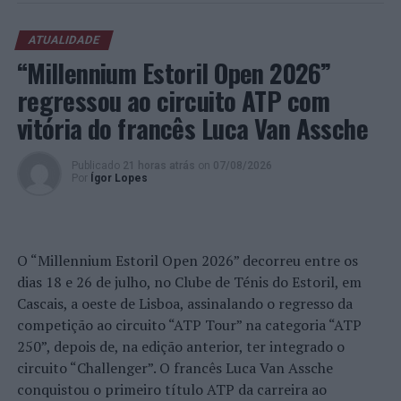
Programa
(Imagem:
ATUALIDADE
UM)
“Millennium Estoril Open 2026”
A iniciativa faz parte do Programa de Competências
regressou ao circuito ATP com
Transversais
EEGenerating Skills
, que leva à escola
organizações empresariais e não governamentais para
vitória do francês Luca Van Assche
discutir temas relevantes sobre a empregabilidade, a
perspetiva de carreira e os novos modelos de negócio.
Publicado
21 horas atrás
on
07/08/2026
Por
Ígor Lopes
Foto e imagem: UM.
TÓPICOS RELACIONADOS:
DESTAQUE
ENSINO SUPERIOR
O “Millennium Estoril Open 2026” decorreu entre os
ESCOLA DE ECONOMIA E GESTÃO
UNIVERSIDADE DO MINHO
dias 18 e 26 de julho, no Clube de Ténis do Estoril, em
PRÓXIMO
Cascais, a oeste de Lisboa, assinalando o regresso da
Barcelos: Câmara garante redução de impostos
competição ao circuito “ATP Tour” na categoria “ATP
municipais
250”, depois de, na edição anterior, ter integrado o
NÃO PERCA
circuito “Challenger”. O francês Luca Van Assche
Funchal: ISAL promove aula aberta sobre “Contrato(s) de
conquistou o primeiro título ATP da carreira ao
Trabalho”