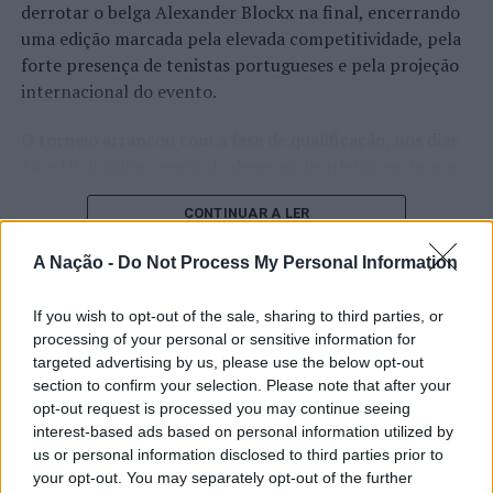
derrotar o belga Alexander Blockx na final, encerrando
uma edição marcada pela elevada competitividade, pela
forte presença de tenistas portugueses e pela projeção
internacional do evento.
O torneio arrancou com a fase de qualificação, nos dias
18 e 19 de julho, reunindo dezenas de atletas em busca
de um lugar no quadro principal. A cerimónia de
CONTINUAR A LER
abertura contou com a presença do presidente da
Câmara Municipal de Cascais, Nuno Piteira Lopes,
A Nação -
Do Not Process My Personal Information
acompanhado pelo executivo municipal, assinalando o
início de uma competição que voltou a colocar o
ATUALIDADE
If you wish to opt-out of the sale, sharing to third parties, or
concelho no centro do calendário internacional do
Castelo Branco: “Bienal
processing of your personal or sensitive information for
ténis.
targeted advertising by us, please use the below opt-out
Internacional de Artes e Ofícios”
section to confirm your selection. Please note that after your
Apesar das desistências de última hora de jogadores
promete afirmar artesanato,
opt-out request is processed you may continue seeing
como Casper Ruud (Noruega), Alejandro Davidovich
interest-based ads based on personal information utilized by
património e inovação como
Fokina (Espanha) e Matteo Arnaldi (Itália), a prova
us or personal information disclosed to third parties prior to
“motores de desenvolvimento
apresentou um quadro competitivo de elevado nível,
your opt-out. You may separately opt-out of the further