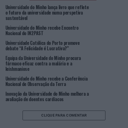
Universidade do Minho lança livro que reflete
Das 12h30 às 14h00, o edifício da EEG vai ser também
o futuro da universidade numa perspetiva
palco de
speed interviews
(entrevistas rápidas) com as
sustentável
empresas Accenture, Continental, Edit Value Group e
Universidade do Minho recebe Encontro
Hays.
Nacional do IN2PAST
Universidade Católica do Porto promove
O destaque do evento é a mesa redonda “Negócios e
debate “A Felicidade é Lucrativa?”
Sociedade”, agendada para as 14h30, no auditório A1
(edifício 1) do
campus
. Depois do discurso de abertura da
Equipa da Universidade do Minho procura
fármaco eficaz contra a malária e a
presidente da EEG, Cláudia Simões, o debate moderado
leishmaniose
por Carla Freire, docente da EEG, vai contar com Daniela
Neto, coordenadora de marca da Salsa; Guta Moura
Universidade do Minho recebe a Conferência
Nacional de Observação da Terra
Guedes, cofundadora e presidente da Associação
Experimenta, e Marta André, vice-presidente de
Inovação da Universidade do Minho melhora a
operações da PlatformE. Segue-se, às 16h30, uma
avaliação de doentes cardíacos
palestra com o atleta olímpico de canoagem Emanuel
Silva. O encerramento está previsto para as 17h15.
CLIQUE PARA COMENTAR