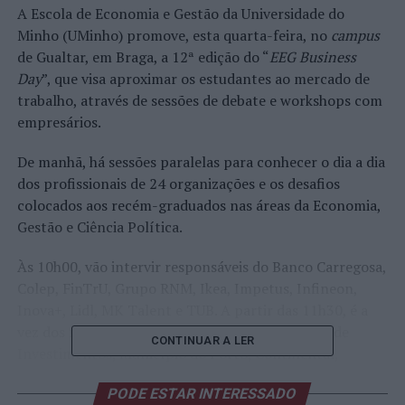
A Escola de Economia e Gestão da Universidade do
Minho (UMinho) promove, esta quarta-feira, no
campus
de Gualtar, em Braga, a 12ª edição do “
EEG Business
Day
”, que visa aproximar os estudantes ao mercado de
trabalho, através de sessões de debate e workshops com
empresários.
De manhã, há sessões paralelas para conhecer o dia a dia
dos profissionais de 24 organizações e os desafios
colocados aos recém-graduados nas áreas da Economia,
Gestão e Ciência Política.
Às 10h00, vão intervir responsáveis do Banco Carregosa,
Colep, FinTrU, Grupo RNM, Ikea, Impetus, Infineon,
Inova+, Lidl, MK Talent e TUB. A partir das 11h30, é a
vez dos representantes da BDO, Cachapuz, Casa de
CONTINUAR A LER
Investimentos, Município do Porto, Continental,
Deloitte, dst group, EY, Forças Armadas, Grupo Trofa
PODE ESTAR INTERESSADO
Saúde, Hilti, Natixis e NOS Comunicações.