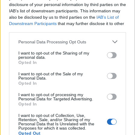
disclosure of your personal information by third parties on the
IAB’s list of downstream participants. This information may
also be disclosed by us to third parties on the
IAB’s List of
Downstream Participants
that may further disclose it to other
third parties.
ARTIGOS RECENTES
Personal Data Processing Opt Outs
Cultura digital pode “comprometer” a criatividade antes
I want to opt-out of the Sharing of my
de “provocar” mudanças genéticas, diz neurocientista
personal data.
Opted In
“Millennium Estoril Open 2026” regressou ao circuito ATP
I want to opt-out of the Sale of my
com vitória do francês Luca Van Assche
Personal Data.
Opted In
Castelo Branco: “Bienal Internacional de Artes e Ofícios”
I want to opt-out of processing my
promete afirmar artesanato, património e inovação como
Personal Data for Targeted Advertising.
“motores de desenvolvimento económico e cultural” do
Opted In
município português
I want to opt-out of Collection, Use,
Retention, Sale, and/or Sharing of my
Personal Data that Is Unrelated with the
Covilhã: Especialista aponta investimento estrangeiro e
Purposes for which it was collected.
valorização imobiliária como motores do crescimento da
Opted Out