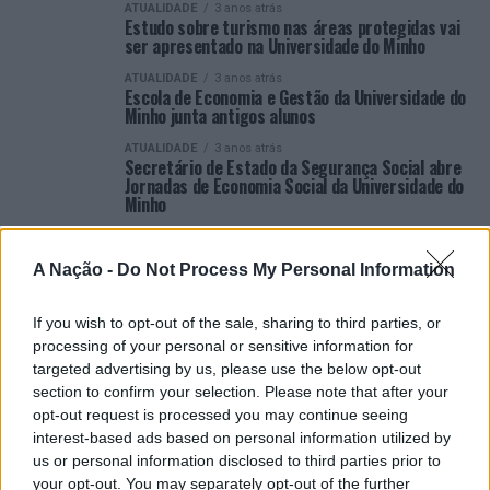
ATUALIDADE
3 anos atrás
Estudo sobre turismo nas áreas protegidas vai
ser apresentado na Universidade do Minho
ATUALIDADE
3 anos atrás
Escola de Economia e Gestão da Universidade do
Minho junta antigos alunos
ATUALIDADE
3 anos atrás
Secretário de Estado da Segurança Social abre
Jornadas de Economia Social da Universidade do
Minho
ATUALIDADE
3 anos atrás
Conferência EULUSO discute, na Universidade do
A Nação -
Do Not Process My Personal Information
Minho, a relação UE-Brasil
ATUALIDADE
3 anos atrás
Universidade do Minho homenageia Lúcia Lima
If you wish to opt-out of the sale, sharing to third parties, or
Rodrigues
processing of your personal or sensitive information for
targeted advertising by us, please use the below opt-out
ATUALIDADE
3 anos atrás
section to confirm your selection. Please note that after your
Estudo “Boas Práticas de Governo no Setor
Fundacional” apresentado na Universidade do
opt-out request is processed you may continue seeing
Minho
interest-based ads based on personal information utilized by
us or personal information disclosed to third parties prior to
your opt-out. You may separately opt-out of the further
VER MAIS