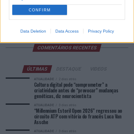
Beira Interior
CONFIRM
Rio de Janeiro: Governo do Estado propõe parceria com a
FUNCEX para “reforçar inteligência sobre comércio
exterior”
Data Deletion
Data Access
Privacy Policy
COMENTÁRIOS RECENTES
ÚLTIMAS
DESTAQUE
VIDEOS
ATUALIDADE
2 dias atrás
Cultura digital pode “comprometer” a
criatividade antes de “provocar” mudanças
genéticas, diz neurocientista
ATUALIDADE
3 dias atrás
“Millennium Estoril Open 2026” regressou ao
circuito ATP com vitória do francês Luca Van
Assche
ATUALIDADE
3 dias atrás