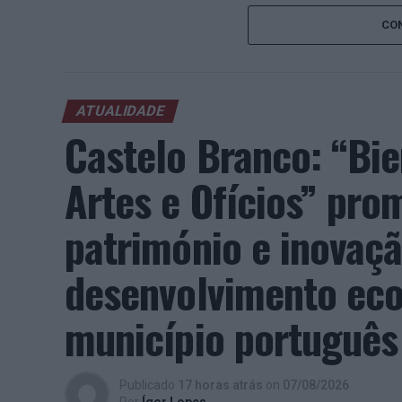
concelho no centro do calendário internaci
CON
Apesar das desistências de última hora d
Davidovich Fokina (Espanha) e Matteo Arna
competitivo de elevado nível, liderado pel
ATUALIDADE
pelo italiano Luciano Darderi, pelo chilen
Castelo Branco: “Bie
Um dos momentos mais aguardados da sem
Wawrinka ao Estoril, integrado na digress
Artes e Ofícios” pro
torneios do Grand Slam.
património e inovaç
A edição de 2026 ficou igualmente marca
num torneio ATP realizado em território n
desenvolvimento eco
Rocha, Frederico Ferreira Silva, Tiago Per
beneficiando, de igual modo, da reorganiz
município português
alguns jogadores.
Entre os portugueses, Tiago Torres e Jai
Publicado
17 horas atrás
on
07/08/2026
edição, ambos alcançando os quartos de fi