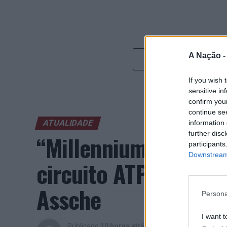
A Nação 
If you wish 
sensitive in
confirm you
continue se
ATUALIDADE
information 
further disc
“Millennium Estoril
participants
Downstream 
circuito ATP com vit
Assche
Persona
I want t
Publicado
10 horas atrás
on
07/08/2026