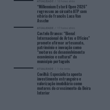
ATUALIDADE
10 horas atrás
“Millennium Estoril Open 2026”
regressou ao circuito ATP com
vitória do francês Luca Van
Assche
ATUALIDADE
17 horas atrás
Castelo Branco: “Bienal
Internacional de Artes e Ofícios”
promete afirmar artesanato,
património e inovação como
“motores de desenvolvimento
económico e cultural” do
município português
ATUALIDADE
1 dia atrás
Covilhã: Especialista aponta
investimento estrangeiro e
valorização imobiliária como
motores do crescimento da Beira
Interior