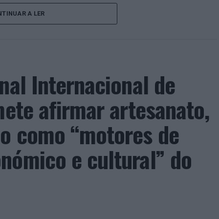
onal do ténis.
TINUAR A LER
e jogadores como Casper Ruud (Noruega), Alejandro
ldi (Itália), a prova apresentou um quadro
o russo Andrey Rublev, primeiro cabeça de série,
o Alejandro Tabilo e pelo belga Alexander Blockx.
nal Internacional de
ana foi também o regresso do suíço Stan
ão de despedida do antigo vencedor de três
mete afirmar artesanato,
ão como “motores de
da pela maior representação portuguesa de sempre
acional. Nuno Borges, Jaime Faria, Henrique
nómico e cultural” do
eira e Tiago Torres integraram o quadro principal,
ação dos wild cards após as entradas diretas de
me Faria protagonizaram as melhores campanhas da
nal. Torres assinou um dos resultados mais