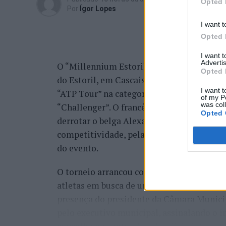
Opted 
Por
Ígor Lopes
I want t
Opted 
I want 
Advertis
O “Millennium Estoril Open 2026” decorreu 
Opted 
do Estoril, em Cascais, a oeste de Lisboa,
I want t
“ATP Tour” na categoria “ATP 250”, depois d
of my P
was col
“Challenger”. O francês Luca Van Assche c
Opted 
derrotar o belga Alexander Blockx na fina
competitividade, pela forte presença de t
do evento.
O torneio arrancou com a fase de qualifica
atletas em busca de um lugar no quadro pr
presença do presidente da Câmara Munici
pelo executivo municipal, assinalando o i