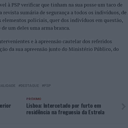
ível à PSP verificar que tinham na sua posse um taco de
a revista sumária de segurança a todos os indivíduos, de
s elementos policiais, quer dos indivíduos em questão,
e de um deles uma arma branca.
tervenientes e à apreensão cautelar dos referidos
ação da sua apreensão junto do Ministério Público, do
NALIDADE
DESTAQUE
PSP
PRÓXIMO
erior
Lisboa: Intercetado por furto em
residência na freguesia da Estrela