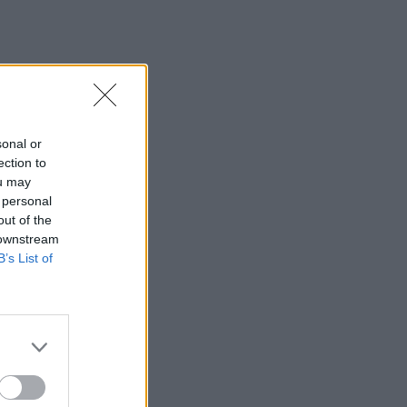
sonal or
ection to
ou may
 personal
out of the
 downstream
B’s List of