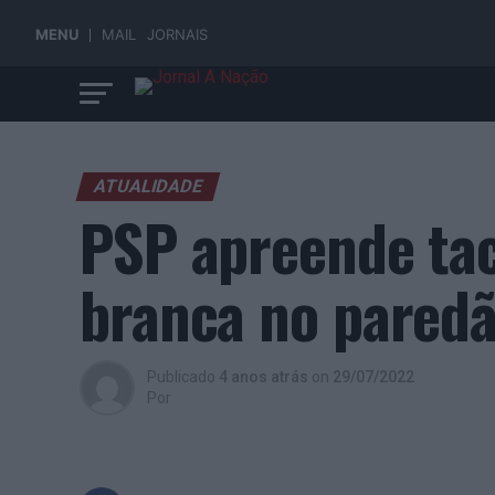
MENU
MAIL
JORNAIS
ATUALIDADE
PSP apreende tac
branca no pared
Publicado
4 anos atrás
on
29/07/2022
Por