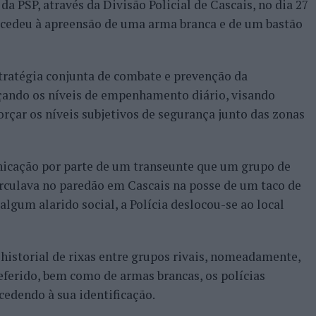
 PSP, através da Divisão Policial de Cascais, no dia 27
rocedeu à apreensão de uma arma branca e de um bastão
tratégia conjunta de combate e prevenção da
rçando os níveis de empenhamento diário, visando
forçar os níveis subjetivos de segurança junto das zonas
nicação por parte de um transeunte que um grupo de
circulava no paredão em Cascais na posse de um taco de
algum alarido social, a Polícia deslocou-se ao local
r historial de rixas entre grupos rivais, nomeadamente,
eferido, bem como de armas brancas, os polícias
edendo à sua identificação.