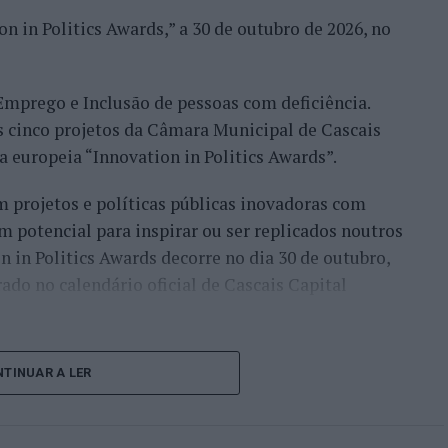
nal; Kitewave, dedicada à navegação em ondas com
n in Politics Awards,” a 30 de outubro de 2026, no
ncha equipada com foil permite elevar-se acima da
ecente, que combina uma asa insuflável (wing) com
 Emprego e Inclusão de pessoas com deficiência.
s cinco projetos da Câmara Municipal de Cascais
egorias distintas. A prova Downwind liga a praia
va europeia “Innovation in Politics Awards”.
 rio Cávado, em Esposende, estando aberta a todas
 projetos e políticas públicas inovadoras com
o percurso, destina-se às categorias Kiteboard e
m potencial para inspirar ou ser replicados noutros
 em frente às piscinas municipais de Esposende, e
on in Politics Awards decorre no dia 30 de outubro,
de Kiteboard.
ado no calendário oficial de Cascais Capital
a foz do Cávado, sendo que o Parque Radical vai
gramação paralela, incluindo DJ sets ao final da
lecionados entre mais de 300 candidaturas
, marcado para a noite de sábado.
TINUAR A LER
27 países europeus.
Destes, cinco pertencem ao
ival é gratuito para o público. A participação nas
ando toda a informação relativa ao regulamento no