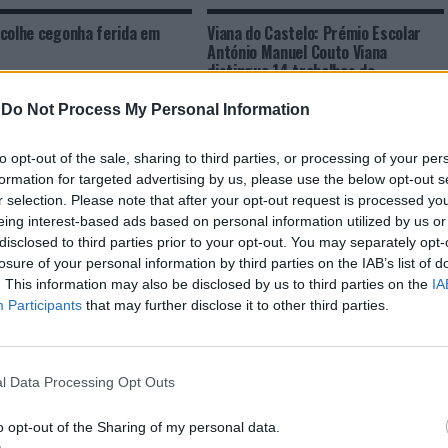
colhe cegonha ferida em
Viana do Castelo: Prémio Escolar
António Manuel Couto Viana
distingue 14 trabalhos de
estudantes
-
Do Not Process My Personal Information
to opt-out of the sale, sharing to third parties, or processing of your per
formation for targeted advertising by us, please use the below opt-out s
r selection. Please note that after your opt-out request is processed y
eing interest-based ads based on personal information utilized by us or
disclosed to third parties prior to your opt-out. You may separately opt-
losure of your personal information by third parties on the IAB’s list of
. This information may also be disclosed by us to third parties on the
IA
CLIQUE PARA COMENTAR
Participants
that may further disclose it to other third parties.
l Data Processing Opt Outs
o opt-out of the Sharing of my personal data.