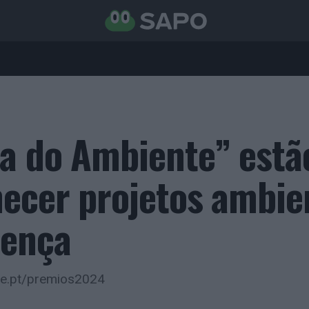
a do Ambiente” estã
hecer projetos ambie
rença
te.pt/premios2024