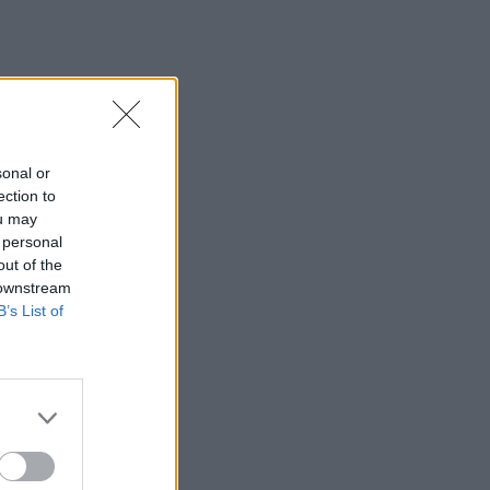
sonal or
ection to
ou may
 personal
out of the
 downstream
B’s List of