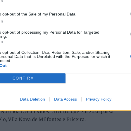
tival de kitesurf
In
o opt-out of the Sale of my Personal Data.
In
to opt-out of processing my Personal Data for Targeted
ing.
In
o opt-out of Collection, Use, Retention, Sale, and/or Sharing
ersonal Data that Is Unrelated with the Purposes for which it
edição do Esposende Nortada Kite Fest vai ser o
lected.
de vento e do mar. Integrado no circuito Nortada
Out
 a foz do rio Cávado e o Parque Radical de
CONFIRM
blico.
ternacionais competem em diferentes vertentes de
Data Deletion
Data Access
Privacy Policy
comunidade com concertos, DJ sets e atividades
o Nortada Ocean Rides, circuito que em 2026 passa
o, Vila Nova de Milfontes e Ericeira.