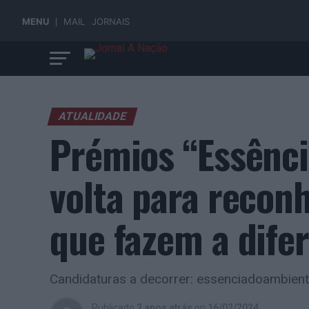
MENU
MAIL
JORNAIS
ATUALIDADE
Prémios “Essênci
volta para recon
que fazem a dife
Candidaturas a decorrer: essenciadoambien
Publicado
2 anos atrás
on
16/02/2024