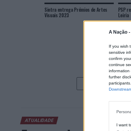
Sintra entrega Prémios de Artes
PSP re
Visuais 2023
Leiria
A Nação 
If you wish 
sensitive in
confirm you
continue se
information 
further disc
participants
Downstream 
Persona
ATUALIDADE
I want t