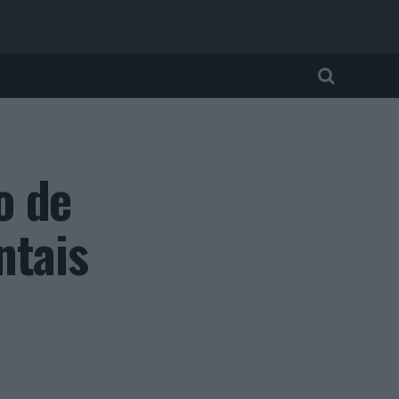
o de
ntais