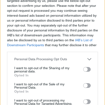
targeted advertising by us, please use the below opt-out
section to confirm your selection. Please note that after your
Castelo Branco: “Bienal Internacional de Artes e Ofícios”
opt-out request is processed you may continue seeing
promete afirmar artesanato, património e inovação como
interest-based ads based on personal information utilized by
“motores de desenvolvimento económico e cultural” do
us or personal information disclosed to third parties prior to
município português
your opt-out. You may separately opt-out of the further
disclosure of your personal information by third parties on the
Covilhã: Especialista aponta investimento estrangeiro e
IAB’s list of downstream participants. This information may
valorização imobiliária como motores do crescimento da
also be disclosed by us to third parties on the
IAB’s List of
Beira Interior
Downstream Participants
that may further disclose it to other
third parties.
Rio de Janeiro: Governo do Estado propõe parceria com a
FUNCEX para “reforçar inteligência sobre comércio
Personal Data Processing Opt Outs
exterior”
I want to opt-out of the Sharing of my
personal data.
Opted In
Esposende acolhe festival de kitesurf
I want to opt-out of the Sale of my
Personal Data.
COMENTÁRIOS RECENTES
Opted In
I want to opt-out of processing my
Personal Data for Targeted Advertising.