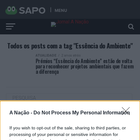
MENU
Todos os posts com a tag "Essência do Ambiente"
ATUALIDADE
2 anos atrás
Prémios “Essência do Ambiente” estão de volta
para reconhecer projetos ambientais que fazem
a diferença
A Nação -
Do Not Process My Personal Information
ARTIGOS RECENTES
“Millennium Estoril Open 2026” regressou ao circuito ATP
If you wish to opt-out of the sale, sharing to third parties, or
com vitória do francês Luca Van Assche
processing of your personal or sensitive information for