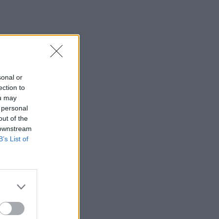
sonal or
ection to
ou may
 personal
out of the
 downstream
B’s List of