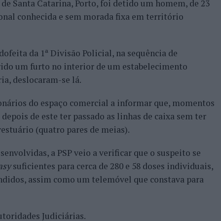
ua de Santa Catarina, Porto, foi detido um homem, de 23
ional conhecida e sem morada fixa em território
dofeita da 1ª Divisão Policial, na sequência de
rido um furto no interior de um estabelecimento
ria, deslocaram-se lá.
ionários do espaço comercial a informar que, momentos
 depois de este ter passado as linhas de caixa sem ter
estuário (quatro pares de meias).
envolvidas, a PSP veio a verificar que o suspeito se
asy
suficientes para cerca de 280 e 58 doses individuais,
ndidos, assim como um telemóvel que constava para
utoridades Judiciárias.