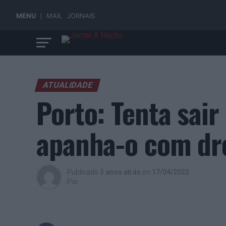
MENU
MAIL
JORNAIS
ATUALIDADE
Porto: Tenta sair
apanha-o com dr
Publicado
3 anos atrás
on
17/04/2023
Por