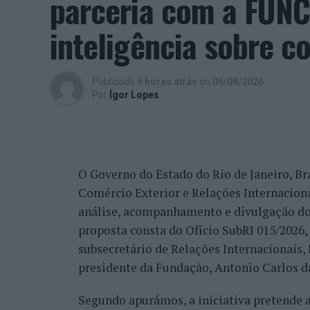
parceria com a FUNC
“O meu sentimento é de promessa cumprida
Aquilo que eu cumpro, para mim, é glorio
inteligência sobre c
satisfação, tal como eu, de todo o trabalh
comunidade que é grande, não só pela Cov
trabalho de divulgação e de ação”, descrev
Publicado
6 horas atrás
on
06/08/2026
reconhecimento se reflete igualmente na 
Por
Ígor Lopes
internacionais.
“Nós estamos a conquistar não só cada cid
muitos países que vêm diretamente ter co
O Governo do Estado do Rio de Janeiro, Bra
venda do imóvel deles, para comprar um i
Comércio Exterior e Relações Internacio
revelou.
análise, acompanhamento e divulgação do
proposta consta do Ofício SubRI 015/2026, 
A procura internacional e a transfo
subsecretário de Relações Internacionais
“crescimento da região”
presidente da Fundação, Antonio Carlos da
Segundo apurámos, a iniciativa pretende
Além da procura nacional, António Carlos 