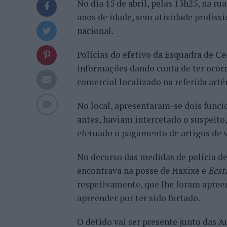
No dia 15 de abril, pelas 13h25, na r
anos de idade, sem atividade profiss
nacional.
Polícias do efetivo da Esquadra de Ce
informações dando conta de ter ocor
comercial localizado na referida arté
No local, apresentaram-se dois func
antes, haviam intercetado o suspeito,
efetuado o pagamento de artigos de v
No decurso das medidas de polícia des
encontrava na posse de Haxixe e
Ecst
respetivamente, que lhe foram apree
apreender por ter sido furtado.
O detido vai ser presente junto das A