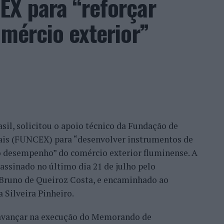
EX para “reforçar
, promessa conquistada e é isto que eu faço.
so, na medida em que as pessoas sentem a
omércio exterior”
o que nós temos feito, no fundo, por uma
ilhã, Belmonte, Fundão, Manteigas, tenho feito um
eu este consultor, que acrescentou que esse
confiança demonstrada por clientes nacionais e
ade do país, mas inclusive outros países. Há
migo, já, com a minha equipa, para fazermos a
sil, solicitou o apoio técnico da Fundação de
móvel, para um desenvolvimento turístico”,
nais (FUNCEX) para “desenvolver instrumentos de
 desempenho” do comércio exterior fluminense. A
assinado no último dia 21 de julho pelo
rmação da habitação impulsionam o
, Bruno de Queiroz Costa, e encaminhado ao
 Silveira Pinheiro.
 avançar na execução do Memorando de
frisa que o mercado imobiliário da Beira Interior