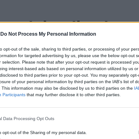
a aponta investimento
zação imobiliária como
-
Do Not Process My Personal Information
to opt-out of the sale, sharing to third parties, or processing of your per
to da Beira Interior
formation for targeted advertising by us, please use the below opt-out s
r selection. Please note that after your opt-out request is processed y
eing interest-based ads based on personal information utilized by us or
disclosed to third parties prior to your opt-out. You may separately opt-
losure of your personal information by third parties on the IAB’s list of
. This information may also be disclosed by us to third parties on the
IA
Participants
that may further disclose it to other third parties.
 Carlos, defende que a Beira Interior, localizada
l Data Processing Opt Outs
um período de “forte crescimento económico e
úne atualmente “condições para atrair novos
o opt-out of the Sharing of my personal data.