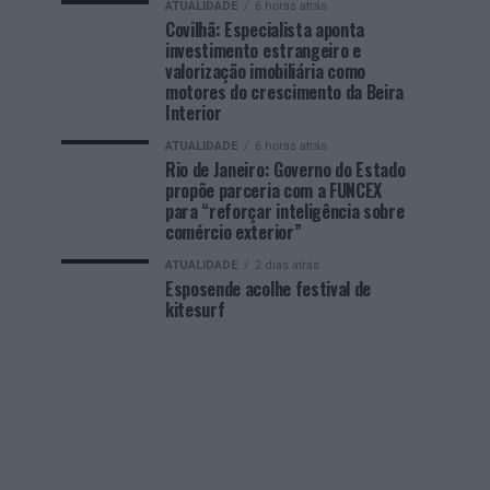
ATUALIDADE
6 horas atrás
Covilhã: Especialista aponta
investimento estrangeiro e
valorização imobiliária como
motores do crescimento da Beira
Interior
ATUALIDADE
6 horas atrás
Rio de Janeiro: Governo do Estado
propõe parceria com a FUNCEX
para “reforçar inteligência sobre
comércio exterior”
ATUALIDADE
2 dias atrás
Esposende acolhe festival de
kitesurf