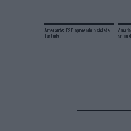
Amarante: PSP apreende bicicleta
Amador
furtada
arma d