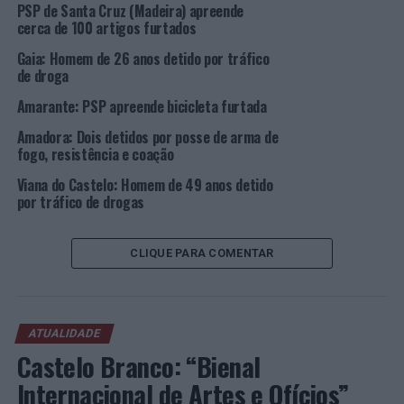
Heroína e Cocaína suficientes para cerca de 74 e 12
PSP de Santa Cruz (Madeira) apreende
doses individuais, respetivamente [ndr: foto abaixo].
cerca de 100 artigos furtados
Gaia: Homem de 26 anos detido por tráfico
de droga
Foto:
Amarante: PSP apreende bicicleta furtada
PSP.
Pelas 16h00, por elementos da Esquadra de Intervenção
Amadora: Dois detidos por posse de arma de
e Fiscalização Policial da 1ª Divisão, na Praça Almeida
fogo, resistência e coação
Garrett, deteve 01 homem, de 52 anos de idade,
Viana do Castelo: Homem de 49 anos detido
aposentado e residente em Aveiro, tendo apreendido
por tráfico de drogas
Cocaína suficiente para cerca de 12 doses individuais.
Pelas 20h00, no Bairro do Aleixo, deteve 01 homem, de
CLIQUE PARA COMENTAR
33 anos, e 01 mulher, de 55 anos de idade, serralheiro
civil e empresária, respetivamente, residentes em
Águeda, apreendendo Heroína e Cocaína suficientes
para cerca de 35 e 34 doses individuais, respetivamente
ATUALIDADE
[ndr: foto que se segue]. Por fim, ainda neste dia, mas
Castelo Branco: “Bienal
pelas 21h05, na Rua da Madeira, deteve 02 homens, de
Internacional de Artes e Ofícios”
31 e 54 anos de idade, desempregado e vendedor