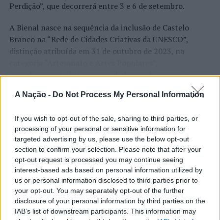
Judiciárias.
Perdição”, que decorrerá entre 3 e 6 de setembro.
Fotos: PSP.
A Bienal nasce na sequência da inclusão de Castelo
Branco na “Rede de Cidades Criativas da UNESCO”,
distinção atribuída em 31 de outubro de 2023, na
TÓPICOS RELACIONADOS:
CRIMINALIDADE
DESTAQUE
PORTO
PSP
categoria “Artesanato e Artes Populares”,
reconhecimento internacional alcançado graças ao
PRÓXIMO
Vila Nova de Gaia: Duas detenções por condução de
“valor patrimonial, artístico e identitário” do “Bordado
A Nação -
Do Not Process My Personal Information
veículo automóvel sem habilitação legal
CONTINUAR A LER
de Castelo Branco”, uma das manifestações mais
emblemáticas da cultura portuguesa e elemento central
NÃO PERCA
If you wish to opt-out of the sale, sharing to third parties, or
Lisboa: PSP recupera artigos furtados de valor
da identidade albicastrense.
processing of your personal or sensitive information for
targeted advertising by us, please use the below opt-out
ATUALIDADE
Ao longo de dois dias, especialistas nacionais e
section to confirm your selection. Please note that after your
Covilhã: Especialista aponta
internacionais, investigadores, artesãos, representantes
opt-out request is processed you may continue seeing
institucionais, organismos públicos, instituições de
investimento estrangeiro e
interest-based ads based on personal information utilized by
ensino superior e cidades pertencentes à “Rede de
us or personal information disclosed to third parties prior to
valorização imobiliária como
Cidades Criativas da UNESCO” discutirão políticas
your opt-out. You may separately opt-out of the further
motores do crescimento da Beira
públicas, inovação, empreendedorismo,
disclosure of your personal information by third parties on the
IAB’s list of downstream participants. This information may
Interior
internacionalização, cooperação entre territórios,