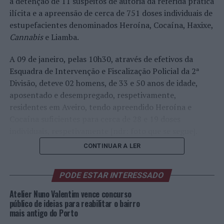
a detenção de 11 suspeitos de autoria da referida prática
ilícita e a apreensão de cerca de 751 doses individuais de
estupefacientes denominados Heroína, Cocaína, Haxixe,
Cannabis
e Liamba.
A 09 de janeiro, pelas 10h30, através de efetivos da
Esquadra de Intervenção e Fiscalização Policial da 2ª
Divisão, deteve 02 homens, de 33 e 50 anos de idade,
aposentado e desempregado, respetivamente,
residentes em Aveiro, tendo apreendido Heroína e
Cocaína suficientes para cerca de 28 e 19 doses
individuais, respetivamente [ndr: foto que se segue].
CONTINUAR A LER
Foto:
PODE ESTAR INTERESSADO
PSP.
Pelas 15h15, na Rua Bartolomeu Velho, deteve 02
Atelier Nuno Valentim vence concurso
homens, de 32 e 49 anos de idade, operários da
público de ideias para reabilitar o bairro
mais antigo do Porto
construção civil e residentes em Coimbra, apreendendo