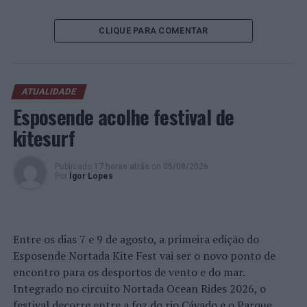
humano que Portugal possui. O objetivo último é a
construção de uma sociedade coesa, equitativa,
inclusiva, saudável e segura, que promova o bem-estar e
CLIQUE PARA COMENTAR
a contribuição cívica de todos os cidadãos, durante
todos os momentos do ciclo de vida”, sublinha.
ATUALIDADE
Lista dos vencedores:
Esposende acolhe festival de
Câmara Municipal de Albergaria-a-Velha
kitesurf
Câmara Municipal de Alfândega da Fé
Câmara Municipal de Alijó
Publicado
17 horas atrás
on
05/08/2026
Por
Ígor Lopes
Câmara Municipal de Aljustrel
Câmara Municipal da Amadora
Câmara Municipal de Angra do Heroísmo
Entre os dias 7 e 9 de agosto, a primeira edição do
Esposende Nortada Kite Fest vai ser o novo ponto de
Câmara Municipal de Arouca
encontro para os desportos de vento e do mar.
Câmara Municipal de Avis
Integrado no circuito Nortada Ocean Rides 2026, o
Câmara Municipal de Baião
festival decorre entre a foz do rio Cávado e o Parque