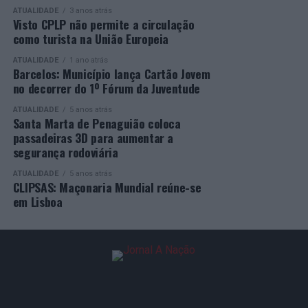
Castro Marim: Um Retrato Social do Combatente na
ATUALIDADE
3 anos atrás
para o desenvolvimento de competências, o aumento da
Guerra Colonial em nova exposição da Casa do Sal
Visto CPLP não permite a circulação
empregabilidade e a valorização do capital humano do
como turista na União Europeia
NÃO PERCA
concelho e da região.
Anadia: Município avança com ampliação do Centro de
ATUALIDADE
1 ano atrás
Recolha Oficial de Animais de Companhia
Barcelos: Município lança Cartão Jovem
A Empresa Municipal de Educação e Cultura de Barcelos
no decorrer do 1º Fórum da Juventude
felicita todos os diplomados por esta importante
conquista, desejando-lhes os maiores sucessos pessoais,
ATUALIDADE
5 anos atrás
Santa Marta de Penaguião coloca
profissionais e académicos, convicta de que este diploma
passadeiras 3D para aumentar a
representa o início de novas oportunidades e novos
segurança rodoviária
desafios.
ATUALIDADE
5 anos atrás
CLIPSAS: Maçonaria Mundial reúne-se
em Lisboa