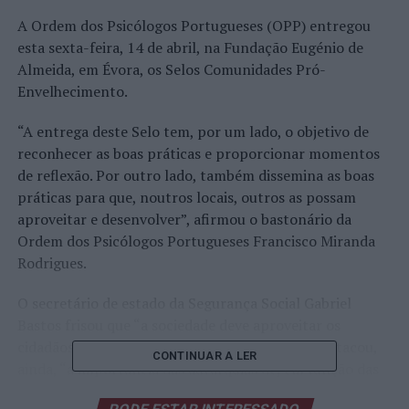
A Ordem dos Psicólogos Portugueses (OPP) entregou
esta sexta-feira, 14 de abril, na Fundação Eugénio de
Almeida, em Évora, os Selos Comunidades Pró-
Envelhecimento.
“A entrega deste Selo tem, por um lado, o objetivo de
reconhecer as boas práticas e proporcionar momentos
de reflexão. Por outro lado, também dissemina as boas
práticas para que, noutros locais, outros as possam
aproveitar e desenvolver”, afirmou o bastonário da
Ordem dos Psicólogos Portugueses Francisco Miranda
Rodrigues.
O secretário de estado da Segurança Social Gabriel
Bastos frisou que “a sociedade deve aproveitar os
cidadãos mais seniores para se desenvolver”. Destacou,
CONTINUAR A LER
ainda, “a importância das autarquias de, em função das
especificidades dos territórios, poderem adotar medidas