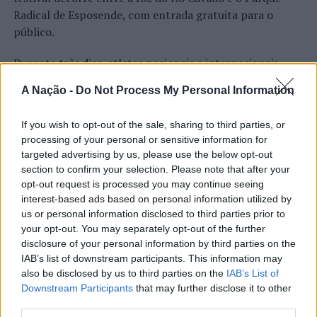
Radical de Esposende, com entrada gratuita para o
Câmara Municipal de Barcelos
público.
Câmara Municipal de Boticas
Durante três dias, atletas nacionais e internacionais
Câmara Municipal das Caldas da Rainha
competem em diferentes vertentes de kitesurf, num
Camara Municipal de Castro Verde
A Nação -
Do Not Process My Personal Information
programa que se estende à comunidade com concertos,
DJ sets e atividades junto ao rio. O evento é uma das
Câmara Municipal da Chamusca
If you wish to opt-out of the sale, sharing to third parties, or
etapas do Nortada Ocean Rides, circuito que em 2026
Câmara Municipal de Celorico da Beira
processing of your personal or sensitive information for
passa também por Sines, Peniche, Viana do Castelo, Vila
targeted advertising by us, please use the below opt-out
Câmara Municipal de Coruche
Nova de Milfontes e Ericeira.
section to confirm your selection. Please note that after your
CONTINUAR A LER
Câmara Municipal de Estarreja
opt-out request is processed you may continue seeing
A iniciativa pretende aproximar a prática dos desportos
interest-based ads based on personal information utilized by
Câmara Municipal de Gavião
de vento das comunidades costeiras, promovendo o
us or personal information disclosed to third parties prior to
território através do mar e das suas condições naturais.
your opt-out. You may separately opt-out of the further
Câmara Municipal de Ílhavo
ATUALIDADE
disclosure of your personal information by third parties on the
Nas palavras de Pedro Mota, De todas as etapas do
Câmara Municipal de Lagoa (Algarve)
Cinco projetos de Cascais finalistas
IAB’s list of downstream participants. This information may
Nortada Ocean Rides, este evento é o que mais precisa
also be disclosed by us to third parties on the
IAB’s List of
Câmara Municipal de Machico
da “nortada” como apoio, porque sem vento não há
em iniciativa europeia
Downstream Participants
that may further disclose it to other
kitesurf.
Câmara Municipal de Mafra
third parties.