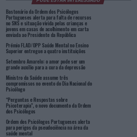
PODE ESTAR INTERESSADO
que melhor respondem à realidade desses territórios”.
Bastonário da Ordem dos Psicólogos
Os Selos Comunidades Pró-Envelhecimento pretendem
Portugueses alerta para falta de recursos
reconhecer e distinguir as comunidades portuguesas
no SNS e situação vivida pelas crianças e
jovens em casas de acolhimento em carta
cujas políticas, programas, planos estratégicos e
enviada ao Presidente da República
práticas demonstrem um compromisso forte e efetivo
com a promoção do envelhecimento saudável e bem-
Prémio FLAD/OPP Saúde Mental no Ensino
Superior entregue a quatro instituições
sucedido ao longo de todo o ciclo de vida.
Setembro Amarelo: o amor pode ser um
72 Juntas de Freguesia ou Câmaras Municipais
grande auxílio para a cura da depressão
receberam, nesta edição de 2023, o Selo Comunidades
Ministro da Saúde assume três
Pró-Envelhecimento. Foram avaliadas pelas suas
compromissos no evento do Dia Nacional do
políticas, programas, planos estratégicos e práticas
Psicólogo
relativos à promoção do envelhecimento saudável e
“Perguntas e Respostas sobre
bem-sucedido ao longo de todo o ciclo de vida.
Psicoterapia”, o novo documento da Ordem
dos Psicólogos
“Esta iniciativa é um contributo da OPP para a
Ordem dos Psicólogos Portugueses alerta
sustentabilidade dos sistemas social e económico,
para perigos da pseudociência na área da
através do investimento no enorme e rico capital
saúde mental