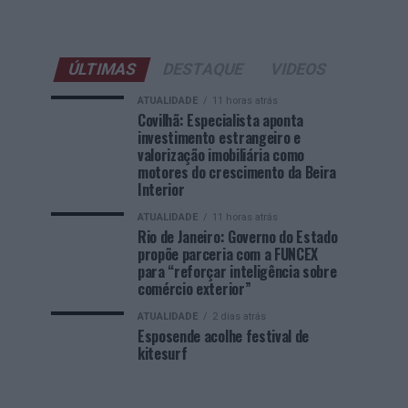
ÚLTIMAS
DESTAQUE
VIDEOS
ATUALIDADE
11 horas atrás
Covilhã: Especialista aponta
investimento estrangeiro e
valorização imobiliária como
motores do crescimento da Beira
Interior
ATUALIDADE
11 horas atrás
Rio de Janeiro: Governo do Estado
propõe parceria com a FUNCEX
para “reforçar inteligência sobre
comércio exterior”
ATUALIDADE
2 dias atrás
Esposende acolhe festival de
kitesurf