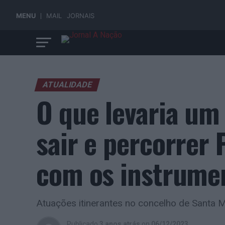
MENU
MAIL
JORNAIS
ATUALIDADE
O que levaria um
sair e percorrer 
com os instrumen
Atuações itinerantes no concelho de Santa 
Publicado
3 anos atrás
on
06/12/2023