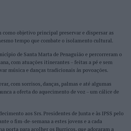
m como objetivo principal preservar e dispersar as
 mesmo tempo que combate o isolamento cultural.
nicípio de Santa Marta de Penaguião e percorreram o
a, com atuações itinerantes – feitas a pé e sem
var música e danças tradicionais às povoações.
erar, com sorrisos, danças, palmas e até algumas
nunca a oferta do aquecimento de voz – um cálice de
ecimento aos Srs. Presidentes de Junta e às IPSS pelo
te o fim-de-semana a estes jovens e a cada
a porta para acolher os Burricos, que adoraram a