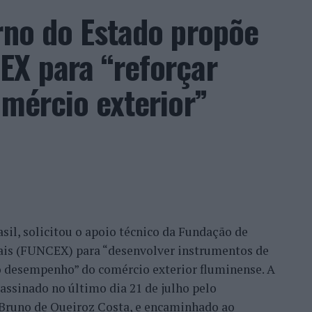
 sua presença em vários concelhos da Beira
rno do Estado propõe
ras”.
EX para “reforçar
, promessa conquistada e é isto que eu faço.
so, na medida em que as pessoas sentem a
omércio exterior”
o que nós temos feito, no fundo, por uma
ilhã, Belmonte, Fundão, Manteigas, tenho feito um
eu este consultor, que acrescentou que esse
confiança demonstrada por clientes nacionais e
ade do país, mas inclusive outros países. Há
migo, já, com a minha equipa, para fazermos a
sil, solicitou o apoio técnico da Fundação de
móvel, para um desenvolvimento turístico”,
nais (FUNCEX) para “desenvolver instrumentos de
 desempenho” do comércio exterior fluminense. A
assinado no último dia 21 de julho pelo
rmação da habitação impulsionam o
, Bruno de Queiroz Costa, e encaminhado ao