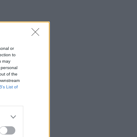
sonal or
ection to
ou may
 personal
out of the
 downstream
B’s List of