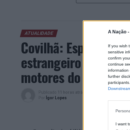
A Nação 
ATUALIDADE
Covilhã: Especialist
If you wish 
sensitive in
estrangeiro e valori
confirm you
continue se
motores do crescimen
information 
further disc
participants
Downstream 
Publicado
11 horas atrás
on
06/08/2026
Por
Ígor Lopes
Persona
I want t