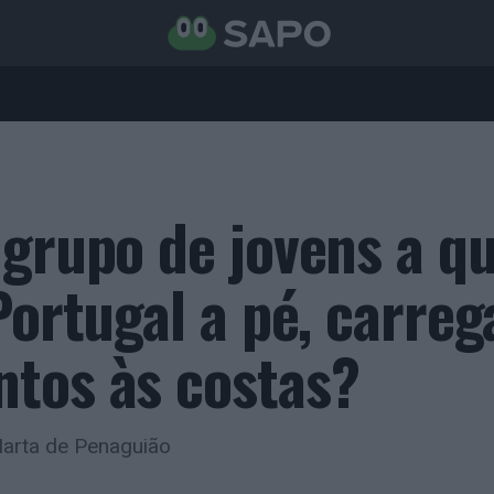
 grupo de jovens a q
Portugal a pé, carre
tos às costas?
Marta de Penaguião