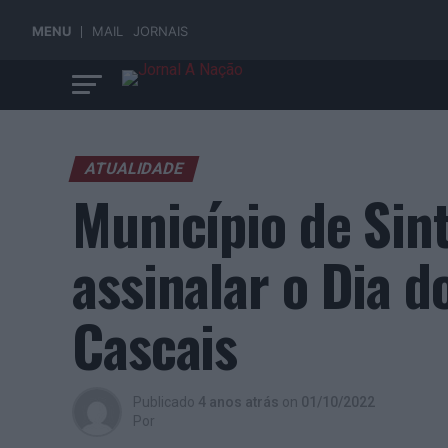
MENU
MAIL
JORNAIS
ATUALIDADE
Município de Sint
assinalar o Dia d
Cascais
Publicado
4 anos atrás
on
01/10/2022
Por