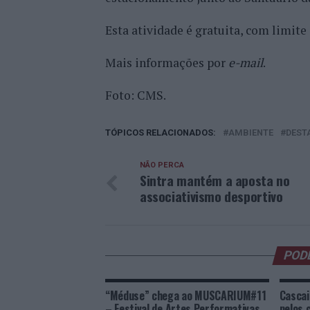
Esta atividade é gratuita, com limite 
Mais informações por
e-mail
.
Foto: CMS.
TÓPICOS RELACIONADOS:
AMBIENTE
DEST
NÃO PERCA
Sintra mantém a aposta no
associativismo desportivo
POD
“Méduse” chega ao MUSCARIUM#11
Cascai
– Festival de Artes Performativas
pelos 