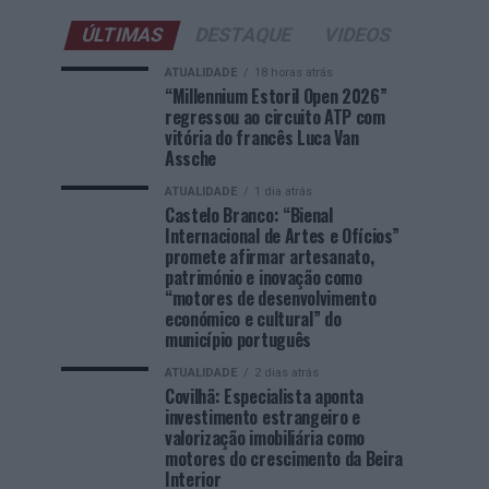
ÚLTIMAS
DESTAQUE
VIDEOS
ATUALIDADE
18 horas atrás
“Millennium Estoril Open 2026”
regressou ao circuito ATP com
vitória do francês Luca Van
Assche
ATUALIDADE
1 dia atrás
Castelo Branco: “Bienal
Internacional de Artes e Ofícios”
promete afirmar artesanato,
património e inovação como
“motores de desenvolvimento
económico e cultural” do
município português
ATUALIDADE
2 dias atrás
Covilhã: Especialista aponta
investimento estrangeiro e
valorização imobiliária como
motores do crescimento da Beira
Interior