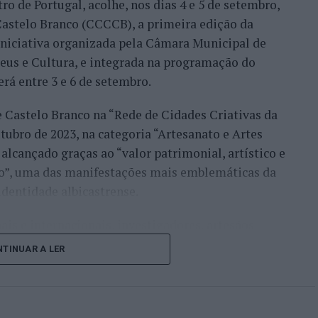
ro de Portugal, acolhe, nos dias 4 e 5 de setembro,
Bueno e o neerlandês Botic van de Zandschulp,
astelo Branco (CCCCB), a primeira edição da
nde acabou eliminado pelo italiano Luciano
, iniciativa organizada pela Câmara Municipal de
ts.
seus e Cultura, e integrada na programação do
onal no quadro principal, iniciou a participação
erá entre 3 e 6 de setembro.
o Luz, acabando, contudo, por ser eliminado na
e Castelo Branco na “Rede de Cidades Criativas da
és Burruchaga, num encontro disputado em três
ubro de 2023, na categoria “Artesanato e Artes
alcançado graças ao “valor patrimonial, artístico e
 despediram-se na ronda inaugural. Rocha foi
co”, uma das manifestações mais emblemáticas da
quanto Ferreira Silva discutiu a passagem à
identidade albicastrense.
o francês Luca Van Assche, que acabaria por
ais e internacionais, investigadores, artesãos,
públicos, instituições de ensino superior e
i o português que mais longe chegou, alcançando o
TINUAR A LER
riativas da UNESCO” discutirão políticas públicas,
 derrotado por Gonzalo Bueno. João Domingues,
lização, cooperação entre territórios,
cha não conseguiram ultrapassar a primeira ronda
vação geracional e o papel das artes e dos ofícios