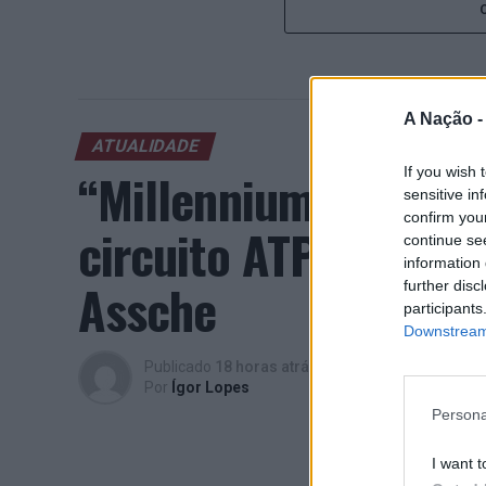
A Nação 
ATUALIDADE
“Millennium Estoril
If you wish 
sensitive in
confirm you
circuito ATP com vit
continue se
information 
Assche
further disc
participants
Downstream 
Publicado
18 horas atrás
on
07/08/2026
Por
Ígor Lopes
Persona
I want t