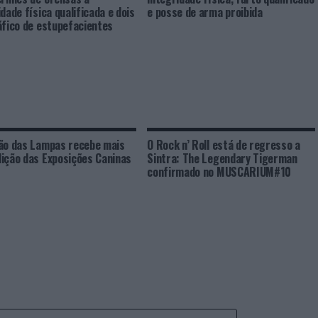
dade física qualificada e dois
e posse de arma proibida
áfico de estupefacientes
ão das Lampas recebe mais
O Rock n’ Roll está de regresso a
ição das Exposições Caninas
Sintra: The Legendary Tigerman
confirmado no MUSCARIUM#10