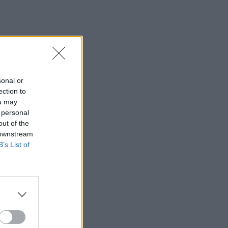
sonal or
ection to
ou may
 personal
out of the
 downstream
B’s List of