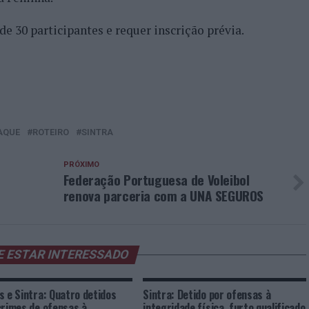
de 30 participantes e requer inscrição prévia.
AQUE
ROTEIRO
SINTRA
PRÓXIMO
Federação Portuguesa de Voleibol
renova parceria com a UNA SEGUROS
E ESTAR INTERESSADO
s e Sintra: Quatro detidos
Sintra: Detido por ofensas à
crimes de ofensas à
integridade física, furto qualificado